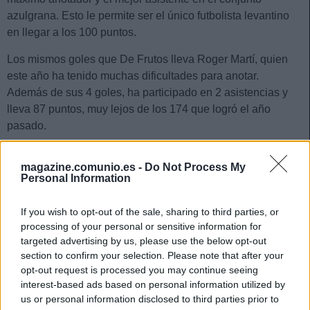
azulgrana. Esto le permite ser el único futbolista levantino
en llegar a los 100 puntos.
Los mismos goles que De Frutos lleva Roger Martí, quien
este año ha tenido muchas dificultades para anotar.
Además de sus 4 goles, ha participado en 2 asistencias y
lleva 87 puntos, muy lejos de los 174 que logró el año
pasado.
El máximo goleador del equipo, el ‘Comandante’ Morales
magazine.comunio.es -
Do Not Process My
lleva 7 goles y una asistencia, para un total de 96 puntos
Personal Information
Comunio. Es el jugador más caro de los granotas con un
precio de 5,6 millones, pero sus estadísticas de este año se
If you wish to opt-out of the sale, sharing to third parties, or
quedan cortas si lo comparamos con la temporada anterior,
processing of your personal or sensitive information for
en la que sumó 204 puntos.
targeted advertising by us, please use the below opt-out
section to confirm your selection. Please note that after your
opt-out request is processed you may continue seeing
Cinco refuerzos por menos de 1 millón para la
interest-based ads based on personal information utilized by
jornada 28
us or personal information disclosed to third parties prior to
Si te queda poco saldo disponible