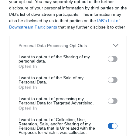
your opt-out. You may separately opt-out of the further
y necesitas fichar un futbolista
disclosure of your personal information by third parties on the
barato para completar tu equipo
IAB’s list of downstream participants. This information may
de la jornada 28, te traemos dos
also be disclosed by us to third parties on the
IAB’s List of
defensas y tres centrocampistas
Downstream Participants
that may further disclose it to other
que pueden tener minutos y
third parties.
cuestan menos de 1 millón de
euros.
Please note that this website/app uses one or more Google
Personal Data Processing Opt Outs
services and may gather and store information including but
not limited to your visit or usage behaviour. You may click to
I want to opt-out of the Sharing of my
personal data.
Compras con potencial
grant or deny consent to Google and its third-party tags to
Opted In
use your data for below specified purposes in below Google
consent section.
Pepelu (1.250.000), Campaña (4.320.000)
I want to opt-out of the Sale of my
Personal Data.
Opted In
Uno de las grandes sorpresas de este Levante es la figura
del canterano Pepelu, que ha tardado en aparecer pero en
I want to opt-out of processing my
Personal Data for Targeted Advertising.
Comunio ha dejado unas buenas sensaciones, con una
Opted In
media de 3,5 puntos por partido y haciéndose con un puesto
en el once granota.
I want to opt-out of Collection, Use,
Retention, Sale, and/or Sharing of my
Personal Data that Is Unrelated with the
De quien se esperaba mucho era de Campaña, una de las
Purposes for which it was collected.