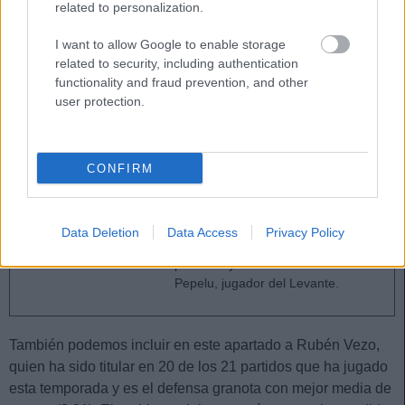
apostar por su portero ni por los defensas, pero Dani
related to personalization.
Cárdenas, Óscar Duarte, Róber Pier, Son y Miramón
I want to allow Google to enable storage
pueden serte útiles si siguen siendo titulares ya que tiene
related to security, including authentication
precios muy bajos. De ellos, Duarte es quien tiene mejor
functionality and fraud prevention, and other
promedio con 3,41 puntos.
user protection.
El consejo de compra Comunio de la semana: Pepelu
CONFIRM
Cada semana os presentamos un
jugador que no está en muchas
plantillas de Comunio y del que se
puede esperar un aumento de
Data Deletion
Data Access
Privacy Policy
valor de mercado a corto o medio
plazo. Hoy le toca el turno a
Pepelu, jugador del Levante.
También podemos incluir en este apartado a Rubén Vezo,
quien ha sido titular en 20 de los 21 partidos que ha jugado
esta temporada y es el defensa granota con mejor media de