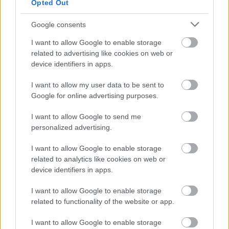
grandes estrellas del equipo pero que por culpa de las
Opted Out
lesiones apenas ha podido jugar 13 partidos. Es un
Google consents
futbolista de una calidad contrastada y en Comunio suele
dar siempre puntos, este curso 4,69 de media. Ya está
I want to allow Google to enable storage
recuperado de su última lesión y puede ser importante en el
related to advertising like cookies on web or
tramo final de la temporada. Es, tras Morales, el jugador
device identifiers in apps.
más caro del Levante.
I want to allow my user data to be sent to
Jugadores comodín
Google for online advertising purposes.
I want to allow Google to send me
Róber Pier (950.000), Bardhi (3.060.000), Melero
personalized advertising.
(3.250.000), Óscar Duarte (820.000), Son (860.000),
Rubén Vezo (1.610.000), Dani Cárdenas (1.170.000)
I want to allow Google to enable storage
related to analytics like cookies on web or
Si tuvieras que fichar algún jugador del Levante como
device identifiers in apps.
parche, hay varias opciones porque son titulares, pero no
hay que esperar muchos puntos de ellos ya que sus medias
I want to allow Google to enable storage
no son muy altas.
related to functionality of the website or app.
El hecho de ser el equipo más goleado de la liga no invita a
I want to allow Google to enable storage