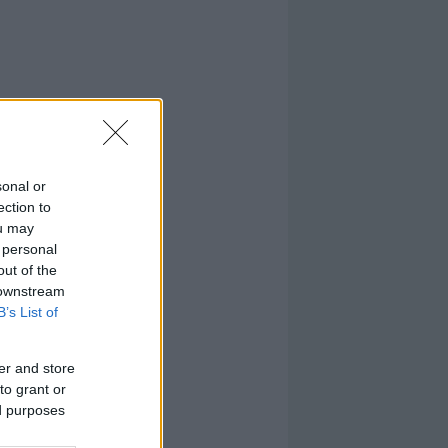
sonal or
ection to
ou may
 personal
out of the
 downstream
B’s List of
er and store
to grant or
ed purposes