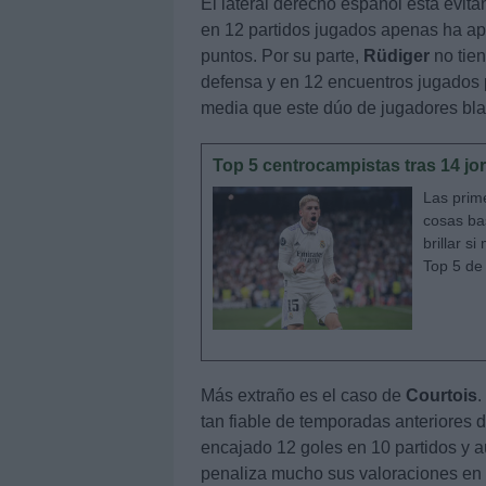
El lateral derecho español está evita
en 12 partidos jugados apenas ha ap
puntos. Por su parte,
Rüdiger
no tien
defensa y en 12 encuentros jugados 
media que este dúo de jugadores bl
Top 5 centrocampistas tras 14 jo
Las prim
cosas ba
brillar s
Top 5 de
Más extraño es el caso de
Courtois
.
tan fiable de temporadas anteriores d
encajado 12 goles en 10 partidos y aú
penaliza mucho sus valoraciones en 