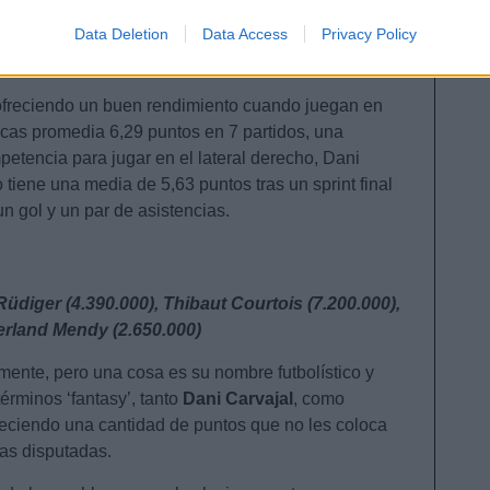
 Champions (ya en febrero), por lo que Ancelotti
Data Deletion
Data Access
Privacy Policy
mo Lucas Vázquez o Marco Asensio pueden tener un rol
ofreciendo un buen rendimiento cuando juegan en
cas promedia 6,29 puntos en 7 partidos, una
petencia para jugar en el lateral derecho, Dani
 tiene una media de 5,63 puntos tras un sprint final
un gol y un par de asistencias.
Rüdiger (4.390.000), Thibaut Courtois (7.200.000),
erland Mendy (2.650.000)
ente, pero una cosa es su nombre futbolístico y
érminos ‘fantasy’, tanto
Dani Carvajal
, como
reciendo una cantidad de puntos que no les coloca
as disputadas.