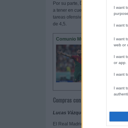
Por su parte, David Alaba no está al
I want t
a tener en cuenta por ser titular en 
purpose
tareas ofensivas. Acumula un gol y 3
de 4,5.
I want 
I want t
Comunio Mundial 2022: el 11 ideal
web or d
Muchas s
del Mund
I want t
en sus fi
or app.
I want t
I want t
authenti
Compras con potencial
Lucas Vázquez (2.210.000), Marco 
El Real Madrid tendrá a partir de en