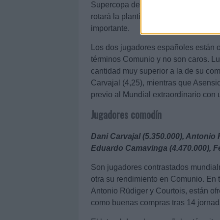
Supercopa de España, Copa del Rey y
rotará la plantilla y futbolistas co
importante.
Los dos jugadores españoles están 
términos Comunio y no son caros. Lu
cantidad muy superior a la de su com
Carvajal (4,25), mientras que Asensio
previo al Mundial extraordinario con 
Jugadores comodín
Dani Carvajal (5.350.000), Antonio 
Eduardo Camavinga (4.470.000), F
Son jugadores contrastados mundialm
otra su rendimiento en Comunio. En t
Antonio Rüdiger y Courtois, están of
como buenas compras tras 14 jornad