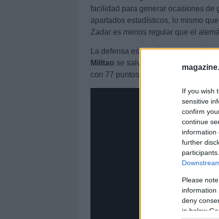
facilidad para generar ocasiones de g
apartados estadísticos, lo mismo qu
Zadar es menos regular que el alemá
La defensa es quizás el punto más fl
Militao
se salva de la quema. El bras
magazine
con 77 puntos y una media de 6,42. 
If you wish 
sensitive in
confirm you
continue se
information 
further disc
participants
Downstream 
Please note
information 
deny consent
in below Go