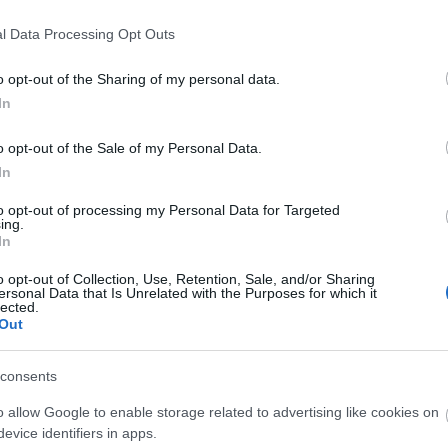
l Data Processing Opt Outs
o opt-out of the Sharing of my personal data.
In
en Tchouaméni (12.410.000), David Alaba
o opt-out of the Sale of my Personal Data.
In
a compra obligatoria, pero tras la vuelta de Benzema
to opt-out of processing my Personal Data for Targeted
antener sus 7,17 puntos de media en lo que queda
ing.
 ha marcado 4 goles y repartido las mismas
In
uelva a tener un rol de jugador de rotación en enero.
o opt-out of Collection, Use, Retention, Sale, and/or Sharing
 sumamente recomendable.
ersonal Data that Is Unrelated with the Purposes for which it
lected.
Out
 Tchouameni
. El francés no te va a dar muchos
 encuentro si está acertado en los duelos ganados,
mente lleva una media de 5,7 duelos ganados (con
consents
ceptaciones por encuentro, y su promedio de puntos es
o allow Google to enable storage related to advertising like cookies on
evice identifiers in apps.