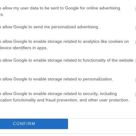
 mismo nivel que el año pasado, pero es otro jugador
o allow my user data to be sent to Google for online advertising
la defensa blanca y su capacidad para ayudar en
s.
 asistencias en 14 partidos y un promedio de puntos
to allow Google to send me personalized advertising.
o allow Google to enable storage related to analytics like cookies on
 de la jornada 2
evice identifiers in apps.
orpresas en el 11 ideal de la jornada 2 del Comunio
ial, con jugadores de Camerún, Ghana o Marruecos
o allow Google to enable storage related to functionality of the website
las.
o allow Google to enable storage related to personalization.
o allow Google to enable storage related to security, including
cation functionality and fraud prevention, and other user protection.
Asensio (6.200.000)
CONFIRM
ero una gran acumulación de partidos entre Liga,