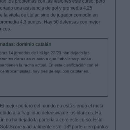
ndo los problemas con las lesiones este curso, pero
ortado una asistencia de gol y promedia 4,25
e la vitola de titular, sino de jugador comodín en
promedia 4,3 puntos. Hay 50 defensas con mejor
ancos.
rnadas: dominio catalán
eras 14 jornadas de LaLiga 22/23 han dejado las
stantes claras en cuanto a que futbolistas pueden
i mantienen la racha actual. En esta clasificación con el
 centrocampistas, hay tres de equipos catalanes.
 El mejor portero del mundo no está siendo el meta
ebido a la fragilidad defensiva de los blancos. Ha
n no ha dejado la portería a cero este curso. Esto
SofaScore y actualmente es el 18º portero en puntos