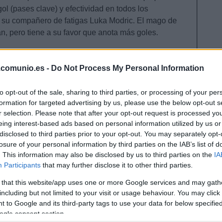
ol (pases clave) y efectividad en todos los
e su compañero de fatigas Luka Modric. El mago de
n, pero tiene a su favor que anota más goles.
ojo del Real Madrid esta temporada, pero
Eder
ileño es el mejor defensa del juego tras 14 jornadas
.comunio.es -
Do Not Process My Personal Information
Ha marcado hasta la fecha 3 goles.
to opt-out of the sale, sharing to third parties, or processing of your per
formation for targeted advertising by us, please use the below opt-out s
r selection. Please note that after your opt-out request is processed y
eing interest-based ads based on personal information utilized by us or
disclosed to third parties prior to your opt-out. You may separately opt-
losure of your personal information by third parties on the IAB’s list of
. This information may also be disclosed by us to third parties on the
IA
Participants
that may further disclose it to other third parties.
 that this website/app uses one or more Google services and may gath
including but not limited to your visit or usage behaviour. You may click 
 to Google and its third-party tags to use your data for below specifi
ogle consent section.