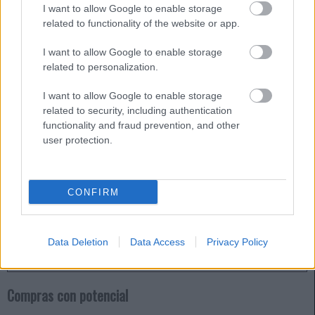
I want to allow Google to enable storage
Para finalizar esta sección de jugadores recomendables del
related to functionality of the website or app.
Valencia, no podemos olvidar al portero Giorgi
Mamardashvili. El georgiano ha encajado 15 goles en 14
I want to allow Google to enable storage
encuentros y sólo dejó la puerta a cero en tres ocasiones,
related to personalization.
pero tiene un buen promedio en paradas con 2,7 y un 72%
acierto. Es el noveno guardameta con más puntos (60).
I want to allow Google to enable storage
related to security, including authentication
functionality and fraud prevention, and other
El Athletic en Comunio: ¿A quién comprar, a quién
user protection.
vender?
El Athletic Club finalizó el primer
tramo de competición en cuarto
CONFIRM
puesto, el mismo que ocupa en el
ranking de puntos de Comunio.
Analizamos la plantilla rojiblanca
por orden de compra en el juego.
Data Deletion
Data Access
Privacy Policy
Compras con potencial