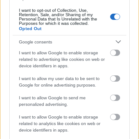
promedios estadísticos de 2,7 tiros, un pase clave y 1,8
regates por partido (50% acierto). Si esta acertado en estos
I want to opt-out of Collection, Use,
Retention, Sale, and/or Sharing of my
apartados, podría mejorar mucho más sus valoraciones.
Personal Data that Is Unrelated with the
Purposes for which it was collected.
Opted Out
El otro extremo titular del Valencia es Samu Castillejo,
quien en 10 partidos (8 como titular) acumula 2 goles y 4.60
Google consents
puntos de media. Otro futbolista interesante es
Hugo
Guillamón
, la prolongación de Gattuso en el terreno de
I want to allow Google to enable storage
related to advertising like cookies on web or
juego. El mediocentro ha jugado 13 partidos con un gol y 4
device identifiers in apps.
asistencias en su haber y 4,69 puntos de media.
I want to allow my user data to be sent to
La defensa tipo del once de Gattuso la completan Eray
Google for online advertising purposes.
Cömert y Thierry Correia. El suizo ha arrebatado la
titularidad en el centro de la zaga a Gabriel Paulista y está
I want to allow Google to send me
rindiendo a buen nivel (4,73 de media), mientras que el
personalized advertising.
lateral portugués ha jugado todos los partidos en los que
mostró su contundencia defensiva con 2,3 entradas, 2,1
I want to allow Google to enable storage
related to analytics like cookies on web or
despejes y 5,9 duelos ganados (56% acierto), para un
device identifiers in apps.
promedio de puntos de 4,07.