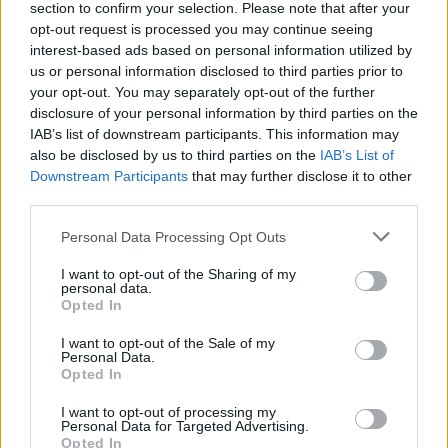
section to confirm your selection. Please note that after your
11 partidos y en ellos marcó 2 goles, repartió 2 asistencias y
opt-out request is processed you may continue seeing
sumó 58 puntos Comunio (5,27 de media).
interest-based ads based on personal information utilized by
us or personal information disclosed to third parties prior to
your opt-out. You may separately opt-out of the further
El Betis en Comunio: ¿A quién comprar, a quién
disclosure of your personal information by third parties on the
vender?
IAB’s list of downstream participants. This information may
El Betis está peleando por puestos
also be disclosed by us to third parties on the
IAB’s List of
Champions tras las primeras
Downstream Participants
that may further disclose it to other
catorce jornadas, pero en
third parties.
Comunio está en mitad de tabla en
cuanto a puntos generados.
Please note that this website/app uses one or more Google
Personal Data Processing Opt Outs
Analizamos la plantilla verdiblanca
services and may gather and store information including but
por orden de compra tras el primer
not limited to your visit or usage behaviour. You may click to
I want to opt-out of the Sharing of my
personal data.
tramo de la temporada.
grant or deny consent to Google and its third-party tags to
Opted In
use your data for below specified purposes in below Google
consent section.
I want to opt-out of the Sale of my
Personal Data.
Samuel Lino
es otro futbolista que en su debut en Primera
Opted In
está sorprendiendo. El extremo ha jugado desde el inicio
los 14 encuentros disputados por los ché, con 2 goles y 4,93
I want to opt-out of processing my
Personal Data for Targeted Advertising.
de puntos de media como registros. Tiene unos interesantes
Opted In