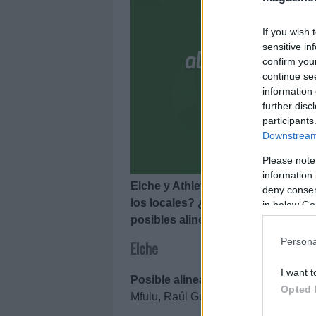
If you wish 
sensitive in
confirm you
continue se
information 
further disc
participants
Downstream 
Please note
information 
Elche y Athletic se enfrentan el p
deny consent
los locales? ¿Con qué alineación s
in below Go
posibles alineaciones del Elche-Ath
Persona
Elche
I want t
Posible alineación
: Gazzaniga – Ba
Opted 
Mfulu, Raúl Guti, Pere Milla – Guido C