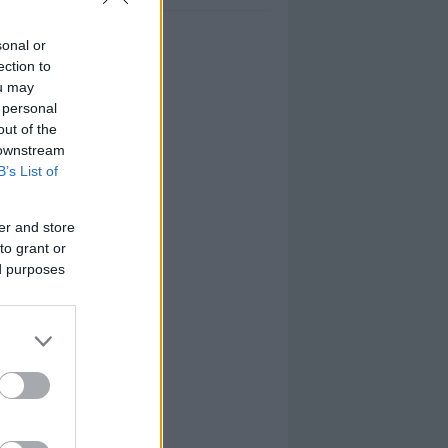
sonal or
ection to
ou may
 personal
out of the
 downstream
B’s List of
er and store
to grant or
ed purposes