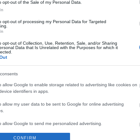
o opt-out of the Sale of my Personal Data.
onzález (sancionado).
In
to opt-out of processing my Personal Data for Targeted
ing.
: Escribá podría alinear al dúo Carrillo-Boyé en
In
quierdo.
o opt-out of Collection, Use, Retention, Sale, and/or Sharing
ersonal Data that Is Unrelated with the Purposes for which it
 Euro 2021!
lected.
Out
as de Eurocopa? ¡Pues puedes disfrutarla aún más
su versión en Comunio! Te desvelamos las claves y
consents
que tienes que saber para jugar a Comunio Euro 2021.
o allow Google to enable storage related to advertising like cookies on
evice identifiers in apps.
o allow my user data to be sent to Google for online advertising
s.
to allow Google to send me personalized advertising.
Simón) – De Marcos, Yeray, Unai Núñez (Íñigo
CONFIRM
o allow Google to enable storage related to analytics like cookies on