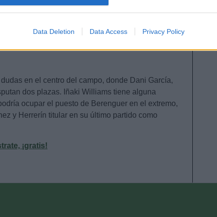
 García), Unai López (Vencedor), Ibai Gómez,
evice identifiers in apps.
o allow Google to enable storage related to functionality of the website
uniain, Capa, Nolaskoain, Zarraga, Raúl García
Data Deletion
Data Access
Privacy Policy
o allow Google to enable storage related to personalization.
: dudas en el centro del campo, donde Dani García,
o allow Google to enable storage related to security, including
cation functionality and fraud prevention, and other user protection.
putan dos plazas. Iñaki Williams tiene alguna
i podría ocupar el puesto de Berenguer en el extremo,
nez y Herrerín titular en su último partido como
ate, ¡gratis!