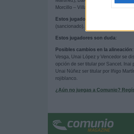
Martínez), Balenziaga – Vesga (Dani
web or d
Morcillo – Villalibre, Sancet.
I want t
Estos jugadores son baja
: Yuri, M
or app.
(sancionado).
I want t
Estos jugadores son duda
:
Posibles cambios en la alineación
I want t
authenti
Vesga, Unai López y Vencedor se dis
opción de ser titular por Sancet. Ina
Unai Núñez ser titular por Iñigo Martí
rojiblanco.
¿Aún no juegas a Comunio? Regístr