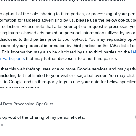
to opt-out of the sale, sharing to third parties, or processing of your per
formation for targeted advertising by us, please use the below opt-out s
r selection. Please note that after your opt-out request is processed y
eing interest-based ads based on personal information utilized by us or
disclosed to third parties prior to your opt-out. You may separately opt-
losure of your personal information by third parties on the IAB’s list of
. This information may also be disclosed by us to third parties on the
IA
Participants
that may further disclose it to other third parties.
 that this website/app uses one or more Google services and may gath
including but not limited to your visit or usage behaviour. You may click 
róximo sábado a las 18:00 horas. ¿Quién jugará en
 to Google and its third-party tags to use your data for below specifi
aldrán los de Marcelino? A continuación, las
ogle consent section.
letic.
l Data Processing Opt Outs
o opt-out of the Sharing of my personal data.
rragán, Dani Calvo, Gonzalo Verdú, Fidel – Josan,
In
arrillo (Piatti), Lucas Boyé.