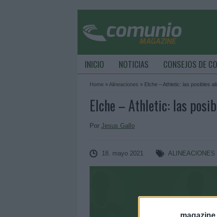
INICIO
NOTICIAS
CONSEJOS DE C
Home
»
Alineaciones
»
Elche – Athletic: las posibles a
Elche – Athletic: las posi
Por
Jesus Gallo
18. mayo 2021
ALINEACIONES
magazine