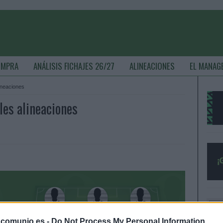
OMPRA
ANÁLISIS FICHAJES 26/27
ALINEACIONES
EL MANAG
lineaciones
bles alineaciones
.comunio.es -
Do Not Process My Personal Information