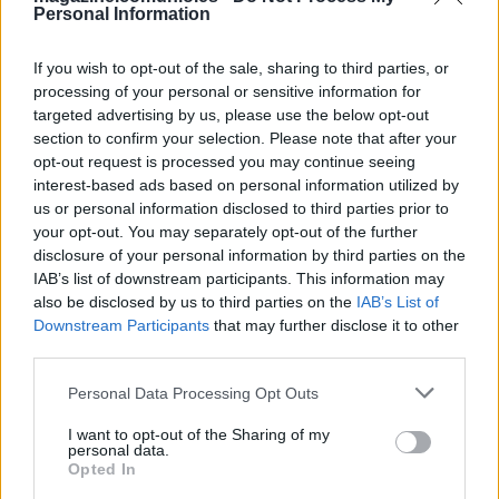
NETO
Personal Information
If you wish to opt-out of the sale, sharing to third parties, or
AGUADO
VILLAR
processing of your personal or sensitive information for
targeted advertising by us, please use the below opt-out
section to confirm your selection. Please note that after your
SANGARÉ
VALERA
opt-out request is processed you may continue seeing
interest-based ads based on personal information utilized by
CHUST
BIGAS
us or personal information disclosed to third parties prior to
your opt-out. You may separately opt-out of the further
AFFENGRUBER
disclosure of your personal information by third parties on the
IAB’s list of downstream participants. This information may
also be disclosed by us to third parties on the
IAB’s List of
DITURO
Downstream Participants
that may further disclose it to other
third parties.
Please note that this website/app uses one or more Google
Estos jugadores son baja
: Fort, Yago Santiago (sanción).
Personal Data Processing Opt Outs
services and may gather and store information including but
not limited to your visit or usage behaviour. You may click to
I want to opt-out of the Sharing of my
Estos jugadores son duda
:
personal data.
grant or deny consent to Google and its third-party tags to
Opted In
Posibles cambios en el once
: Affengruber puede entrar en
use your data for below specified purposes in below Google