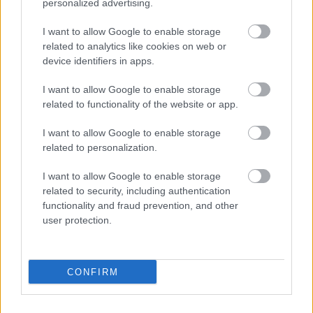
personalized advertising.
CALATRAVA
I want to allow Google to enable storage
PERE MILLA
DOLAN
related to analytics like cookies on web or
device identifiers in apps.
URKO
EDU EXPÓSITO
I want to allow Google to enable storage
related to functionality of the website or app.
HARTMAN
OMAR
I want to allow Google to enable storage
related to personalization.
RIEDEL
CABRERA
I want to allow Google to enable storage
related to security, including authentication
functionality and fraud prevention, and other
user protection.
DMITROVIC
CONFIRM
Estos jugadores son baja:
Javi Puado.
Estos jugadores son duda: