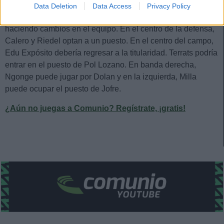
Data Deletion
Data Access
Privacy Policy
Posibles cambios en el once
: Manolo González seguirá
haciendo cambios en el equipo. En el centro de la defensa,
Calero y Riedel optan a un puesto. En el centro del campo,
Edu Expósito debería regresar a la titularidad. Terrats podría
entrar en el puesto de Pol Lozano. En banda derecha,
Ngonge puede jugar por Dolan y en la izquierda, Milla
puede ocupar el puesto de Jofre.
¿Aún no juegas a Comunio? Regístrate, ¡gratis!