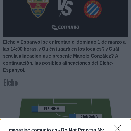
Elche y Espanyol se enfrentan el domingo 1 de marzo a
las 14:00
horas. ¿Quién jugará en los locales? ¿Cuál
será la alineación que presente Manolo González
?
A
continuación, las posibles alineaciones del Elche-
Espanyol.
Elche
FER NIÑO
DIANGANA
magazine.comunio.es -
Do Not Process My