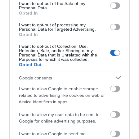
consent section.
el puesto de Bigas. Sangaré podría jugar en el carril
I want to opt-out of the Sale of my
Personal Data.
derecho por Tete Morente y Rafa Mir en el ataque por
Opted In
Álvaro, quien durante la semana tuvo molestias.
I want to opt-out of processing my
Personal Data for Targeted Advertising.
SofaScore-Puntuaciones: preguntas más frecuentes
Opted In
SofaScore, la prestigiosa app y
I want to opt-out of Collection, Use,
web de resultados, es quien
Retention, Sale, and/or Sharing of my
Personal Data that Is Unrelated with the
otorgar las calificaciones por
Purposes for which it was collected.
rendimiento de los futbolistas en
Opted Out
Comunio.es. A continuación
respondemos las preguntas más
Google consents
frecuentes sobre SofaScore.
I want to allow Google to enable storage
related to advertising like cookies on web or
Espanyol
device identifiers in apps.
I want to allow my user data to be sent to
Google for online advertising purposes.
ROBERTO
I want to allow Google to send me