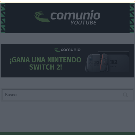
related to security, including authentication
functionality and fraud prevention, and other
user protection.