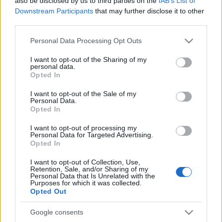
also be disclosed by us to third parties on the
IAB’s List of
Pastore.
Downstream Participants
that may further disclose it to other
third parties.
Estos jugadores son duda
:
Please note that this website/app uses one or more Google
Personal Data Processing Opt Outs
Posibles cambios en el once
: Francisco podría introducir
services and may gather and store information including but
algún cambio en la alineación. Diego González y Gumbau,
not limited to your visit or usage behaviour. You may click to
I want to opt-out of the Sharing of my
personal data.
sustituidos en el descanso contra la Real, pueden perder el
grant or deny consent to Google and its third-party tags to
Opted In
puesto en favor de Gonzalo Verdú y Raúl Guti. Ponce
use your data for below specified purposes in below Google
consent section.
sustituirá al lesionado Carrillo en la delantera, mientras que
I want to opt-out of the Sale of my
Personal Data.
Barragán al sancionado Palacios en el lateral derecho.
Opted In
I want to opt-out of processing my
¡A pujar! Cuatro ganadores de la jornada 31 Comunio
Personal Data for Targeted Advertising.
Opted In
Estos cuatro jugadores fueron
algunos de los ganadores de la
I want to opt-out of Collection, Use,
jornada 31 de Comunio tras sumar
Retention, Sale, and/or Sharing of my
8 o más puntos pese a tener un
Personal Data that Is Unrelated with the
Purposes for which it was collected.
valor de mercado inferior a 3
Opted Out
millones de euros.
Google consents