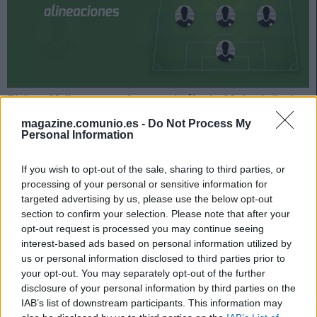
Elche y Mallorca se enfrentan el sábado 16 de abril a las
14:00 horas. ¿Quién jugará en los locales? ¿Cuál será la
magazine.comunio.es -
Do Not Process My
alineación que presente Javier Aguirre? A continuación,
Personal Information
las posibles alineaciones del Elche-Mallorca.
If you wish to opt-out of the sale, sharing to third parties, or
Elche
processing of your personal or sensitive information for
targeted advertising by us, please use the below opt-out
Posible alineación
: Edgar Badía – Barragán, Gonzalo
section to confirm your selection. Please note that after your
opt-out request is processed you may continue seeing
Verdú (Diego González, Bigas), Enzo Roco, Mojica – Tete
interest-based ads based on personal information utilized by
Morente, Raúl Guti (Gumbau), Omar Mascarell, Fidel –
us or personal information disclosed to third parties prior to
Ponce, Pere Milla.
your opt-out. You may separately opt-out of the further
disclosure of your personal information by third parties on the
Estos jugadores son baja
: John Donald, Lucas Boyé
IAB’s list of downstream participants. This information may
(lesión muscular), Palacios (sancionado), Guido Carrillo,