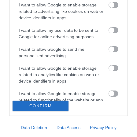
I want to allow Google to enable storage
Mallorca
related to advertising like cookies on web or
device identifiers in apps.
Posible alineación
: Sergio Rico – Maffeo, Valjent, Raíllo,
Brian Oliván, Jaume Costa – Iddrisu Baba, Antonio
I want to allow my user data to be sent to
Google for online advertising purposes.
Sánchez, Dani Rodríguez, Kubo – Muriqi.
I want to allow Google to send me
Estos jugadores son baja
: Greif, Sedlar (menisco), Ruiz
personalized advertising.
de Galarreta (rodilla).
I want to allow Google to enable storage
Estos jugadores son duda:
related to analytics like cookies on web or
Posibles cambios en el once
: Javier Aguirre puede repetir
device identifiers in apps.
el once que ganó al Atlético, con la novedad de Kubo en el
I want to allow Google to enable storage
lugar de Kang-In Lee.
related to functionality of the website or app.
CONFIRM
¿Aún no juegas a Comunio? Regístrate, ¡gratis!
I want to allow Google to enable storage
related to personalization.
Data Deletion
Data Access
Privacy Policy
I want to allow Google to enable storage