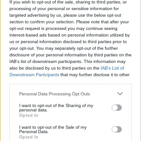
If you wish to opt-out of the sale, sharing to third parties, or
processing of your personal or sensitive information for
Bardeli viene de completar una temporada sobresaliente
targeted advertising by us, please use the below opt-out
con el Dunkerque. En la Ligue 2 disputó 33 encuentros, en
section to confirm your selection. Please note that after your
los que anotó 9 goles y repartió 6 asistencias. En Sofascore
opt-out request is processed you may continue seeing
tuvo una media de 7,06 en la Ligue 2.
interest-based ads based on personal information utilized by
us or personal information disclosed to third parties prior to
Más allá de los números, destacan especialmente sus
your opt-out. You may separately opt-out of the further
métricas de creación de juego. Fue el jugador de la
disclosure of your personal information by third parties on the
Segunda francesa con más pases clave completados el
IAB’s list of downstream participants. This information may
also be disclosed by us to third parties on the
IAB’s List of
curso pasado (63) y sexto en ocasiones claras generadas
Downstream Participants
that may further disclose it to other
(11).
third parties.
A lo largo de su carrera ha disputado más de 150 partidos
Please note that this website/app uses one or more Google
Personal Data Processing Opt Outs
oficiales como profesional, acumulando 20 goles y 16
services and may gather and store information including but
asistencias.
not limited to your visit or usage behaviour. You may click to
I want to opt-out of the Sharing of my
personal data.
grant or deny consent to Google and its third-party tags to
Opted In
use your data for below specified purposes in below Google
Anthony Gordon, a examen: ¿puede ser un jugador
consent section.
diferencial en Comunio?
I want to opt-out of the Sale of my
Personal Data.
El Barcelona ha reforzado su
Opted In