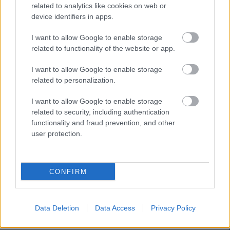
related to analytics like cookies on web or
device identifiers in apps.
Sobre el papel, Bardeli reúne varias condiciones que
suelen funcionar bien en Comunio, ya que es un
I want to allow Google to enable storage
centrocampista con llegada al área rival y puede hacer
related to functionality of the website or app.
hacer goles o dar asistencias. Además, es un creador de
juego nato, por lo que podría tener buenos números en
I want to allow Google to enable storage
related to personalization.
pases clave y ocasiones generadas, lo que mejorará sus
valoraciones en Sofascore.
I want to allow Google to enable storage
related to security, including authentication
La principal incógnita será su adaptación al ritmo y
functionality and fraud prevention, and other
exigencia de LaLiga. Pasar de la Ligue 2 al fútbol español
user protection.
supone un salto importante y no todos los jugadores
consiguen trasladar inmediatamente sus números. Sin
embargo, si mantiene parte de la producción ofensiva
CONFIRM
mostrada en Francia, podría convertirse en una de las
revelaciones del Levante y en una fuente interesante de
puntos para los managers.
Data Deletion
Data Access
Privacy Policy
Techo y suelo