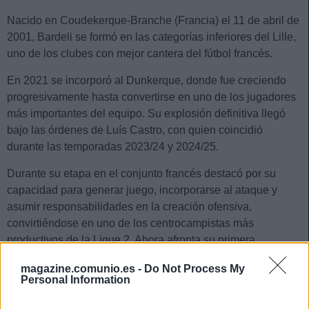
Nacido en Coudekerque-Branche (Francia) el 11 de abril de
2001, Bardeli se formó en las categorías inferiores del Lille,
uno de los clubes con mejor cantera del fútbol francés.
En 2021 se incorporó al Dunkerque, donde fue creciendo
progresivamente hasta convertirse en uno de los jugadores
más importantes del equipo. Su explosión definitiva llegó
bajo las órdenes de Luís Castro, con quien coincidió
durante las temporadas 2023/24 y 2024/25.
Durante su etapa en el conjunto francés destacó por su
capacidad para generar juego, incorporarse al ataque y
asumir responsabilidades en la creación ofensiva,
convirtiéndose en uno de los centrocampistas más
productivos de la Ligue 2. Ahora afronta su primera
experiencia fuera de Francia con el objetivo de consolidarse
magazine.comunio.es -
Do Not Process My
en LaLiga.
Personal Information
Estadísticas últimas temporadas