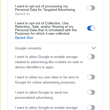
ataque con el fichaje de Anthony
Gordon. ¿Será un jugador
I want to opt-out of processing my
Personal Data for Targeted Advertising.
imprescindible para nuestros
Opted In
equipos de Comunio?
I want to opt-out of Collection, Use,
Retention, Sale, and/or Sharing of my
Personal Data that Is Unrelated with the
Purposes for which it was collected.
Opted Out
Situación en el equipo
Google consents
La gran ventaja de Bardeli es que llega a un entorno que
I want to allow Google to enable storage
conoce perfectamente. Luís Castro insistió en su fichaje y ya
related to advertising like cookies on web or
le había convertido en un futbolista importante en el
device identifiers in apps.
Dunkerque. Todo apunta a que aterriza con un rol relevante
dentro del proyecto granota.
I want to allow my user data to be sent to
Google for online advertising purposes.
Luís Castro probablemente le utilice en la mediapunta,
posición en la que la temporada pasada apostó por
I want to allow Google to send me
jugadores cómo Olasagasti, Pablo Martínez o Iker Losada.
personalized advertising.
¿Recomendable en Comunio?
I want to allow Google to enable storage