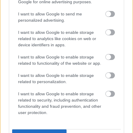
Google for online advertising purposes.
derecha debería ser para el jovencísimo Ben Gannon-Doak,
titular en cinco de los seis partidos de clasificación pese a
I want to allow Google to send me
que apenas juega con el Bournemouth, en la Premier.
personalized advertising.
El puesto de delantero centro debería ser para Che Adams,
I want to allow Google to enable storage
con Lyndon Dykes y Shankland cómo principales
related to analytics like cookies on web or
alternativas. Pese a su gran temporada con el Hull City en
device identifiers in apps.
el Championship (17 goles), Oliver McBurnie se ha
quedado fuera de la citación. Lleva sin ir convocado por el
I want to allow Google to enable storage
related to functionality of the website or app.
equipo nacional desde 2021.
I want to allow Google to enable storage
Suiza en el Mundial 2026: ¿Cuál será su once titular?
related to personalization.
Suiza está encuadrada en el grupo
I want to allow Google to enable storage
B del Mundial 2026. ¿Cuál será el
related to security, including authentication
once titular del conjunto helvético?
functionality and fraud prevention, and other
A continuación analizamos su
user protection.
plantilla y futbolistas más
recomendables para
Comunio.com.