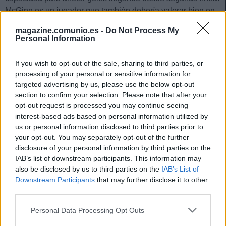
McGinn es un jugador que también debería valorar bien en
la edición Comunio del Mundial, al igual que Robertson, el
magazine.comunio.es -
Do Not Process My
especialista en jugadas a balón parado.
Personal Information
Posible 11 titular
If you wish to opt-out of the sale, sharing to third parties, or
processing of your personal or sensitive information for
Gunn
targeted advertising by us, please use the below opt-out
Hickey – McKenna – Souttar – Robertson
section to confirm your selection. Please note that after your
Christie – Ferguson
opt-out request is processed you may continue seeing
Doak – McTominay – McGinn
interest-based ads based on personal information utilized by
us or personal information disclosed to third parties prior to
Adams
your opt-out. You may separately opt-out of the further
Clarke utilizó durante toda la fase de clasificación un
disclosure of your personal information by third parties on the
IAB’s list of downstream participants. This information may
sistema 4-2-3-1, aunque en el último amistoso disputado en
also be disclosed by us to third parties on the
IAB’s List of
marzo contra Costa de Marfil, empleó un 3-4-2-1 sin un gran
Downstream Participants
that may further disclose it to other
resultado (cayeron 0-1).
third parties.
En la portería, Gunn fue el titular durante la fase de
Please note that this website/app uses one or more Google
Personal Data Processing Opt Outs
clasificación, aunque se perdió los dos últimos partidos ante
services and may gather and store information including but