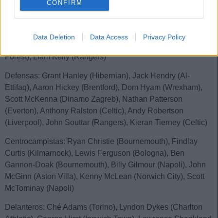
CONFIRM
Convocatoria oficial
Data Deletion
Data Access
Privacy Policy
Porteros: Craig Gordon (Hearts), Angus Gunn (Nottingham
Forest), Liam Kelly (Rangers)
Defensas: Grant Hanley (Hibernian), Jack Hendry (Al-
Ettifaq), Aaron Hickey (Brentford), Dom Hyam (Wrexham),
Scott McKenna (Dinamo Zagreb), Nathan Patterson
(Everton), Anthony Ralston (Celtic), Andy Robertson
(Liverpool), John Souttar (Rangers), Kieran Tierney (Celtic)
Centrocampistas: Ryan Christie (Bournemouth), Findlay
Curtis (Kilmarnock), Lewis Ferguson (Bologna), Ben
Gannon-Doak (Bournemouth), Billy Gilmour (Napoli), John
McGinn (Aston Villa), Kenny McLean (Norwich City), Scott
McTominay (Napoli)
Delanteros: Ché Adams (Torino), Lyndon Dykes (Charlton