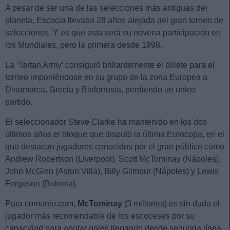
A pesar de ser una de las selecciones más antiguas del
planeta, Escocia llevaba 28 años alejada del gran torneo de
selecciones. Y es que esta será su novena participación en
los Mundiales, pero la primera desde 1998.
La ‘Tartan Army’ consiguió brillantemente el billete para el
torneo imponiéndose en su grupo de la zona Europea a
Dinamarca, Grecia y Bielorrusia, perdiendo un único
partido.
El seleccionador Steve Clarke ha mantenido en los dos
últimos años el bloque que disputó la última Eurocopa, en el
que destacan jugadores conocidos por el gran público cómo
Andrew Robertson (Liverpool), Scott McTominay (Nápoles),
John McGinn (Aston Villa), Billy Gilmour (Nápoles) y Lewis
Ferguson (Bolonia).
Para comunio.com,
McTominay
(3 millones) es sin duda el
jugador más recomendable de los escoceses por su
capacidad para anotar goles llegando desde segunda línea.