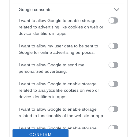
Google consents
Granada
I want to allow Google to enable storage
related to advertising like cookies on web or
Posible alineación
: Maximiano – Quini, Germán Sánchez,
device identifiers in apps.
Víctor Díaz, Neva – Montoro, Monchu, Rochina, Soro
(Darwin Machís) – Luis Suárez, Jorge Molina.
I want to allow my user data to be sent to
Google for online advertising purposes.
Estos jugadores son baja
: Domingos Duarte (brazo), Yan
Eteki (lesión muscular), Neyder Lozano (tibia), Gonalons
I want to allow Google to send me
personalized advertising.
(lesión muscular), Isma Ruiz (rodilla), Luis Milla (rodilla).
I want to allow Google to enable storage
Estos jugadores son duda
:
related to analytics like cookies on web or
Posibles modificaciones
: Robert Moreno podría repetir
device identifiers in apps.
prácticamente el once que venció al Levante por 0-3,
I want to allow Google to enable storage
repitiendo el sistema 4-4-2. La gran ausencia será la de Luis
related to functionality of the website or app.
Milla, quien tuvo que abandonar el partido ante los granotas
por un esguince de rodilla. Monchu ocupará su puesto en el
I want to allow Google to enable storage
centro del campo. Darwin Machís tiene opciones de jugar
related to personalization.
CONFIRM