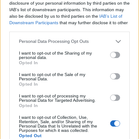
disclosure of your personal information by third parties on the
Estos jugadores son baja
: Óscar Gil (rodilla).
IAB’s list of downstream participants. This information may
also be disclosed by us to third parties on the
IAB’s List of
Estos jugadores son duda
:
Downstream Participants
that may further disclose it to other
third parties.
Posibles modificaciones
: Raúl de Tomás volverá al equipo
tras cumplir sanción. Keidi Bare puede ser la otra novedad
Please note that this website/app uses one or more Google
Personal Data Processing Opt Outs
en el once tras reaparecer ante el Getafe, aunque Yangel
services and may gather and store information including but
Herrera también tiene muchas opciones de ocupar el puesto
not limited to your visit or usage behaviour. You may click to
I want to opt-out of the Sharing of my
personal data.
grant or deny consent to Google and its third-party tags to
de mediocentro. Javi Puado podría jugar de inicio por Nico
Opted In
use your data for below specified purposes in below Google
Melamed.
consent section.
I want to opt-out of the Sale of my
Personal Data.
Opted In
Los perdedores de la jornada 12. ¿Vender o
mantener?
I want to opt-out of processing my
Estos cuatro jugadores tienen un
Personal Data for Targeted Advertising.
Opted In
valor de mercado superior a los 6
millones y no dieron muchos
I want to opt-out of Collection, Use,
puntos en la jornada 12. ¿Vender
Retention, Sale, and/or Sharing of my
o mantener?
Personal Data that Is Unrelated with the
Purposes for which it was collected.
Opted Out