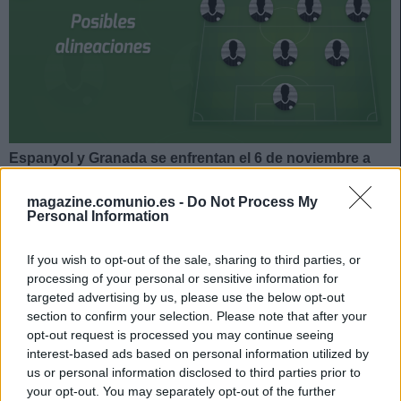
Espanyol y Granada
se enfrentan el 6 de noviembre a
las 14:00 horas. ¿Quién jugará en los locales? ¿Cuál
será la alineación que presente Robert Moreno? A
magazine.comunio.es -
Do Not Process My
Personal Information
continuación, las posibles alineaciones del Espanyol-
Granada.
If you wish to opt-out of the sale, sharing to third parties, or
Espanyol
processing of your personal or sensitive information for
targeted advertising by us, please use the below opt-out
section to confirm your selection. Please note that after your
Posible alineación
: Diego López – Aleix Vidal, Sergi
opt-out request is processed you may continue seeing
Gómez, Cabrera, Pedrosa – Keidi Bare (Yangel), Sergi
interest-based ads based on personal information utilized by
Darder, Melendo, Embarba, Nico Melamed (Puado) – Raúl
us or personal information disclosed to third parties prior to
de Tomás.
your opt-out. You may separately opt-out of the further