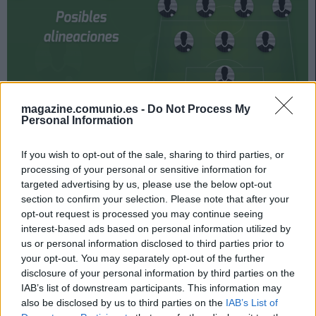
magazine.comunio.es -
Do Not Process My
Personal Information
Espanyol y Levante se enfrentan el 11 de diciembre a
las 14:00 horas. ¿Quién jugará en los locales? ¿Cuál
If you wish to opt-out of the sale, sharing to third parties, or
será la alineación que presente el Levante? A
processing of your personal or sensitive information for
continuación, las posibles alineaciones del Espanyol-
targeted advertising by us, please use the below opt-out
Levante.
section to confirm your selection. Please note that after your
opt-out request is processed you may continue seeing
Espanyol
interest-based ads based on personal information utilized by
us or personal information disclosed to third parties prior to
Posible alineación
: Diego López – Aleix Vidal, Sergi
your opt-out. You may separately opt-out of the further
Gómez (Calero), Cabrera, Pedrosa – Keidi Bare, Yangel
disclosure of your personal information by third parties on the
Herrera, Sergi Darder, Embarba, Puado – Raúl de Tomás.
IAB’s list of downstream participants. This information may
also be disclosed by us to third parties on the
IAB’s List of
Estos jugadores son baja
: Óscar Gil (rodilla), David López