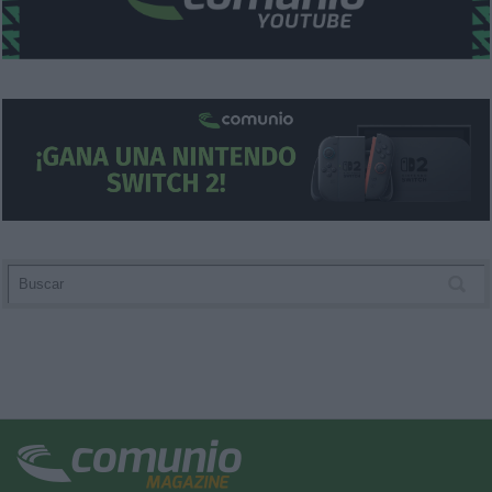
functionality and fraud prevention, and other
user protection.