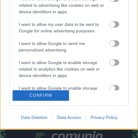
Levante
related to advertising like cookies on web or
device identifiers in apps.
Posible alineación
: Cárdenas – Son, Mustafi, Rubén Vezo,
I want to allow my user data to be sent to
Clerc – Pepelu, Radoja (Malsa), Campaña, De Frutos –
Google for online advertising purposes.
Roger, Morales.
I want to allow Google to send me
Estos jugadores son baja
: Postigo, Miramón.
personalized advertising.
Estos jugadores son duda
:
I want to allow Google to enable storage
related to analytics like cookies on web or
Posibles modificaciones
: Pepelu puede repetir titularidad.
device identifiers in apps.
Malsa tiene opciones de entrar en el puesto de Radoja.
I want to allow Google to enable storage
¿Aún no juegas a Comunio? Regístrate, ¡gratis!
related to functionality of the website or app.
CONFIRM
I want to allow Google to enable storage
related to personalization.
Data Deletion
Data Access
Privacy Policy
I want to allow Google to enable storage
related to security, including authentication