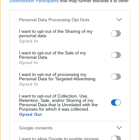
Downstream Participants
that may further disclose it to other
(rodilla), Dimata (molestias), Vadillo (molestias), Fran
third parties.
Mérida (sanción).
Please note that this website/app uses one or more Google
Personal Data Processing Opt Outs
services and may gather and store information including but
Estos jugadores son duda
: Sergi Gómez (molestias).
not limited to your visit or usage behaviour. You may click to
I want to opt-out of the Sharing of my
personal data.
grant or deny consent to Google and its third-party tags to
Posibles modificaciones
: Sergi Gómez es duda por
Opted In
use your data for below specified purposes in below Google
molestias y Calero puede entrar en su lugar.
consent section.
I want to opt-out of the Sale of my
Personal Data.
Opted In
Sorpresas en los onces: ¿Mantendrán el puesto en la
jornada 17?
I want to opt-out of processing my
La jornada 16 de LaLiga nos dejó
Personal Data for Targeted Advertising.
Opted In
sorpresas en los onces iniciales de
algunos clubes, como las
I want to opt-out of Collection, Use,
titularidades de Pepelu y Radoja
Retention, Sale, and/or Sharing of my
en el Levante, Coutinho en el
Personal Data that Is Unrelated with the
Purposes for which it was collected.
Barça o Koba y Piccini en el
Opted Out
Valencia. ¿Mantendrán el puesto
en la jornada 17?
Google consents
I want to allow Google to enable storage