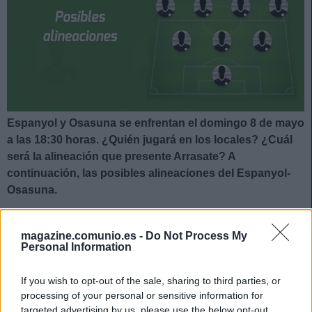
Espanyol y Osasuna se enfrentan el domingo 8 de mayo
a las 18:30 horas. ¿Quién jugará en los locales? ¿Cuál
será la alineación que presente Arrasate? A
continuación, las posibles alineaciones del Espanyol-
Osasuna.
Espanyol
magazine.comunio.es -
Do Not Process My
Personal Information
Posible alineación
: Diego López (Oier) – Aleix Vidal,
Cabrera, Calero, Pedrosa (Sergi Gómez) – Sergi Darder,
If you wish to opt-out of the sale, sharing to third parties, or
Yangel Herrera, Morlanes (Melendo), Puado, Vilhena – Raúl
processing of your personal or sensitive information for
de Tomás.
targeted advertising by us, please use the below opt-out