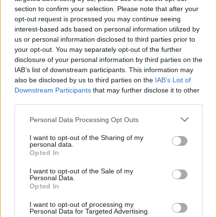
section to confirm your selection. Please note that after your
Estos jugadores son baja
: Óscar Gil (lesión muscular),
opt-out request is processed you may continue seeing
Keidi Bare (rodilla).
interest-based ads based on personal information utilized by
us or personal information disclosed to third parties prior to
Estos jugadores son duda:
Diego López, Pedrosa.
your opt-out. You may separately opt-out of the further
disclosure of your personal information by third parties on the
Posibles cambios en el once
: es posible que Vicente
IAB’s list of downstream participants. This information may
Moreno realice algún cambio en el once tras tres derrotas
also be disclosed by us to third parties on the
IAB’s List of
seguidas. Vilhena o Puado podrían salir del mismo para dar
Downstream Participants
that may further disclose it to other
entrada a Embarba. Morlanes o Melendo acompañarán a
third parties.
Yangel y Darder en el centro del campo. Pedrosa y Diego
Please note that this website/app uses one or more Google
López no entrenaron el viernes por motivos desconocidos.
Personal Data Processing Opt Outs
services and may gather and store information including but
not limited to your visit or usage behaviour. You may click to
I want to opt-out of the Sharing of my
¡A pujar! Cuatro ganadores de la jornada 34 de
personal data.
grant or deny consent to Google and its third-party tags to
Opted In
Comunio
use your data for below specified purposes in below Google
Estos cuatro futbolistas fueron
consent section.
I want to opt-out of the Sale of my
Personal Data.
algunos de los ganadores de la
Opted In
jornada 34 de Comunio tras sumar
7 o más puntos pese a tener un
I want to opt-out of processing my
valor inferior a los 3 millones de
Personal Data for Targeted Advertising.