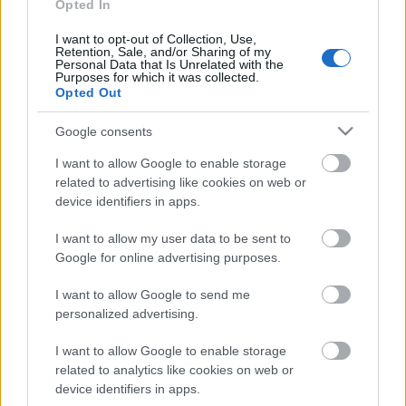
euros. Pueden revalorizarse en los
Opted In
próximos días y ser útiles para el
I want to opt-out of Collection, Use,
tramo final de temporada.
Retention, Sale, and/or Sharing of my
Personal Data that Is Unrelated with the
Purposes for which it was collected.
Opted Out
Osasuna
Google consents
Posible alineación
: Sergio Herrera – Nacho Vidal, Aridane,
I want to allow Google to enable storage
David García, Manu Sánchez – Moncayola, Brasanac,
related to advertising like cookies on web or
Lucas Torró, Rubén García (Juan Cruz) – Budimir, Chimy
device identifiers in apps.
Ávila.
I want to allow my user data to be sent to
Estos jugadores son baja
:
Google for online advertising purposes.
Estos jugadores son duda
:
I want to allow Google to send me
personalized advertising.
Posibles cambios en el once
: la gran duda del once es si
Arrasate empleará un sistema 5-3-2 como utilizó en Elche o
I want to allow Google to enable storage
un 4-2-3-1. En caso de utilizar este último, Rubén García o
related to analytics like cookies on web or
Javi Martínez serían titulares. Si utilizara una defensa de 5,
device identifiers in apps.