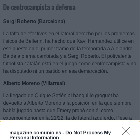
De centrocampista a defensa
Sergi Roberto (Barcelona)
La falta de efectivos en el lateral derecho por los problemas
físicos de Bellerín, ha hecho que Xavi Hernández utilice en
ese puesto en el primer tramo de la temporada a Alejandro
Balde a pierna cambiada y a Sergi Roberto. El polivalente
futbolista catalán está en el juego como centrocampista y no
ha disputado ni un partido en esa demarcación.
Alberto Moreno (Villarreal)
La llegada de Quique Setién al banquillo groguet ha
devuelto a Alberto Moreno a la posición en la que siempre
había jugado hasta que Emery probó con él como
extremo/interior en la 21/22, la de lateral izquierdo. Pese a
la dura competencia con Pedraza y Mojica, esa parece que
magazine.comunio.es -
Do Not Process My
será la posición en la que juegue lo que queda de
Personal Information