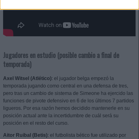
Jugadores en estudio (posible cambio a final de
temporada)
Axel Witsel (Atlético)
: el jugador belga empezó la
temporada jugando como central en una defensa de tres,
pero tras un cambio de sistema de Simeone ha ejercido las
funciones de pivote defensivo en 6 de los últimos 7 partidos
ligueros. Por esa razón hemos decidido mantenerle en su
posición actual ante la incertidumbre de cuál será su
posición en el resto del curso.
Aitor Ruibal (Betis)
: el futbolista bético fue utilizado por