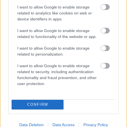
4-1 y el extremo marroquí cuando ha participado lo ha
hecho en una de las bandas, jugando en un puesto en el de
I want to allow Google to enable storage
related to analytics like cookies on web or
otros jugadores rojillos que están listados como medios en
device identifiers in apps.
el juego (Kike Barja, Rubén García, etc).
I want to allow Google to enable storage
Randy Nteka (Rayo)
related to functionality of the website or app.
El regreso a los terrenos de juego de Raúl de Tomás tras el
I want to allow Google to enable storage
parón por el Mundial y la presencia de Camello y Falcao
related to personalization.
harán que el futbolista francés juegue más retrasado esta
temporada.
I want to allow Google to enable storage
related to security, including authentication
functionality and fraud prevention, and other
user protection.
CONFIRM
Data Deletion
Data Access
Privacy Policy