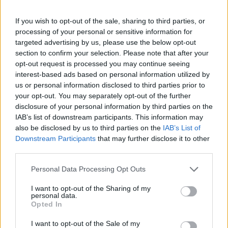
campaña.
If you wish to opt-out of the sale, sharing to third parties, or
Comunio Mundial 2022: siete consejos para triunfar
processing of your personal or sensitive information for
en tu liga
targeted advertising by us, please use the below opt-out
Comunio Magazine te trae siete
section to confirm your selection. Please note that after your
consejos para triunfar en tu liga
opt-out request is processed you may continue seeing
del Comunio 2022, la edición del
interest-based ads based on personal information utilized by
Mundial de Qatar.
us or personal information disclosed to third parties prior to
your opt-out. You may separately opt-out of the further
disclosure of your personal information by third parties on the
IAB’s list of downstream participants. This information may
also be disclosed by us to third parties on the
IAB’s List of
Downstream Participants
that may further disclose it to other
De centrocampista a delantero
third parties.
Please note that this website/app uses one or more Google
Personal Data Processing Opt Outs
Largie Ramazani (Almería)
services and may gather and store information including but
not limited to your visit or usage behaviour. You may click to
I want to opt-out of the Sharing of my
El atacante belga ha jugado la mayoría de partidos en la
personal data.
grant or deny consent to Google and its third-party tags to
temporada 22/23 como delantero o segundo delantero, bien
Opted In
use your data for below specified purposes in below Google
en un 4-4-2 o 5-3-2.
consent section.
I want to opt-out of the Sale of my