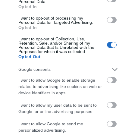
Personal Data.
De delantero a centrocampista
Opted In
I want to opt-out of processing my
Oihan Sancet (Athletic)
Personal Data for Targeted Advertising.
Opted In
El canterano rojiblanco ha sido utilizado por Valverde como
centrocampista/mediapunta en su esquema 4-2-3-1,
I want to opt-out of Collection, Use,
Retention, Sale, and/or Sharing of my
jugando en una posición muy retrasada con respecto al
Personal Data that Is Unrelated with the
Purposes for which it was collected.
curso 21/22, en el que hizo las funciones de delantero.
Opted Out
Portu (Getafe)
Google consents
El atacante murciano no tiene sitio en la delantera azulona,
I want to allow Google to enable storage
lugar en el que Quique suele utilizar a Enes Unal, Borja
related to advertising like cookies on web or
Mayoral, Mata, Munir y Latasa. Los tres partidos en los que
device identifiers in apps.
ha sido titular los jugó como interior, extremo o incluso
carrilero.
I want to allow my user data to be sent to
Google for online advertising purposes.
Abde Ezzalzouli (Osasuna)
I want to allow Google to send me
Jagoba Arrasate usa en Osasuna un sistema 4-2-3-1 o 4-1-
personalized advertising.