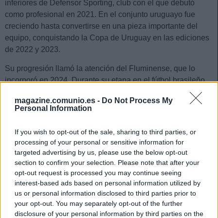
inferiores de Defensor Sporting, club con el que debutó
como profesional en 2021. En el conjunto uruguayo fue
creciendo hasta convertirse en una pieza importante del
equipo, conquistando la Copa de Uruguay en las ediciones
de 2022 y 2023.
Su progresión llamó la atención del Fluminense, que lo
incorporó en 2024. Durante su etapa en el fútbol brasileño
continuó acumulando experiencia al máximo nivel y llamó
magazine.comunio.es -
Do Not Process My
también a las puertas de la selección absoluta de Uruguay,
Personal Information
con la que debutó en 2024 tras recorrer todas las categorías
inferiores. Bernal llega ahora al Betis como una apuesta de
If you wish to opt-out of the sale, sharing to third parties, or
futuro y también de presente. Ha firmado por los
processing of your personal or sensitive information for
verdiblancos hasta 2031.
targeted advertising by us, please use the below opt-out
section to confirm your selection. Please note that after your
Estadísticas últimas temporadas
opt-out request is processed you may continue seeing
interest-based ads based on personal information utilized by
Bernal se ha consolidado como un centrocampista de
us or personal information disclosed to third parties prior to
your opt-out. You may separately opt-out of the further
equilibrio, destacando más por su trabajo sin balón que por
disclosure of your personal information by third parties on the
sus cifras ofensivas. En su última campaña con el