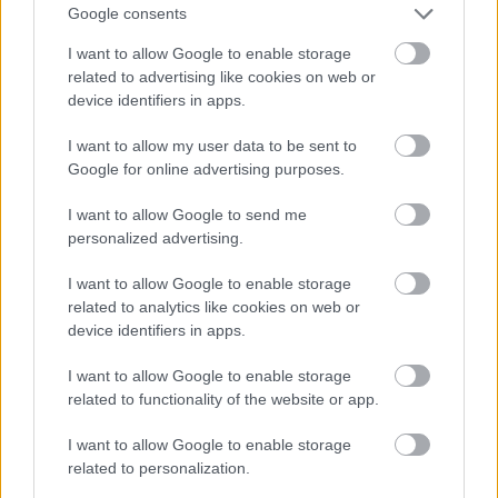
Situación en el equipo
Google consents
I want to allow Google to enable storage
El Betis incorpora a Bernal para reforzar el centro del campo
related to advertising like cookies on web or
con un perfil más físico y defensivo. Puede actuar como
device identifiers in apps.
mediocentro posicional o como interior de trabajo,
aportando equilibrio a una medular con jugadores de mayor
I want to allow my user data to be sent to
vocación ofensiva como Isco, Lo Celso, Fidalgo o Fornals.
Google for online advertising purposes.
La competencia por un puesto será elevada, por lo que su
I want to allow Google to send me
personalized advertising.
protagonismo dependerá de su adaptación al fútbol español
y de la confianza que le otorgue el cuerpo técnico. Por
I want to allow Google to enable storage
ahora su principal competencia para jugar será Marc Roca
related to analytics like cookies on web or
tras la salida de Altimira, pero se esperan más refuerzos en
device identifiers in apps.
esa posición.
I want to allow Google to enable storage
¿Qué puede aportar en Comunio?
related to functionality of the website or app.
Bernal es un perfil de centrocampista que no suele tener
I want to allow Google to enable storage
related to personalization.
muchos adeptos entre los managers fantasy, ya que no
marca goles ni asiste y basa todas sus valoraciones en sus