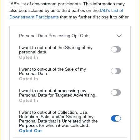
IAB’s list of downstream participants. This information may
Fluminense en la liga brasileña, jugó 10 partidos con unas
also be disclosed by us to third parties on the
IAB’s List of
medias de 1,7 entradas, 2,6 recuperaciones y 3,2 duelos
Downstream Participants
that may further disclose it to other
ganados por partido (6,69 en Sofascore). En el Brasileirao
third parties.
2025 jugó 22 partidos con unos promedios similares y una
Please note that this website/app uses one or more Google
Personal Data Processing Opt Outs
nota Sofascore de 6,77.
services and may gather and store information including but
not limited to your visit or usage behaviour. You may click to
I want to opt-out of the Sharing of my
personal data.
Konaté, tercer fichaje del Real Madrid 26/27:
grant or deny consent to Google and its third-party tags to
Opted In
¿recomendable en Comunio?
use your data for below specified purposes in below Google
consent section.
El Real Madrid continúa
I want to opt-out of the Sale of my
Personal Data.
reforzando su plantilla de cara a la
Opted In
temporada 2026/27 con la
incorporación de Ibrahima Konaté.
I want to opt-out of processing my
El internacional francés llega libre
Personal Data for Targeted Advertising.
Opted In
tras finalizar su contrato con el
Liverpool y ha firmado con el
I want to opt-out of Collection, Use,
conjunto blanco hasta junio de
Retention, Sale, and/or Sharing of my
2030.
Personal Data that Is Unrelated with the
Purposes for which it was collected.
Opted Out