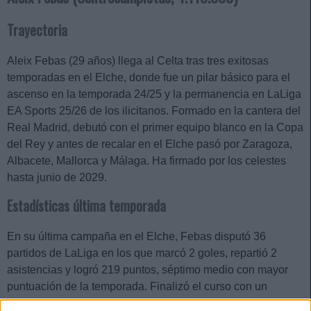
Trayectoria
Aleix Febas (29 años) llega al Celta tras tres exitosas
temporadas en el Elche, donde fue un pilar básico para el
ascenso en la temporada 24/25 y la permanencia en LaLiga
EA Sports 25/26 de los ilicitanos. Formado en la cantera del
Real Madrid, debutó con el primer equipo blanco en la Copa
del Rey y antes de recalar en el Elche pasó por Zaragoza,
Albacete, Mallorca y Málaga. Ha firmado por los celestes
hasta junio de 2029.
Estadísticas última temporada
En su última campaña en el Elche, Febas disputó 36
partidos de LaLiga en los que marcó 2 goles, repartió 2
asistencias y logró 219 puntos, séptimo medio con mayor
puntuación de la temporada. Finalizó el curso con un
promedio Sofascore de 7,16, gracias sobre todo a su