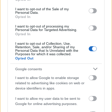
use your data for below specified purposes in below Google
El nuevo jugador celeste seguirá siendo recomendable en
consent section.
I want to opt-out of the Sale of my
Comunio, pero no tanto como en la 25/26. Su precio actual
Personal Data.
en el juego es de 4 millones.
Opted In
Recomendable: 3,5/5
I want to opt-out of processing my
Personal Data for Targeted Advertising.
Opted In
Anthony Gordon, a examen: ¿puede ser un jugador
diferencial en Comunio?
I want to opt-out of Collection, Use,
Retention, Sale, and/or Sharing of my
El Barcelona ha reforzado su
Personal Data that Is Unrelated with the
Purposes for which it was collected.
ataque con el fichaje de Anthony
Opted Out
Gordon. ¿Será un jugador
imprescindible para nuestros
Google consents
equipos de Comunio?
I want to allow Google to enable storage
related to advertising like cookies on web or
device identifiers in apps.
Javi Galán (Defensa, 760.000)
I want to allow my user data to be sent to
Google for online advertising purposes.
Trayectoria