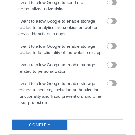
I want to allow Google to send me
personalized advertising.
Javi Galán (31 años) regresa al Celta, donde ya militó entre
2021 y 2023 antes de fichar por el Atlético de Madrid. El
I want to allow Google to enable storage
lateral extremeño disputó 70 partidos oficiales con el
related to analytics like cookies on web or
conjunto celeste, convirtiéndose en uno de los mejores
device identifiers in apps.
laterales izquierdos de LaLiga gracias a su profundidad
ofensiva y capacidad para recorrer toda la banda.
I want to allow Google to enable storage
related to functionality of the website or app.
Tras su paso por el Atlético, donde también jugó cedido en
la Real Sociedad, firmó en enero de 2026 por Osasuna por
I want to allow Google to enable storage
related to personalization.
6 meses, pero no ejerció su derecho a renovar el contrato y
vuelve a Balaídos para afrontar una nueva etapa en el club
I want to allow Google to enable storage
hasta 2028.
related to security, including authentication
functionality and fraud prevention, and other
Estadísticas última temporada
user protection.
Galán participó en 25 encuentros de LaLiga durante la
temporada 2025/26, en los que repartió una asistencia y
CONFIRM
logró 111 puntos Comunio. En Sofascore tuvo una media de
6,83, siendo los regates completados, duelos ganados y