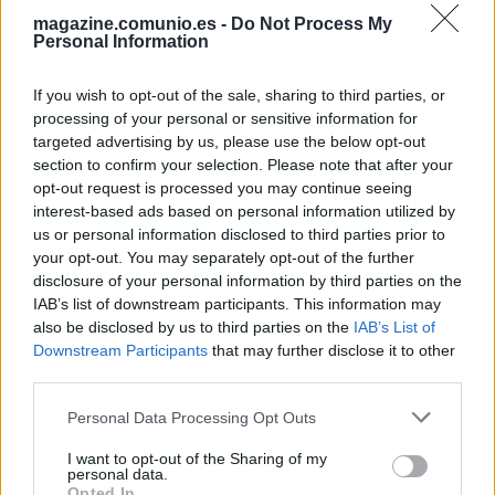
fortaleza en los duelos. Fue el tercer jugador con más
magazine.comunio.es -
Do Not Process My
disputadas ganadas del campeonato (251).
Personal Information
Situación en el equipo
If you wish to opt-out of the sale, sharing to third parties, or
processing of your personal or sensitive information for
El Celta incorpora a Febas para reforzar una medular que
targeted advertising by us, please use the below opt-out
tendrá que afrontar otra temporada más tres competiciones.
section to confirm your selection. Please note that after your
El futbolista ilerdense suele actuar como interior o
opt-out request is processed you may continue seeing
interest-based ads based on personal information utilized by
mediocentro y tendrá la competencia para jugar de Hugo
us or personal information disclosed to third parties prior to
Sotelo, Vecino, Ilaix Moriba y Miguel Román.
your opt-out. You may separately opt-out of the further
Potencial en Comunio
disclosure of your personal information by third parties on the
IAB’s list of downstream participants. This information may
also be disclosed by us to third parties on the
IAB’s List of
Febas fue un futbolista que ofreció grandes valoraciones en
Downstream Participants
that may further disclose it to other
el Elche gracias a su fiabilidad en los duelos y ser titular
third parties.
indiscutible. Sin embargo, parece complicado que en el
Please note that this website/app uses one or more Google
Celta vaya a tener tanta continuidad, ya que Claudio
Personal Data Processing Opt Outs
services and may gather and store information including but
Giraldez destaca por hacer muchos cambios durante el año
not limited to your visit or usage behaviour. You may click to
I want to opt-out of the Sharing of my
en sus alineaciones.
personal data.
grant or deny consent to Google and its third-party tags to
Opted In