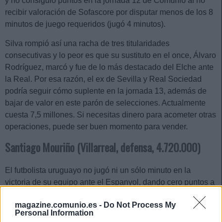
y no consiguió puntos en la jornada 12 de Comunio al no
recibir valoración de Sofascore por disputar menos de los 8
minutos de juego requeridos (jugó 4 minutos).
Silva rompió así una racha de tres titularidades
consecutivas y lo peor es que su sustituto en el once, Álvaro
Rodríguez, marcó y fue de lo más destacado del Elche ante
la Real. Por esa razón, el ex de Sevilla y Real Sociedad
podría seguir cómo suplente en la jornada 13, además de
bajar de valor en este parón de selecciones. Actualmente
cuesta 7,5 millones. Si necesitas dinero para acometer otras
operaciones, puede ser buen momento para vender.
Santiago Mouriño (Villarreal, defensa, 4.720.000)
El futbolista uruguayo no jugó ni un sólo minuto en la
victoria de su equipo ante el Espanyol, dando cero puntos a
todo manager que le pusiera en su alineación de la jornada
magazine.comunio.es -
Do Not Process My
12. Marcelino decidió dar descanso a Mouriño debido a
Personal Information
unas pequeñas molestias y apostó en el lateral derecho por