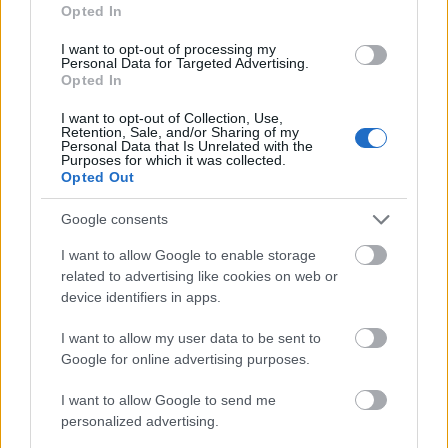
Opted In
El Girona se reencontró con la victoria en la jornada 12, tras
derrotar al Alavés 1-0 con gol del ucraniano Tsygankov. Su
I want to opt-out of processing my
Personal Data for Targeted Advertising.
compatriota Vanat no tuvo tanta suerte en el partido y pasó
Opted In
prácticamente desapercibido, cómo viene siendo habitual
en las últimas jornadas. De hecho, sumó 1 punto en
I want to opt-out of Collection, Use,
Retention, Sale, and/or Sharing of my
Comunio y acumula 8 en sus últimas cuatro apariciones.
Personal Data that Is Unrelated with the
Purposes for which it was collected.
El delantero ucraniano interviene poco en el juego de los de
Opted Out
Michel y cuando no marca, no suele pasar de los 4 puntos
Google consents
en el juego. Si sigue con su mala racha, podría perder el
puesto de titular próximamente tras la recuperación de Abel
I want to allow Google to enable storage
Ruiz, así que habrá que estar atento a los próximos partidos
related to advertising like cookies on web or
de los catalanes. Por ahora recomendamos mantener si le
device identifiers in apps.
tienes en plantilla, salvo que con su venta puedas hacerte
I want to allow my user data to be sent to
con otro jugador más regular.
Google for online advertising purposes.
Jules Koundé (Barcelona, defensa, 6.250.000)
I want to allow Google to send me
personalized advertising.
El defensa francés no jugó ante el Celta, ya que llegó al