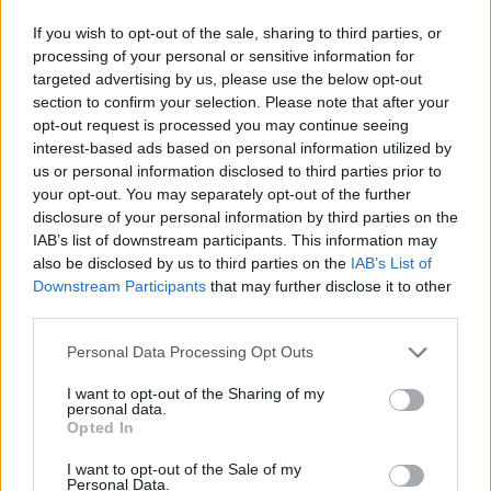
Pau Navarro.
If you wish to opt-out of the sale, sharing to third parties, or
processing of your personal or sensitive information for
Fue el tercer partido que se perdió Mouriño en una
targeted advertising by us, please use the below opt-out
temporada liguera en la que ha jugado nueve encuentros en
section to confirm your selection. Please note that after your
los que ha sumado 56 puntos Comunio. El ex del Alavés es
opt-out request is processed you may continue seeing
un fijo en la defensa groguet y recomendamos mantenerle
interest-based ads based on personal information utilized by
en plantilla.
us or personal information disclosed to third parties prior to
your opt-out. You may separately opt-out of the further
disclosure of your personal information by third parties on the
Parte médico: los lesionados de la jornada 12
IAB’s list of downstream participants. This information may
La jornada 12 de LaLiga 25/26 nos
also be disclosed by us to third parties on the
IAB’s List of
dejó varios lesionados, cómo
Downstream Participants
that may further disclose it to other
Pedro Díaz y Fede Valverde.
third parties.
Repasamos su estado y posible
Please note that this website/app uses one or more Google
tiempo de baja en este artículo.
Personal Data Processing Opt Outs
services and may gather and store information including but
not limited to your visit or usage behaviour. You may click to
I want to opt-out of the Sharing of my
personal data.
grant or deny consent to Google and its third-party tags to
Opted In
use your data for below specified purposes in below Google
Vladyslav Vanat (Girona, delantero, 4.560.000)
consent section.
I want to opt-out of the Sale of my
Personal Data.