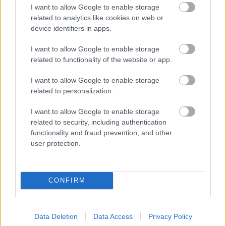
partido tocado con problemas musculares. Hansi Flick
I want to allow Google to enable storage
decidió reservarle y apostar en el lateral derecho por Eric
related to analytics like cookies on web or
García, quien jugó con una máscara protectora tras
device identifiers in apps.
romperse la nariz en el duelo de Champions del pasado
I want to allow Google to enable storage
miércoles en Brujas.
related to functionality of the website or app.
Por tanto, Koundé dio un cero en la jornada 12 de Comunio
I want to allow Google to enable storage
y continúa con su mala racha de valoraciones. Si tenemos
related to personalization.
en cuenta las últimas cinco jornadas, ha sumado un total de
8 puntos, una cantidad baja para un defensa que tiene un
I want to allow Google to enable storage
valor de mercado de 6.250.000 €. Salvo sorpresa, seguirá
related to security, including authentication
siendo titular en el Barcelona, pero hay muchos defensas
functionality and fraud prevention, and other
user protection.
más regulares y fiables con un precio menor. Buen
momento para vender a Computer ante una posible bajada
de valor.
CONFIRM
¿Aún no juegas a Comunio? Regístrate, ¡gratis!
Data Deletion
Data Access
Privacy Policy