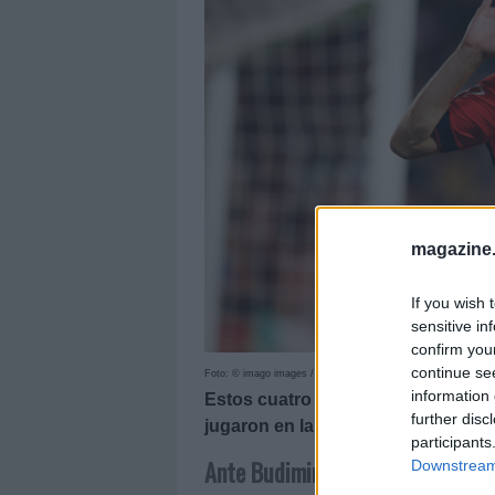
magazine
If you wish 
sensitive in
confirm you
continue se
Foto: © imago images / Maciej Rogowski
information 
Estos cuatro jugadores recibieron
further disc
jugaron en la jornada 8. ¿Moment
participants
Ante Budimir (Osasuna, delanter
Downstream 