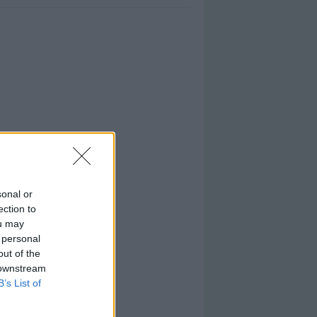
sonal or
ection to
ou may
 personal
out of the
 downstream
B’s List of