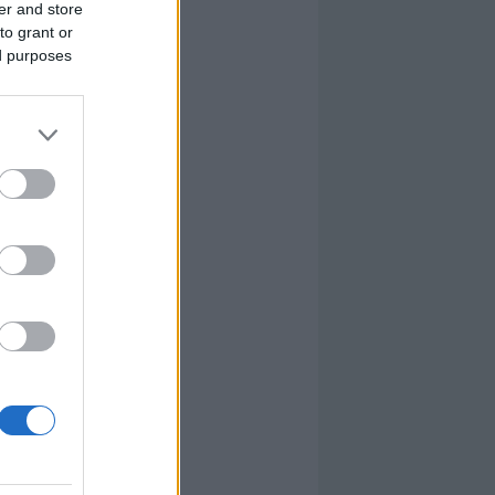
er and store
to grant or
ed purposes