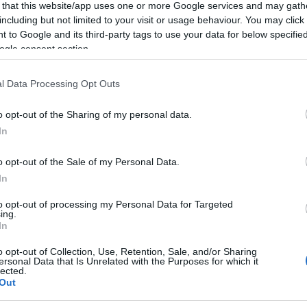
 that this website/app uses one or more Google services and may gath
lando especialmente en el inicio de la temporada y
including but not limited to your visit or usage behaviour. You may click 
 tan sólo consiguió un punto Comunio. Exceptuando las
 to Google and its third-party tags to use your data for below specifi
ogle consent section.
 y 5), Budimir no ha superado los 3 puntos en las
l Data Processing Opt Outs
u valor de mercado está cayendo y en apenas un mes
eraba los 15 millones a 8,8. ‘Budi’ no está en su
o opt-out of the Sharing of my personal data.
equipo le mantendríamos, ya que es la referencia
In
mento marcará.
o opt-out of the Sale of my Personal Data.
a, 2.170.000)
In
s señalados en la derrota de su equipo ante el
to opt-out of processing my Personal Data for Targeted
ing.
as molestias durante la semana, no tuvo minutos en
In
Rosco’ por tanto para un Gayà que esta temporada lleva
o opt-out of Collection, Use, Retention, Sale, and/or Sharing
 6 partidos, debido principalmente a su expulsión y
ersonal Data that Is Unrelated with the Purposes for which it
lected.
Out
z, no jugó a gran nivel contra el Girona (2 puntos),