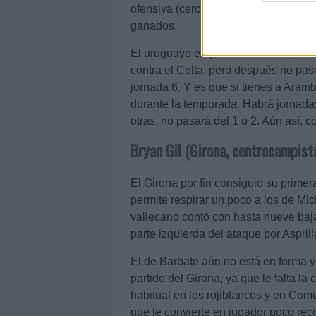
ofensiva (cero tiros y pases clave) y
ganados.
El uruguayo empezó bien la temporad
contra el Celta, pero después no pasó
jornada 6. Y es que si tienes a Aramb
durante la temporada. Habrá jornad
otras, no pasará del 1 o 2. Aún así, 
Bryan Gil (Girona, centrocampist
El Girona por fin consiguió su primera
permite respirar un poco a los de Mic
vallecano contó con hasta nueve bajas
parte izquierda del ataque por Asprill
El de Barbate aún no está en forma 
partido del Girona, ya que le falta l
habitual en los rojiblancos y en Com
que le convierte en jugador poco rec