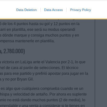
 estuvo mal en las disputas, con 1 de 10 duelos
Data Deletion
Data Access
Privacy Policy
a sumando 8 puntos en el primer partido liguero
 de los 4 puntos hasta su gol y 12 puntos en la
arri en plantilla, ese será su modus operandi
as dónde marque y consiga muchos puntos y en
compensa mantenerle en plantilla.
a, 2.780.000)
 victoria en LaLiga ante el Valencia por 2-1, lo que
hel de cara al parón de selecciones. El técnico
 para ese partido y prefirió apostar para jugar en la
a y no por Bryan Gil.
y es algo que cualquiera comprueba cuando ve un
a chispa y velocidad de antaño. Por ahora es suplente
unio no está dando muchos puntos (2 de media), lo
omendable y una venta a considerar si le tienes en