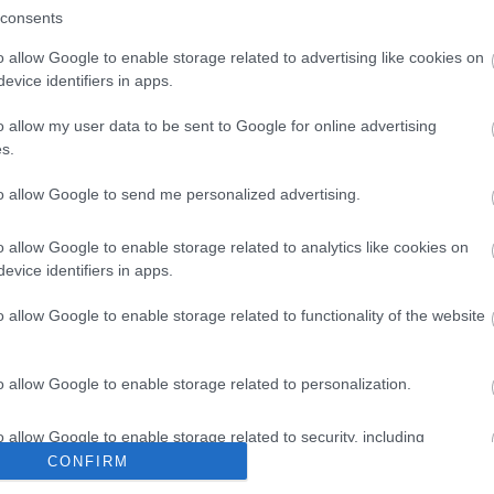
ría volver al puesto de titular en la jornada 9 tras el
consents
orme avanza la temporada, pero si le tuviéramos
o allow Google to enable storage related to advertising like cookies on
ima oportunidad, sobre todo porque antes de esta
evice identifiers in apps.
 tres partidos.
o allow my user data to be sent to Google for online advertising
es y perdedores de la semana (27 de
s.
to allow Google to send me personalized advertising.
bolistas son los que más han subido y bajado su valor
do entre el 27 de septiembre y 3 de octubre
o allow Google to enable storage related to analytics like cookies on
evice identifiers in apps.
o allow Google to enable storage related to functionality of the website
o allow Google to enable storage related to personalization.
campista, 3.180.000)
o allow Google to enable storage related to security, including
puntos en la derrota de su equipo en Pamplona tras
cation functionality and fraud prevention, and other user protection.
CONFIRM
ri no aportó nada positivo para su equipo en materia