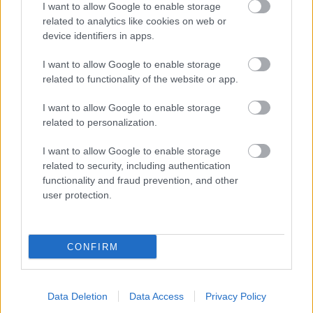
clasificación a Lucas Digne (Aston Villa) y Theo Hernández
I want to allow Google to enable storage
(Al-Hilal) en esa demarcación.
related to analytics like cookies on web or
device identifiers in apps.
El calendario de Francia
I want to allow Google to enable storage
related to functionality of the website or app.
Francia debutará en su grupo midiendo sus fuerzas ante
Senegal el 16 de junio. Posteriormente se las verá con la
I want to allow Google to enable storage
débil Irak el 23 de junio y cerrará el grupo en un partido que
related to personalization.
promete emociones fuertes ante Noruega el 26 de junio.
I want to allow Google to enable storage
‘Les Bleus’ tienen la exigencia de finalizar esta fase cómo
related to security, including authentication
primera de grupo dado el potencial de su plantilla. En caso
functionality and fraud prevention, and other
de hacer los deberes, se las verían con uno de los mejores
user protection.
terceros en dieciseisavos y en octavos, posiblemente,
contra Alemania.
CONFIRM
¿Aún no juegas a Comunio Euro? Regístrate, ¡gratis!
Data Deletion
Data Access
Privacy Policy