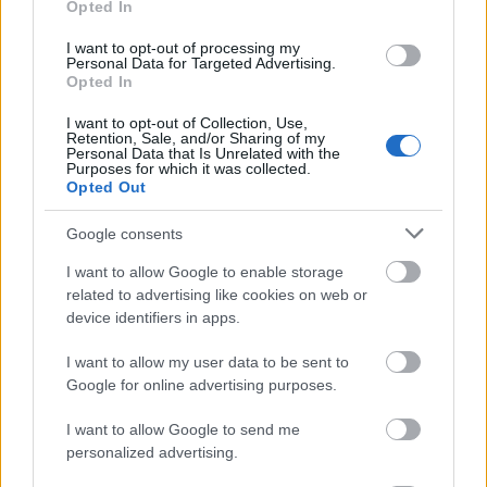
El técnico Didier Deschamps suele apostar siempre por un
Opted In
4-3-3 o 4-2-3-1 muy equilibrado en el que busca sobre todo
I want to opt-out of processing my
que se sientan cómodos sus jugadores ofensivos. Y es que
Personal Data for Targeted Advertising.
pocos equipos en el torneo tienen el ataque de los galos,
Opted In
con Mbappé, Olise y Dembélé como tridente.
I want to opt-out of Collection, Use,
Retention, Sale, and/or Sharing of my
Rayan Cherki será quien enlace el centro del campo con el
Personal Data that Is Unrelated with the
Purposes for which it was collected.
ataque, pero no está claro que el jugador del Manchester
Opted Out
City vaya a ser titular indiscutible. Dependiendo del partido,
Deschamps podría introducir en ese puesto a un tercer
Google consents
medio cómo el veterano Kanté, Zaire-Emery o Rabiot,
I want to allow Google to enable storage
quienes lucharán por un hueco en el once con Manu Koné.
related to advertising like cookies on web or
device identifiers in apps.
No se puede descartar tampoco que Deschamps utilice un
sistema ultraofensivo, adaptando a Dembélé a la
I want to allow my user data to be sent to
mediapunta y jugando en su puesto su compañero del PSG,
Google for online advertising purposes.
Desiré Doué.
I want to allow Google to send me
En defensa, la única posición en duda es el lateral
personalized advertising.
izquierdo. El técnico del equipo galo alternó en la fase de