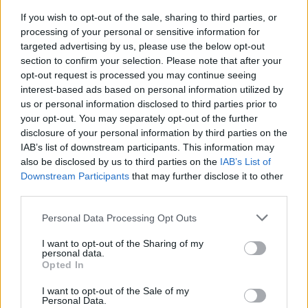
If you wish to opt-out of the sale, sharing to third parties, or
España en el Mundial 2026: ¿Cuál será su once
processing of your personal or sensitive information for
titular?
targeted advertising by us, please use the below opt-out
España es una de las grandes
section to confirm your selection. Please note that after your
favoritas del Mundial 2026. ¿Cuál
opt-out request is processed you may continue seeing
será el once tipo que presente
interest-based ads based on personal information utilized by
Luis de la Fuente en el torneo?
us or personal information disclosed to third parties prior to
your opt-out. You may separately opt-out of the further
disclosure of your personal information by third parties on the
IAB’s list of downstream participants. This information may
also be disclosed by us to third parties on the
IAB’s List of
Downstream Participants
that may further disclose it to other
Posible 11 titular
third parties.
Please note that this website/app uses one or more Google
Maignan
Personal Data Processing Opt Outs
services and may gather and store information including but
Koundé – Saliba – Upamecano – Theo Hernandez
not limited to your visit or usage behaviour. You may click to
I want to opt-out of the Sharing of my
Tchouameni – Koné
personal data.
grant or deny consent to Google and its third-party tags to
Opted In
Olise – Cherki – Dembélé
use your data for below specified purposes in below Google
Mbappé
consent section.
I want to opt-out of the Sale of my
Personal Data.