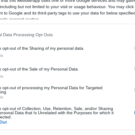
 that this website/app uses one or more Google services and may gath
delantero, 15.900.000, subida en los últimos 7
including but not limited to your visit or usage behaviour. You may click 
 to Google and its third-party tags to use your data for below specifi
ogle consent section.
ugador que más ha subido de valor esta semana tras
l Data Processing Opt Outs
se también como MVP de la temporada con 46 puntos.
ue su precio ascienda en 2,6 millones, lo que le
o opt-out of the Sharing of my personal data.
 tras Messi y Benzema. Si sigue manteniendo su
In
nte ronde este valor de mercado toda la temporada.
onstruir tu equipo.
o opt-out of the Sale of my Personal Data.
In
ocampista, 4.310.000, subida en los últimos 7
to opt-out of processing my Personal Data for Targeted
ing.
In
tó su valor de forma sorprendente esta semana en
o opt-out of Collection, Use, Retention, Sale, and/or Sharing
ados puntos, con 4 de media por partido, por lo que
ersonal Data that Is Unrelated with the Purposes for which it
 hayan hecho con sus servicios puede deberse a su
lected.
Out
próximas jornadas, ya que Parejo está lesionado.
y Trigueros en el centro del campo amarillo hasta