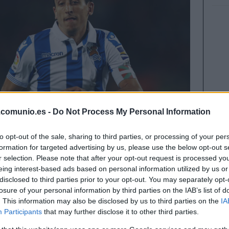
.comunio.es -
Do Not Process My Personal Information
to opt-out of the sale, sharing to third parties, or processing of your per
formation for targeted advertising by us, please use the below opt-out s
r selection. Please note that after your opt-out request is processed y
eing interest-based ads based on personal information utilized by us or
disclosed to third parties prior to your opt-out. You may separately opt-
ercado, cayendo en más de 70 millones en la
losure of your personal information by third parties on the IAB’s list of
specular! Pese a ello, hubo jugadores que
. This information may also be disclosed by us to third parties on the
IA
los ganadores de valor de mercado en la última
Participants
that may further disclose it to other third parties.
rincipal protagonista.