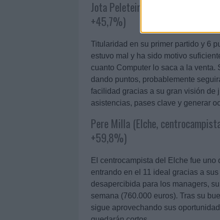
Jota Peleteiro (Alavés, centrocam
+45,7%)
Titularidad en su primer partido y 6 p
estuvo mal y ha sido motivo suficien
cuanto Computer lo saca a la venta. S
dando puntos, probablemente seguirá
facilidad gracias a su gran visión de
asistencias, pases clave y generar o
Pere Milla (Elche, centrocampista
+59,8%)
El centrocampista del Elche fue uno 
entrando en el 11 ideal gracias a su
desapercibida para los managers, sub
semana (760.000 euros). Tras su buen 
sigue aprovechando sus oportunidade
quedarán cortos.