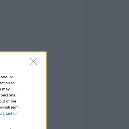
sonal or
ection to
ou may
 personal
out of the
 downstream
B’s List of