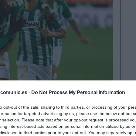
.comunio.es -
Do Not Process My Personal Information
n total en la última semana. Estos han sido los
to opt-out of the sale, sharing to third parties, or processing of your per
ero. Canales, la principal subida.
formation for targeted advertising by us, please use the below opt-out s
rocampista, 7.150.000, subida últimos 7 días:
r selection. Please note that after your opt-out request is processed y
eing interest-based ads based on personal information utilized by us or
disclosed to third parties prior to your opt-out. You may separately opt-