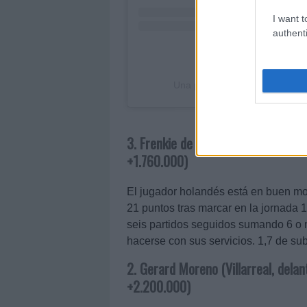
I want t
authenti
Una publicación compartida 
3. Frenkie de Jong (Barcelona, cen
+1.760.000)
El jugador holandés está en buen mo
21 puntos tras marcar en la jornada 17
seis partidos seguidos sumando 6 o 
hacerse con sus servicios. 1,7 de su
2. Gerard Moreno (Villarreal, delan
+2.200.000)