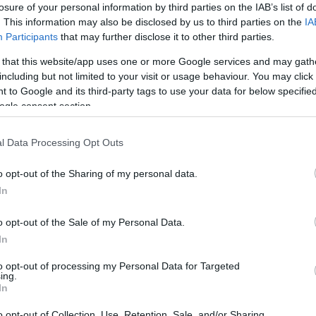
losure of your personal information by third parties on the IAB’s list of
arrilero en la banda izquierda y sus números están
. This information may also be disclosed by us to third parties on the
IA
 cuatro partidos ha repartido 4 asistencias y sumado
Participants
that may further disclose it to other third parties.
o fuerte por hacerse con sus servicios, de ahí su
 that this website/app uses one or more Google services and may gath
 7 días.
including but not limited to your visit or usage behaviour. You may click 
ro, 19.620.000, subida últimos 7 días:
 to Google and its third-party tags to use your data for below specifi
ogle consent section.
l Data Processing Opt Outs
u capacidad para marcar goles, asistir, realizar
iones. En sus últimos cuatro partidos lleva 4 goles y
o opt-out of the Sharing of my personal data.
 8,4% esta semana y roza otra vez los 20 millones.
In
ero acorde a sus valoraciones en
SofaScore
.
o opt-out of the Sale of my Personal Data.
In
to opt-out of processing my Personal Data for Targeted
ing.
In
o opt-out of Collection, Use, Retention, Sale, and/or Sharing