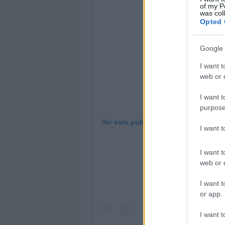
of my P
was col
Opted 
Google 
I want t
web or d
I want t
purpose
Ver esta publicación en Instagram
I want 
I want t
web or d
I want t
or app.
I want t