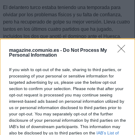
El delantero turco estaba teniendo una temporada para
olvidar por los problemas físicos y su falta de confianza,
pero ha recuperado de golpe su mejor versión. Lleva cuatro
tantos en los últimos cuatro partidos que ha jugado,
incluidos los dos que anotó el domingo ante el Huesca.
Si contamos las últimas tres jornadas, Unal es el mejor
magazine.comunio.es -
Do Not Process My
Personal Information
delantero del juego con 31 puntos. ¡Y sólo cuesta 1,7
millones! Una compra obligada si aparece en tu mercado
If you wish to opt-out of the sale, sharing to third parties, or
de fichajes o puedes arrebatárselo a un compañero de
processing of your personal or sensitive information for
comunidad con una oferta directa o pago de cláusula si
targeted advertising by us, please use the below opt-out
tienes el
Pro Player
.
section to confirm your selection. Please note that after your
Dakonam Djené
(Getafe, defensa, 1.890.000)
opt-out request is processed you may continue seeing
interest-based ads based on personal information utilized by
us or personal information disclosed to third parties prior to
El central ghanés volvió a ser uno de los futbolistas más
your opt-out. You may separately opt-out of the further
destacados del Getafe esta jornada, aportando una
disclosure of your personal information by third parties on the
asistencia de gol, 6 despejes y 6/7 duelos ganados en la
IAB’s list of downstream participants. This information may
victoria azulona en El Alcoraz. Consiguió 7 puntos Comunio
also be disclosed by us to third parties on the
IAB’s List of