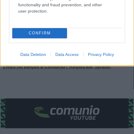
9 puntos Comunio que elevan su promedio por partido en la
functionality and fraud prevention, and other
temporada a 4,5.
user protection.
Pese a que no es titular indiscutible y su valor no es bajo
(4,2 millones), Torres puede ser un buen fichaje para la
recta final del campeonato por ser el especialista a balón
CONFIRM
parado de su equipo y lanzar penaltis. Tener medios con gol
puede marcar la diferencia en las últimas jornadas de tu
Data Deletion
Data Access
Privacy Policy
comunidad.
¿Aún no juegas a Comunio? Regístrate, ¡gratis!