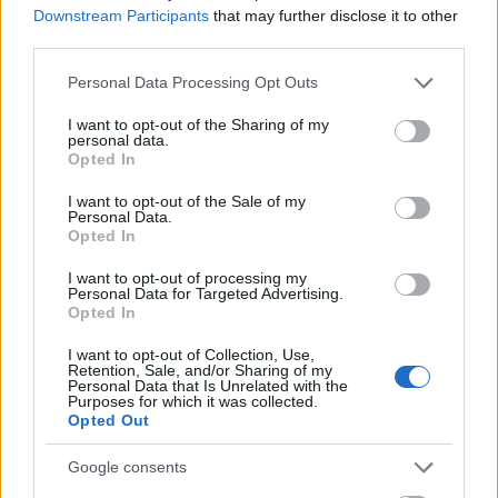
Downstream Participants
that may further disclose it to other
y lleva una media de 6,75 en los últimos 5 partidos, top 10
third parties.
en su posición.
Please note that this website/app uses one or more Google
Personal Data Processing Opt Outs
Un futbolista en buena forma en el que hay que invertir por
services and may gather and store information including but
su bajo precio (1,8 millones) y más aún cuando el Getafe se
not limited to your visit or usage behaviour. You may click to
I want to opt-out of the Sharing of my
personal data.
está jugando la permanencia y ha recuperado su fiabilidad
grant or deny consent to Google and its third-party tags to
Opted In
defensiva: tres porterías a cero en los últimos cinco
use your data for below specified purposes in below Google
partidos.
consent section.
I want to opt-out of the Sale of my
Personal Data.
Opted In
Cuatro jugadores rentables tras la jornada 32
I want to opt-out of processing my
Los partidos del sábado de la
Personal Data for Targeted Advertising.
jornada 32 nos dejaron buenas
Opted In
actuaciones de algunos futbolistas
I want to opt-out of Collection, Use,
con un valor de mercado bajo-
Retention, Sale, and/or Sharing of my
medio que pueden ser rentables
Personal Data that Is Unrelated with the
Purposes for which it was collected.
en las próximas semanas, como
Opted Out
Juan Cala o Lucas Boyé.
Google consents