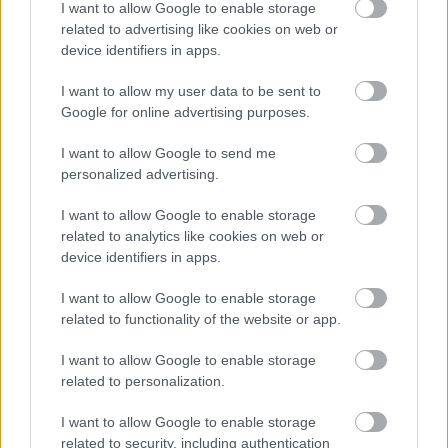
Jeison Murillo
(Celta, defensa, 2.460.000)
I want to allow Google to enable storage
related to advertising like cookies on web or
device identifiers in apps.
El defensor colombiano anotó su segundo gol de la
temporada en la victoria del Celta ante Osasuna, sumando
I want to allow my user data to be sent to
11 puntos Comunio. Fue su segunda mejor puntuación en el
Google for online advertising purposes.
juego en el presente curso, sólo superado por los 13 que
obtuvo en la jornada 25.
I want to allow Google to send me
personalized advertising.
Murillo es titular indiscutible para Coudet y seguirá siendo
parte de su once inicial en las próximas jornadas, lo que le
I want to allow Google to enable storage
convierte en una apuesta segura por los 2,4 millones de
related to analytics like cookies on web or
device identifiers in apps.
valor de mercado que tiene actualmente.
Roberto Torres
(Osasuna, centrocampista,
I want to allow Google to enable storage
related to functionality of the website or app.
4.220.000)
I want to allow Google to enable storage
El centrocampista no fue titular en la visita de su equipo a
related to personalization.
Vigo, pero salió tras el descanso y marcó gol de penalti,
I want to allow Google to enable storage
como ya hiciera en la jornada 31. Gracias a su tanto recibió
related to security, including authentication