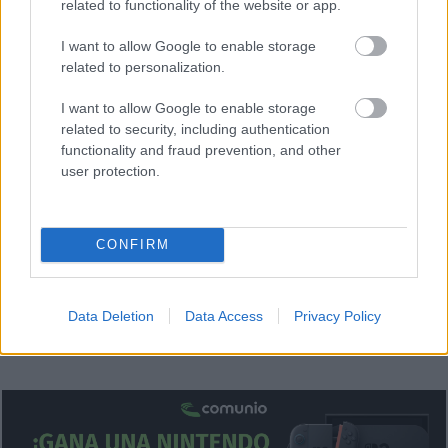
related to functionality of the website or app.
marcando (6 goles en total) en las que ha sumado un total
de 52 puntos. En apenas un mes ha subido su valor en casi
I want to allow Google to enable storage
5 millones, 2,4 de ellos en la última semana. ¡Su precio
related to personalization.
inicial en el momento que empezó la temporada (13 de
I want to allow Google to enable storage
agosto) era de 540.000 euros!
related to security, including authentication
¿Aún no juegas a Comunio? Regístrate, ¡gratis!
functionality and fraud prevention, and other
user protection.
CONFIRM
Data Deletion
Data Access
Privacy Policy