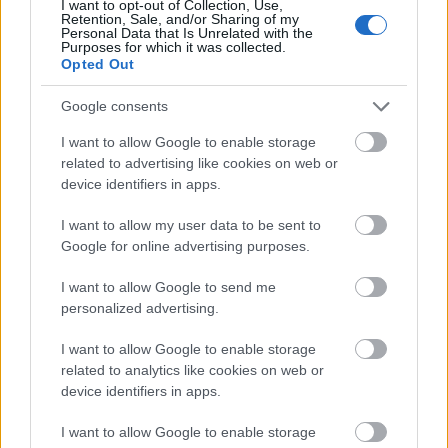
I want to opt-out of Collection, Use,
Retention, Sale, and/or Sharing of my
Personal Data that Is Unrelated with the
2. Álvaro García (Rayo, centrocampista, 10.370.000,
Purposes for which it was collected.
Opted Out
+1.680.000)
Google consents
El Rayo está siendo el equipo revelación gracias a
I want to allow Google to enable storage
jugadores como Álvaro García. El extremo es siempre una
related to advertising like cookies on web or
amenaza para las defensas rivales y lleva 5 goles y una
device identifiers in apps.
asistencia hasta el momento. Sólo Fekir y Muniain están por
delante del rayista en el ranking de centrocampistas en
I want to allow my user data to be sent to
Google for online advertising purposes.
Comunio. Su valor ha subido 1,6 millones en los últimos 7
días.
I want to allow Google to send me
1. Juanmi Jiménez (Betis, delantero, 9.820.000,
personalized advertising.
+2.400.000)
I want to allow Google to enable storage
related to analytics like cookies on web or
Cómo no podía ser de otra forma, el jugador de moda en
device identifiers in apps.
LaLiga es el más fichado en Comunio. Juanmi se está
I want to allow Google to enable storage
saliendo con el Betis y lleva cuatro jornadas consecutivas