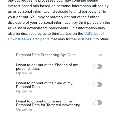
opt-out request is processed you may continue seeing
+1.300.000)
interest-based ads based on personal information utilized by
us or personal information disclosed to third parties prior to
El internacional español ha vuelto a los terrenos de juego
your opt-out. You may separately opt-out of the further
tras recuperarse de una lesión muscular y poco a poco va
disclosure of your personal information by third parties on the
IAB’s list of downstream participants. This information may
encontrando su mejor forma. En la jornada 17 anotó gol y
also be disclosed by us to third parties on the
IAB’s List of
sumó 12 puntos, motivos más que suficientes para que los
Downstream Participants
that may further disclose it to other
managers pujaran por él en los últimos días. 1,3 de
third parties.
ganancia esta semana.
Please note that this website/app uses one or more Google
Personal Data Processing Opt Outs
services and may gather and store information including but
Exclusiva: los cambios de posición de invierno
not limited to your visit or usage behaviour. You may click to
I want to opt-out of the Sharing of my
(21/22)
personal data.
grant or deny consent to Google and its third-party tags to
Opted In
Esta temporada no habrá partidos
use your data for below specified purposes in below Google
de LaLiga en Navidad,
consent section.
I want to opt-out of the Sale of my
concretamente del 23 al 30 de
Personal Data.
diciembre. Aprovechando este
Opted In
pequeño parón, en Comunio
I want to opt-out of processing my
revisaremos la posición de los
Personal Data for Targeted Advertising.
siguientes jugadores el próximo 23
Opted In
de diciembre.