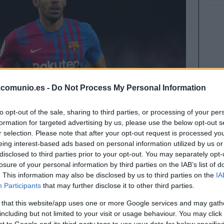
.comunio.es -
Do Not Process My Personal Information
to opt-out of the sale, sharing to third parties, or processing of your per
formation for targeted advertising by us, please use the below opt-out s
r selection. Please note that after your opt-out request is processed y
eing interest-based ads based on personal information utilized by us or
disclosed to third parties prior to your opt-out. You may separately opt-
losure of your personal information by third parties on the IAB’s list of
. This information may also be disclosed by us to third parties on the
IA
Participants
that may further disclose it to other third parties.
a en La Liga y también en Comunio. El gabonés
 that this website/app uses one or more Google services and may gath
e ganadores de valor de mercado en los últimos 7
including but not limited to your visit or usage behaviour. You may click 
 jugadores que más han subido de precio.