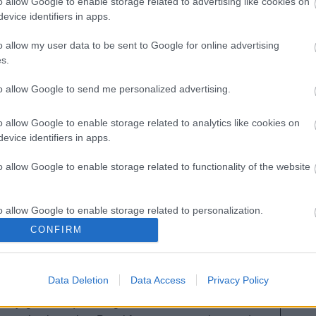
o allow Google to enable storage related to advertising like cookies on
n sus botas. Finalmente, el Barça ha decidido no
evice identifiers in apps.
a que jugará lo que resta de temporada.
o allow my user data to be sent to Google for online advertising
 dio 2 asistencias y sumó 17 puntos. Además, su
s.
cio es de 10,75 millones, tras aumentar 2,22
to allow Google to send me personalized advertising.
tera: ¡Gran relación calidad-precio!
o allow Google to enable storage related to analytics like cookies on
evice identifiers in apps.
e febrero en Comunio es uno de los jugadores con
 relación calidad-precio, pero no el único. Te
o allow Google to enable storage related to functionality of the website
tres consejos de compra para reforzar tu delantera.
o allow Google to enable storage related to personalization.
CONFIRM
o allow Google to enable storage related to security, including
cation functionality and fraud prevention, and other user protection.
celona, 17.080.000, +2.320.000)
Data Deletion
Data Access
Privacy Policy
los jugadores que han ganado más valor de