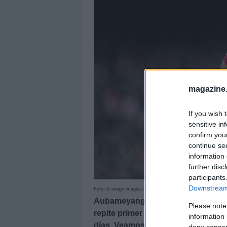
magazine
If you wish 
sensitive in
confirm you
continue se
information 
further disc
participants
Downstream 
Foto: © imago images / Pressinphoto
Aubameyang es el jugador de mod
Please note
repite primer puesto en la lista d
information 
días. Veamos cuáles son los cinco