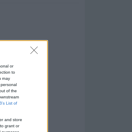
sonal or
ection to
ou may
 personal
out of the
 downstream
B’s List of
er and store
to grant or