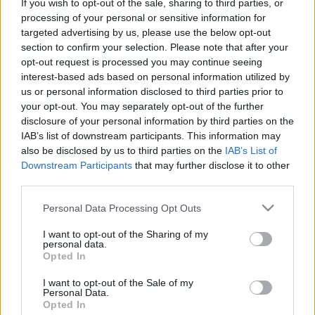
If you wish to opt-out of the sale, sharing to third parties, or
El Barcelona está en un gran momento de juego y
processing of your personal or sensitive information for
resultados y su mediocentro Sergio Busquets tiene mucho
targeted advertising by us, please use the below opt-out
que ver. El de Badía lleva tres asistencias en los últimos
section to confirm your selection. Please note that after your
cinco partidos, en los que ha sumado un total de 33 puntos.
opt-out request is processed you may continue seeing
Estas buenas actuaciones han provocado un aumento de la
interest-based ads based on personal information utilized by
demanda para hacerse con él y su valor ha subido 1,2
us or personal information disclosed to third parties prior to
your opt-out. You may separately opt-out of the further
millones en los últimos 7 días.
disclosure of your personal information by third parties on the
4. Gerard Moreno (Villarreal, delantero, 20.170.000,
IAB’s list of downstream participants. This information may
also be disclosed by us to third parties on the
IAB’s List of
subida 7 días: +1.290.000)
Downstream Participants
that may further disclose it to other
third parties.
El delantero del Villarreal es uno de los mejores jugadores
Please note that this website/app uses one or more Google
de esta temporada, en la que ha marcado 20 goles en 27
Personal Data Processing Opt Outs
services and may gather and store information including but
partidos, 10 de ellos en la segunda vuelta. Pese a que ya
not limited to your visit or usage behaviour. You may click to
I want to opt-out of the Sharing of my
está fichado en la mayoría de comunidades, sigue saliendo
personal data.
grant or deny consent to Google and its third-party tags to
Opted In
en algunas y las pujas recibidas esta semana han hecho
use your data for below specified purposes in below Google
que su valor supere los 20 millones, algo que no conseguía
consent section.
I want to opt-out of the Sale of my
desde el 13 de agosto de 2020.
Personal Data.
Opted In