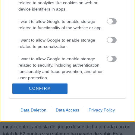
related to analytics like cookies on web or
2. Kieran Trippier (Atlético, defensa, 9.600.000,
device identifiers in apps.
subida 7 días: +1.660.000)
I want to allow Google to enable storage
related to functionality of the website or app.
El inglés es el mejor defensa en puntos por partido (6,36) y
I want to allow Google to enable storage
desde esta semana, también el más caro del juego con un
related to personalization.
valor de 9,6 millones de euros (1,6 de subida). El ex del
Tottenham Hotspurs es una auténtica mina de puntos en el
I want to allow Google to enable storage
juego por su fiabilidad en pases clave, entradas y jugar en
related to security, including authentication
el equipo menos goleado.
functionality and fraud prevention, and other
user protection.
1. Gonzalo Guedes (Valencia, centrocampista,
7.100.000, subida 7 días: +1.700.000)
CONFIRM
El portugués está en su mejor momento de los últimos años,
Data Deletion
Data Access
Privacy Policy
tal como muestran los 2 goles y 4 asistencias que ha
conseguido desde la jornada 26 del campeonato. Es el
mejor centrocampista del juego desde dicha jornada con un
total de 62 puntos y su valor no ha parado de subir. Esta