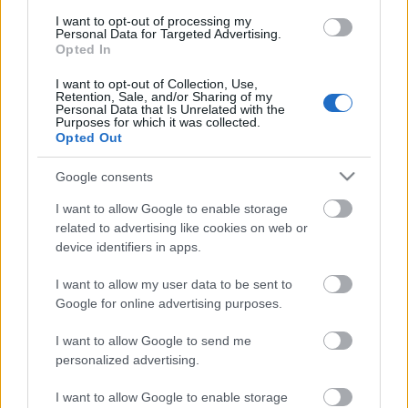
3. Rafa Mir (Huesca, delantero, 7.530.000, subida 7
I want to opt-out of processing my
días: +1.550.000)
Personal Data for Targeted Advertising.
Opted In
La continuidad del Huesca en Primera dependerá del
I want to opt-out of Collection, Use,
Retention, Sale, and/or Sharing of my
acierto goleador de Rafa Mir y los managers así lo hacen
Personal Data that Is Unrelated with the
saber con sus pujas para conseguir al delantero. Ha sido
Purposes for which it was collected.
Opted Out
uno de los jugadores más comprados de la semana y su
valor sigue al alza, alcanzando ya los 7,5 millones (1,5 de
Google consents
subida).
I want to allow Google to enable storage
related to advertising like cookies on web or
Cuatro jugadores rentables tras la jornada 32
device identifiers in apps.
Los partidos del sábado de la
jornada 32 nos dejaron buenas
I want to allow my user data to be sent to
actuaciones de algunos futbolistas
Google for online advertising purposes.
con un valor de mercado bajo-
medio que pueden ser rentables
I want to allow Google to send me
en las próximas semanas, como
personalized advertising.
Juan Cala o Lucas Boyé.
I want to allow Google to enable storage