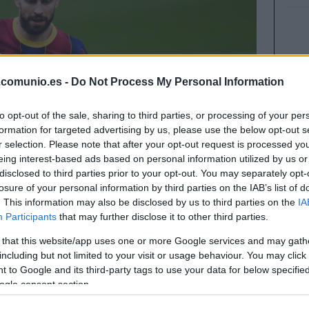
.comunio.es -
Do Not Process My Personal Information
to opt-out of the sale, sharing to third parties, or processing of your per
formation for targeted advertising by us, please use the below opt-out s
r selection. Please note that after your opt-out request is processed y
eing interest-based ads based on personal information utilized by us or
disclosed to third parties prior to your opt-out. You may separately opt-
losure of your personal information by third parties on the IAB’s list of
. This information may also be disclosed by us to third parties on the
IA
Participants
that may further disclose it to other third parties.
 that this website/app uses one or more Google services and may gath
including but not limited to your visit or usage behaviour. You may click 
 to Google and its third-party tags to use your data for below specifi
 cerca de los 1.300 millones de euros. Estos han
ogle consent section.
de mercado entre el 22 y 28 de febrero, con Piqué