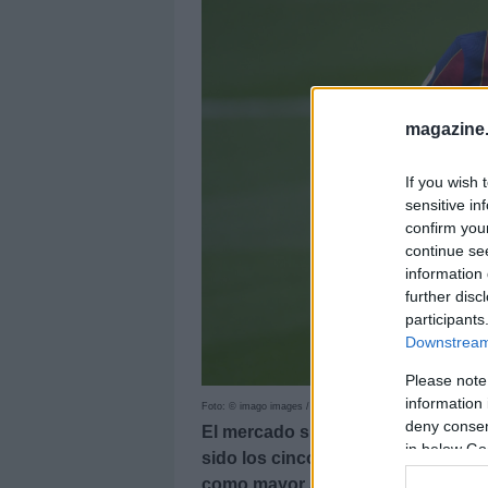
magazine
If you wish 
sensitive in
confirm you
continue se
information 
further disc
participants
Downstream 
Please note
information 
Foto: © imago images / Pressinphoto
deny consent
El mercado sigue al alza y se sitúa
in below Go
sido los cinco ganadores de valor 
como mayor subida.