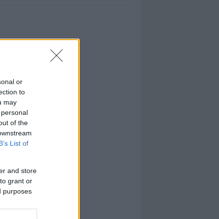
sonal or
ection to
ou may
 personal
out of the
 downstream
B’s List of
er and store
to grant or
ed purposes