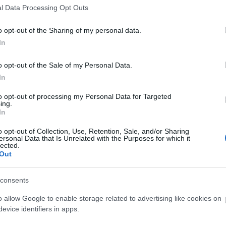
l Data Processing Opt Outs
, 16.680.000, subida 7 días: +1.060.000)
o opt-out of the Sharing of my personal data.
adas seguidas sin marcar, pero este no ha sido un
In
igan pujando para hacerse con él. 1 millón de
o opt-out of the Sale of my Personal Data.
itúan como segundo jugador más caro del juego
In
elantero, 3.940.000, subida 7 días: +1.290.000)
to opt-out of processing my Personal Data for Targeted
ing.
In
a esta semana y eso provocó que muchos managers
o opt-out of Collection, Use, Retention, Sale, and/or Sharing
as, como Francisco Trincao. 1,2 de subida en los
ersonal Data that Is Unrelated with the Purposes for which it
có en las jornadas 22 y 23, fue titular contra el Elche
lected.
Out
a jornada 25. Estos dos últimos partidos pueden
or.
consents
elantero, 11.250.000, subida 7 días: +1.560.000)
o allow Google to enable storage related to advertising like cookies on
evice identifiers in apps.
cha y lleva 8 goles en los últimos 5 partidos (71
cer jugador que más ha aumentado su cotización con