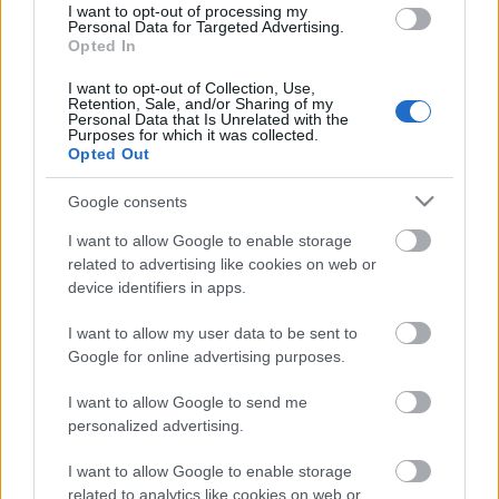
I want to opt-out of processing my
subida últimos 7 días: +920.000)
Personal Data for Targeted Advertising.
Opted In
El delantero rojiblanco lleva sin marcar gol desde la jornada
I want to opt-out of Collection, Use,
25 y acumula 14 puntos en los últimos cuatro partidos, cifras
Retention, Sale, and/or Sharing of my
Personal Data that Is Unrelated with the
bajas para un jugador de 8-9 millones de valor. Pese a ello,
Purposes for which it was collected.
esta semana hubo demanda para hacerse con sus servicios
Opted Out
y su valor subió 920.000 euros.
Google consents
Jugadores rentables tras la jornada 29 (I)
I want to allow Google to enable storage
related to advertising like cookies on web or
Los partidos del viernes y sábado
device identifiers in apps.
de la jornada 29 nos dejaron
varios jugadores que pueden ser
I want to allow my user data to be sent to
rentables en las próximas
Google for online advertising purposes.
jornadas.
I want to allow Google to send me
personalized advertising.
2º. Toni Kroos (Real Madrid, centrocampista,
I want to allow Google to enable storage
related to analytics like cookies on web or