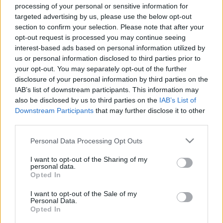
processing of your personal or sensitive information for
La joven perla del Barça debutó con la Selección Española
targeted advertising by us, please use the below opt-out
en los primeros partidos de clasificación para Qatar 2022,
section to confirm your selection. Please note that after your
siendo titular en dos encuentros. Muchos managers han
opt-out request is processed you may continue seeing
pujado para hacerse con el canario en las últimas semanas
interest-based ads based on personal information utilized by
y del 29 de marzo al 4 de abril ha subido 870.000 euros su
us or personal information disclosed to third parties prior to
valor, situándose en 9,6 millones, su precio más alto desde
your opt-out. You may separately opt-out of the further
que está activo en el juego.
disclosure of your personal information by third parties on the
IAB’s list of downstream participants. This information may
4º. Nabil Fekir (Betis, centrocampista, 8.990.000,
also be disclosed by us to third parties on the
IAB’s List of
subida últimos 7 días: +880.000)
Downstream Participants
that may further disclose it to other
third parties.
El jugador más en forma del Betis (40 puntos en los últimos
Please note that this website/app uses one or more Google
Personal Data Processing Opt Outs
services and may gather and store information including but
cinco partidos) volvió a incrementar su precio esta semana
not limited to your visit or usage behaviour. You may click to
I want to opt-out of the Sharing of my
un 109%, situándose cerca de los 9 millones. Desde
personal data.
grant or deny consent to Google and its third-party tags to
octubre del año pasado no tenía un valor tan alto. Si sigue
Opted In
use your data for below specified purposes in below Google
mostrando el mismo nivel, a buen seguro que seguirá
consent section.
I want to opt-out of the Sale of my
subiendo su cotización.
Personal Data.
Opted In
3º. Raúl García (Athletic, delantero, 9.790.000,