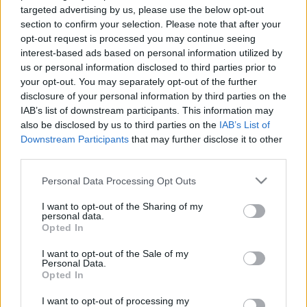
Iago Aspas (Celta, delantero, 18.490.000, aumento
targeted advertising by us, please use the below opt-out
section to confirm your selection. Please note that after your
en los últimos 7 días: +10,4%)
opt-out request is processed you may continue seeing
interest-based ads based on personal information utilized by
El de Moaña fue el MVP de la jornada 2 con 18 puntos y su
us or personal information disclosed to third parties prior to
gran partido ha hecho aumentar la confianza de los
your opt-out. You may separately opt-out of the further
mánagers tras su pírrico 2 en la jornada inaugural. 1.7 de
disclosure of your personal information by third parties on the
IAB’s list of downstream participants. This information may
subida en la última semana para situarse como tercer
also be disclosed by us to third parties on the
IAB’s List of
jugador más caro tras Messi y Benzema. Probablemente se
Downstream Participants
that may further disclose it to other
mantenga entre los 15-20 millones toda la temporada si
third parties.
mantiene un gran nivel en puntuaciones.
Please note that this website/app uses one or more Google
Personal Data Processing Opt Outs
Claudio Bravo (Betis, portero, 5.040.000, aumento en
services and may gather and store information including but
los últimos 7 días: +44,9%)
not limited to your visit or usage behaviour. You may click to
I want to opt-out of the Sharing of my
personal data.
grant or deny consent to Google and its third-party tags to
Opted In
use your data for below specified purposes in below Google
No se esperaba mucho del veterano chileno en su regreso a
consent section.
I want to opt-out of the Sale of my
la Liga y más con los rumores que vinculaban a otros
Personal Data.
porteros con el Betis (Rui Silva, Pacheco…), pero tras dos
Opted In
jornadas disputadas, titular, dos porterías a cero y 14
I want to opt-out of processing my