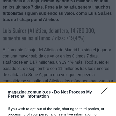
tendencia a la baja, disminuyendo 63 millones en total
en los últimos 7 días. Pese a la bajada general, muchos
futbolistas siguen subiendo su valor, como Luis Suárez
tras su fichaje por el Atlético.
Luis Suárez (Atlético, delantero, 14.780.000,
aumento en los últimos 7 días: +19,4%)
El flamente fichaje del Atlético de Madrid ha sido el jugador
con una mayor subida de valor en los últimos 7 días,
situándose en 14,7 millones, un 19,4% más. Tocó suelo el
pasado 21 de septiembre con 11 millones tras los rumores
de salida a la Serie A, pero una vez que empezó a
consolidarse su salida al Atlético, los mánagers han vuelto a
pujar por él.
magazine.comunio.es -
Do Not Process My
Personal Information
Lo normal es que siga subiendo de valor en los próximos
días y semanas, hay pocos delanteros en LaLiga del nivel
If you wish to opt-out of the sale, sharing to third parties, or
del charrúa y que aseguren muchos puntos.
processing of your personal or sensitive information for