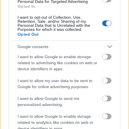
puntos. Bravo es el mejor portero y el quinto más caro.
Personal Data for Targeted Advertising.
Opted In
¿Seguirá con su buena racha y subiendo de valor?
I want to opt-out of Collection, Use,
Retention, Sale, and/or Sharing of my
Tutorial: Valores de mercado
Personal Data that Is Unrelated with the
Purposes for which it was collected.
Los valores de mercado son una
Opted Out
parte esencial de Comunio . ¿Por
qué sube o baja un jugador?
Google consents
¿Cómo se calcula? Os dejamos un
pequeño tutorial en el que se
I want to allow Google to enable storage
explican de forma breve y sencilla
related to advertising like cookies on web or
en qué se basan los populares
device identifiers in apps.
valores de mercado de Comunio.
I want to allow my user data to be sent to
Google for online advertising purposes.
Emre Mor (Celta, centrocampista, 3.660.000,
I want to allow Google to send me
aumento en los últimos 7 días: +55,1%)
personalized advertising.
El turco ha pasado de estar en la rampa de salida a ser
I want to allow Google to enable storage
titular para Óscar en el Celta y rindiendo a buen nivel. Es el
related to analytics like cookies on web or
device identifiers in apps.