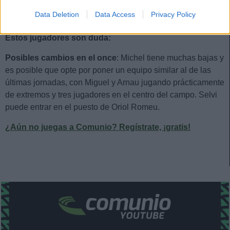
Martín, Portu, Francés, Artero, Asprilla, Abel Ruiz,
Data Deletion
Data Access
Privacy Policy
Tsygankov, Solís.
Estos jugadores son duda:
Posibles cambios en el once
: Michel tiene muchas bajas y
es posible que opte por poner un equipo similar al de las
últimas jornadas, con Miguel y Arnau jugando prácticamente
de extremos y tres jugadores en el centro del campo. Selvi
puede entrar en el puesto de Oriol Romeu.
¿Aún no juegas a Comunio? Regístrate, ¡gratis!