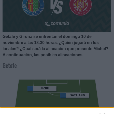
Getafe y Girona se enfrentan el domingo 10 de
noviembre a las 18:30
horas. ¿Quién jugará en los
locales? ¿Cuál será la alineación que presente Michel?
A continuación, las posibles alineaciones.
Getafe
UCHE
SATRIANO
MARIO MARTÍN