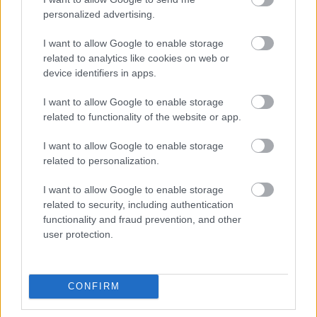
AUBAMEYANG
personalized advertising.
YERAMAY
I want to allow Google to enable storage
related to analytics like cookies on web or
LUISMI
device identifiers in apps.
I want to allow Google to enable storage
AMATUCCI
SORIANO
related to functionality of the website or app.
I want to allow Google to enable storage
ALTIMIRA
QUAGLIATA
related to personalization.
I want to allow Google to enable storage
XIMO
LOUREIRO
related to security, including authentication
NOUBI
functionality and fraud prevention, and other
user protection.
LEO ROMÁN
CONFIRM
Estos jugadores son baja:
Danjuma, Misehouy, Iván