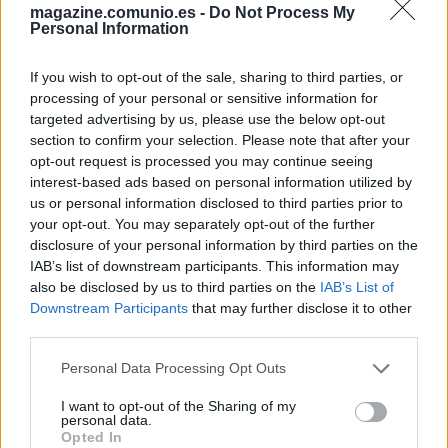
magazine.comunio.es -
Do Not Process My
Personal Information
TERRATS
DJENÉ
If you wish to opt-out of the sale, sharing to third parties, or
processing of your personal or sensitive information for
KIKO FEMENIA
DAVINCHI
targeted advertising by us, please use the below opt-out
section to confirm your selection. Please note that after your
opt-out request is processed you may continue seeing
BOSELLI
ABQAR
interest-based ads based on personal information utilized by
ROMERO
us or personal information disclosed to third parties prior to
your opt-out. You may separately opt-out of the further
disclosure of your personal information by third parties on the
DAVID SORIA
IAB’s list of downstream participants. This information may
also be disclosed by us to third parties on the
IAB’s List of
Downstream Participants
that may further disclose it to other
Estos jugadores son baja
: Berrocal (sanción), Borja
third parties.
Mayoral.
Please note that this website/app uses one or more Google
Personal Data Processing Opt Outs
services and may gather and store information including but
Estos jugadores son duda
: Djené, Peter.
not limited to your visit or usage behaviour. You may click to
I want to opt-out of the Sharing of my
personal data.
grant or deny consent to Google and its third-party tags to
Posibles cambios en el once
: Aberdin o Duarte
Opted In
use your data for below specified purposes in below Google