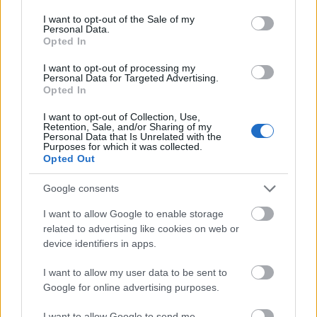
acompañarán a Alderete en el centro de la defensa si Djené
consent section.
I want to opt-out of the Sale of my
no está recuperado de sus molestias. Juan Iglesias o Nyom,
Personal Data.
duda en el lateral derecho. Yildirim está recuperado y podría
Opted In
ser titular, siendo Álvaro Rodríguez la alternativa.
I want to opt-out of processing my
Personal Data for Targeted Advertising.
Opted In
Comunio: novedades en el sistema de puntuación
para 24/25
I want to opt-out of Collection, Use,
Retention, Sale, and/or Sharing of my
En este artículo podéis encontrar
Personal Data that Is Unrelated with the
un análisis sobre el sistema de
Purposes for which it was collected.
puntuación de Comunio para
Opted Out
2024/25
Google consents
I want to allow Google to enable storage
related to advertising like cookies on web or
device identifiers in apps.
Girona
I want to allow my user data to be sent to
Google for online advertising purposes.
I want to allow Google to send me