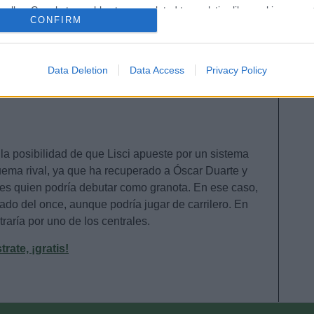
o allow Google to enable storage related to analytics like cookies on
CONFIRM
evice identifiers in apps.
 – Son (Pubill, De Frutos), Sergio Postigo (Martín
o allow Google to enable storage related to functionality of the website
 – Bardhi, Melero, Pepelu – Soldado, Roger.
Data Deletion
Data Access
Privacy Policy
 (sanción), Campaña (sanción), Mustafi (lesión
o allow Google to enable storage related to personalization.
o allow Google to enable storage related to security, including
cation functionality and fraud prevention, and other user protection.
 la posibilidad de que Lisci apueste por un sistema
quema rival, ya que ha recuperado a Óscar Duarte y
res quien podría debutar como granota. En ese caso,
ado del once, aunque podría jugar de carrilero. En
raría por uno de los centrales.
ate, ¡gratis!