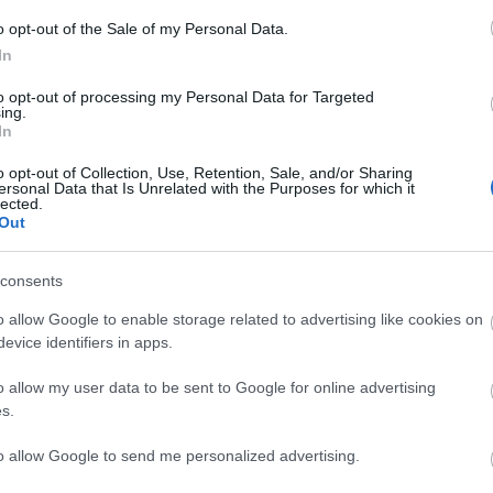
o opt-out of the Sale of my Personal Data.
dilla).
In
to opt-out of processing my Personal Data for Targeted
ing.
s sobre quien acompañará a Enes Unal en la
In
ral y Óscar las posibilidades. Si Damián, Olivera y
o opt-out of Collection, Use, Retention, Sale, and/or Sharing
gar con Uruguay, Iglesias, Jonathan Silva y
ersonal Data that Is Unrelated with the Purposes for which it
lected.
an ser titulares.
Out
LaLiga tras 22 jornadas
consents
s de SofaScore se basan única y exclusivamente en
o allow Google to enable storage related to advertising like cookies on
icas. Repasamos los líderes de LaLiga en apartados
evice identifiers in apps.
cos como tiros, pases clave, regates o entradas tras
das disputadas.
o allow my user data to be sent to Google for online advertising
s.
to allow Google to send me personalized advertising.