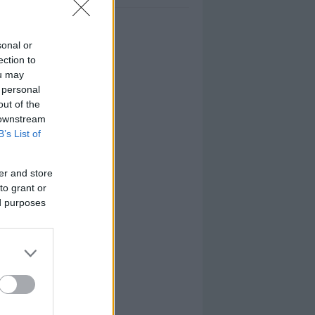
sonal or
ection to
ou may
 personal
out of the
 downstream
B’s List of
er and store
to grant or
ed purposes