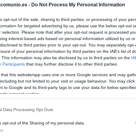
.comunio.es -
Do Not Process My Personal Information
to opt-out of the sale, sharing to third parties, or processing of your per
formation for targeted advertising by us, please use the below opt-out s
r selection. Please note that after your opt-out request is processed y
eing interest-based ads based on personal information utilized by us or
disclosed to third parties prior to your opt-out. You may separately opt-
losure of your personal information by third parties on the IAB’s list of
. This information may also be disclosed by us to third parties on the
IA
Participants
that may further disclose it to other third parties.
 that this website/app uses one or more Google services and may gath
de febrero a las 21:00 horas. ¿Quién jugará en los
including but not limited to your visit or usage behaviour. You may click 
ue presente Lisci? A continuación, las posibles
 to Google and its third-party tags to use your data for below specifi
ogle consent section.
l Data Processing Opt Outs
amián Suárez (Juan Iglesias), Djené, Mitrovic, Jorge
o opt-out of the Sharing of my personal data.
ksimovic, Arambarri (Florentino Luis, Villar), Aleñá
In
.