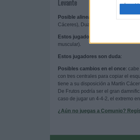
Levante
I want t
web or d
Posible alineación
: Aitor Fernández
I want t
Cáceres), Duarte, Rubén Vezo, Clerc
or app.
Estos jugadores son baja
: Morales
I want t
muscular).
Estos jugadores son duda
:
I want t
authenti
Posibles cambios en el once
: cabe
con tres centrales para copiar el es
tiene a su disposición a Martín Cáce
De Frutos podría ser el gran damnific
caso de jugar un 4-4-2, el extremo ent
¿Aún no juegas a Comunio? Regístr