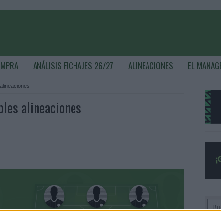
OMPRA
ANÁLISIS FICHAJES 26/27
ALINEACIONES
EL MANAG
 alineaciones
bles alineaciones