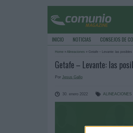
INICIO
NOTICIAS
CONSEJOS DE C
Home
»
Alineaciones
»
Getafe – Levante: las posibles
Getafe – Levante: las posi
Por
Jesus Gallo
30. enero 2022
ALINEACIONES