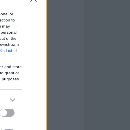
sonal or
ection to
ou may
 personal
out of the
 downstream
B’s List of
er and store
to grant or
ed purposes