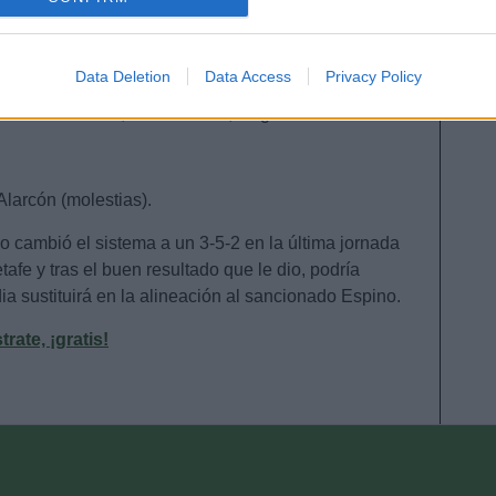
evice identifiers in apps.
o allow Google to enable storage related to functionality of the website
Data Deletion
Data Access
Privacy Policy
o, Luis Hernández, Fali, Chust, Arzamendia –
– Choco Lozano, Lucas Pérez, Negredo.
o allow Google to enable storage related to personalization.
o allow Google to enable storage related to security, including
Alarcón (molestias).
cation functionality and fraud prevention, and other user protection.
io cambió el sistema a un 3-5-2 en la última jornada
afe y tras el buen resultado que le dio, podría
ia sustituirá en la alineación al sancionado Espino.
ate, ¡gratis!