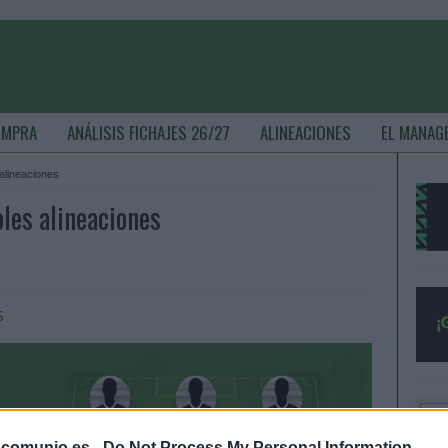
OMPRA
ANÁLISIS FICHAJES 26/27
ALINEACIONES
EL MANAG
alineaciones
les alineaciones
S
.comunio.es -
Do Not Process My Personal Information