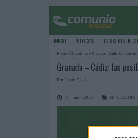
INICIO
NOTICIAS
CONSEJOS DE C
Home
»
Alineaciones
»
Granada – Cádiz: las posibles 
Granada – Cádiz: las posib
Por
Jesus Gallo
21. febrero 2022
ALINEACIONE
magazine