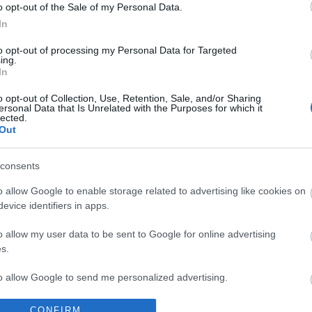
o opt-out of the Sale of my Personal Data.
lesión muscular), Gonalons (lesión muscular),
In
to opt-out of processing my Personal Data for Targeted
ing.
In
 Torrente volvería al once tras ser suplente en la
ustituirá al lesionado Gonalons en el centro del
o opt-out of Collection, Use, Retention, Sale, and/or Sharing
ersonal Data that Is Unrelated with the Purposes for which it
n el entrenamiento del jueves con una defensa de
lected.
Out
ma que empleará el rival. En dicho once, Duarte
s en la delantera acompañando a Luis Suárez.
consents
e la jornada 25 Comunio
o allow Google to enable storage related to advertising like cookies on
evice identifiers in apps.
 4 millones de valor de mercado y 10 o más puntos
nada. Estos cinco futbolistas fueron algunos de los
o allow my user data to be sent to Google for online advertising
triunfadores de la jornada 25 de Comunio y podrían
s.
arse en los próximos días.
to allow Google to send me personalized advertising.
o allow Google to enable storage related to analytics like cookies on
CONFIRM