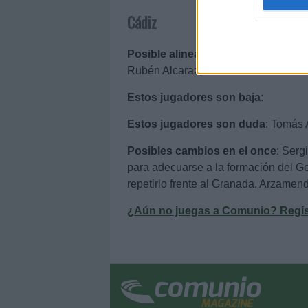
web or d
Cádiz
I want t
Posible alineación
: Ledesma – Akap
or app.
Rubén Alcaraz, Fede San Emeterio 
I want t
Estos jugadores son baja
:
I want t
Estos jugadores son duda
: Tomás 
authenti
Posibles cambios en el once
: Serg
para adecuarse a la formación del Get
repetirlo frente al Granada. Arzamend
¿Aún no juegas a Comunio? Regístr