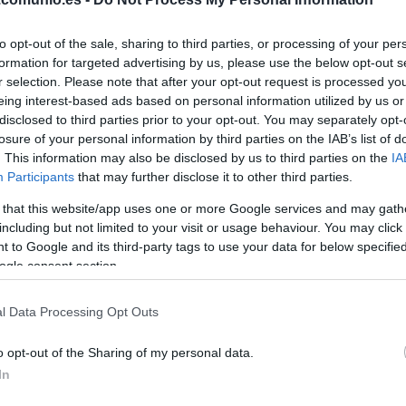
to opt-out of the sale, sharing to third parties, or processing of your per
formation for targeted advertising by us, please use the below opt-out s
r selection. Please note that after your opt-out request is processed y
eing interest-based ads based on personal information utilized by us or
disclosed to third parties prior to your opt-out. You may separately opt-
losure of your personal information by third parties on the IAB’s list of
. This information may also be disclosed by us to third parties on the
IA
Participants
that may further disclose it to other third parties.
 that this website/app uses one or more Google services and may gath
including but not limited to your visit or usage behaviour. You may click 
nes 28 de febrero a las 21:00 horas. ¿Quién
 to Google and its third-party tags to use your data for below specifi
la alineación que presente Sergio González? A
ogle consent section.
iones del Granada-Cádiz.
l Data Processing Opt Outs
o opt-out of the Sharing of my personal data.
ini, Raúl Torrente, Duarte, Germán Sánchez, Neva –
In
Suárez, Arezo (Darwin Machís, Uzuni).