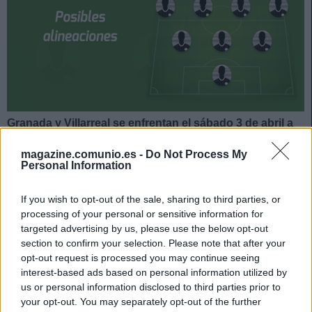
Granada y Villarreal se enfrentan el sábado 3 de abril a
las 14:00 horas. ¿Quién jugará en los locales? ¿Con qué
magazine.comunio.es -
Do Not Process My
alineación saldrán los de Emery? A continuación, las
Personal Information
posibles alineaciones del Granada-Villarreal.
Granada
If you wish to opt-out of the sale, sharing to third parties, or
processing of your personal or sensitive information for
targeted advertising by us, please use the below opt-out
Posible alineación
: Rui Silva – Víctor Díaz, Domingos
section to confirm your selection. Please note that after your
Duarte, Germán Sánchez, Quini – Quina, Gonalons
opt-out request is processed you may continue seeing
(Montoro), Yangel Herrera, Kenedy, Antonio Puertas –
interest-based ads based on personal information utilized by
Soldado.
us or personal information disclosed to third parties prior to
your opt-out. You may separately opt-out of the further
Estos jugadores son baja
: Neyder Lozano, Carlos Neva