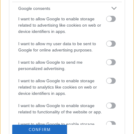
Villarreal
Google consents
I want to allow Google to enable storage
Posible alineación
: Asenjo – Mario Gaspar, Albiol, Funes
related to advertising like cookies on web or
Mori (Pau Torres), Alfonso Pedraza – Capoue, Trigueros,
device identifiers in apps.
Parejo, Moi Gómez (Chukwueze) – Bacca (Gerard Moreno),
Paco Alcácer.
I want to allow my user data to be sent to
Google for online advertising purposes.
Estos jugadores son baja
: Coquelin (esguince de tobillo),
Iborra (lesión de rodilla), Foyth (sancionado), Estupiñán
I want to allow Google to send me
(molestias musculares).
personalized advertising.
Estos jugadores son duda
:
I want to allow Google to enable storage
related to analytics like cookies on web or
Posibles cambios en la alineación
: Pau Torres y Gerard
device identifiers in apps.
están disponibles, pero Emery podría reservarles pensando
en el encuentro de cuartos de final de la Europa League
I want to allow Google to enable storage
related to functionality of the website or app.
ante el Dinamo de Zagreb. En ese caso, Funes Mori y
Bacca entrarían en el once. Moi puede ser titular en lugar de
I want to allow Google to enable storage
Chukwueze, quien ha jugado con la selección nigeriana en
CONFIRM
related to personalization.
el parón internacional.