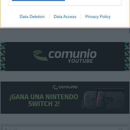
I want to allow Google to enable storage
¿Aún no juegas a Comunio? Regístrate, ¡gratis!
related to security, including authentication
Data Deletion
Data Access
Privacy Policy
functionality and fraud prevention, and other
user protection.