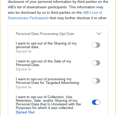
disclosure of your personal information by third parties on the
(lesión muscular), Luis Suárez (lesión muscular), Luis Milla
IAB’s list of downstream participants. This information may
(lesión muscular), Foulquier (lesión muscular).
also be disclosed by us to third parties on the
IAB’s List of
Downstream Participants
that may further disclose it to other
Estos jugadores son duda
:
third parties.
Posibles cambios en la alineación
: Diego Martínez podría
Please note that this website/app uses one or more Google
Personal Data Processing Opt Outs
introducir alguna rotación pensando en la eliminatoria de
services and may gather and store information including but
not limited to your visit or usage behaviour. You may click to
I want to opt-out of the Sharing of my
Europa League.
personal data.
grant or deny consent to Google and its third-party tags to
Opted In
use your data for below specified purposes in below Google
Actualidad Comunio: alarma en el Madrid
consent section.
I want to opt-out of the Sale of my
Personal Data.
Alarma en el Real Madrid. Toni
Opted In
Kroos tuvo que abandonar la
concentración de la Selección
I want to opt-out of processing my
Alemana por molestias en los
Personal Data for Targeted Advertising.
Opted In
aductores, mientras que Fede
Valverde padece una dolencia
I want to opt-out of Collection, Use,
muscular. Repasamos las noticias
Retention, Sale, and/or Sharing of my
sobre lesionados del 24 de marzo.
Personal Data that Is Unrelated with the
Purposes for which it was collected.
Opted Out