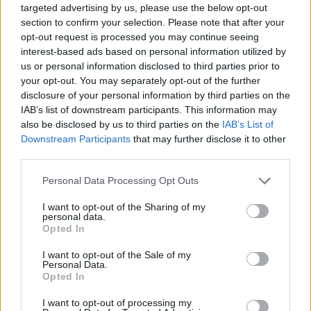
recuperación. En cuanto se ponga en forma, debería ser un
targeted advertising by us, please use the below opt-out
fijo en la alineación y un jugador, a priori, recomendable en
section to confirm your selection. Please note that after your
opt-out request is processed you may continue seeing
Comunio a medio plazo. Su precio inicial es de 1 millón de
interest-based ads based on personal information utilized by
euros.
us or personal information disclosed to third parties prior to
your opt-out. You may separately opt-out of the further
Recomendable: 3/5
disclosure of your personal information by third parties on the
IAB’s list of downstream participants. This information may
Tajon Buchanan llega al Villarreal. ¿Recomendable?
also be disclosed by us to third parties on the
IAB’s List of
Downstream Participants
that may further disclose it to other
El Villarreal ha incorporado al
third parties.
internacional canadiense Tajon
Buchanan, cedido por el Inter.
Please note that this website/app uses one or more Google
Personal Data Processing Opt Outs
¿Qué podemos esperar del nuevo
services and may gather and store information including but
jugador amarillo en Comunio?
not limited to your visit or usage behaviour. You may click to
I want to opt-out of the Sharing of my
personal data.
grant or deny consent to Google and its third-party tags to
Opted In
use your data for below specified purposes in below Google
consent section.
I want to opt-out of the Sale of my
Adam Aznou (Defensa, 500.000)
Personal Data.
Opted In
La más que posible salida de Lucas Rosa al Ajax ha hecho
I want to opt-out of processing my