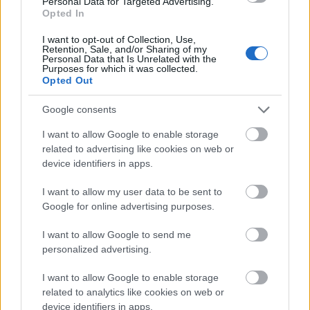
Personal Data for Targeted Advertising.
que el Real Valladolid se cubra las espaldas con el fichaje
Opted In
del hispano-marroquí Adam Aznou, cedido por el Bayern. El
joven de 18 años, formado en la cantera del Barcelona,
I want to opt-out of Collection, Use,
Retention, Sale, and/or Sharing of my
fichó por el conjunto bávaro en verano de 2022 y debutó
Personal Data that Is Unrelated with the
Purposes for which it was collected.
con el primer equipo en 2024.
Opted Out
Aznou ha participado este curso en dos partidos con el
Google consents
Bayern, quien ha visto con buenos ojos su cesión en el
Valladolid para que coja minutos y experiencia en una liga
I want to allow Google to enable storage
related to advertising like cookies on web or
tan exigente como la española.
device identifiers in apps.
En principio, Aznou será el lateral izquierdo titular del
I want to allow my user data to be sent to
conjunto blanquivioleta si sale finalmente Lucas Rosa, ya
Google for online advertising purposes.
que no hay en la plantilla otro jugador que pueda actuar en
esa posición. Su valor de mercado en Comunio es de
I want to allow Google to send me
500.000 euros, así que no pierdes nada si decides
personalized advertising.
arriesgarte con su fichaje.
I want to allow Google to enable storage
Recomendable: 2,5/5
related to analytics like cookies on web or
device identifiers in apps.