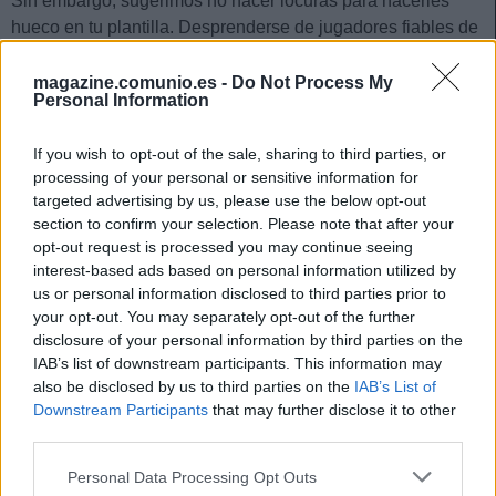
Sin embargo, sugerimos no hacer locuras para hacerles
hueco en tu plantilla. Desprenderse de jugadores fiables de
otros clubes con vistas a firmar a futbolistas de Levante o
Mallorca puede ser un arma de doble filo.
magazine.comunio.es -
Do Not Process My
Personal Information
El Villarreal en Comunio: ¿A quién comprar, a quién
If you wish to opt-out of the sale, sharing to third parties, or
vender?
processing of your personal or sensitive information for
El Villarreal está viviendo una
targeted advertising by us, please use the below opt-out
temporada irregular en LaLiga y
section to confirm your selection. Please note that after your
tras 21 jornadas disputadas está
opt-out request is processed you may continue seeing
en el octavo puesto a 4 puntos de
interest-based ads based on personal information utilized by
la zona Champions. Sin embargo,
us or personal information disclosed to third parties prior to
los 'groguet' son uno de los
your opt-out. You may separately opt-out of the further
equipos que más puntos consigue
disclosure of your personal information by third parties on the
en Comunio por los goles
IAB’s list of downstream participants. This information may
anotados. Analizamos sus
also be disclosed by us to third parties on the
IAB’s List of
jugadores por orden de
Downstream Participants
that may further disclose it to other
importancia de compra.
third parties.
Please note that this website/app uses one or more Google
Personal Data Processing Opt Outs
services and may gather and store information including but