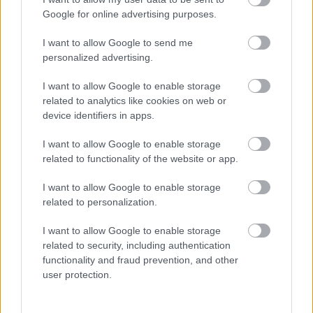
estadísticas
» de comstats.es para ver qué futbolistas están
Google for online advertising purposes.
en forma.
I want to allow Google to send me
personalized advertising.
Pedri, Sabaly y Yuri están de vuelta, ¿compras
obligadas en Comunio?
I want to allow Google to enable storage
related to analytics like cookies on web or
Sabaly, Yuri y Pedri volvieron a
device identifiers in apps.
jugar con sus clubes tras varios
meses de baja. ¿Recomendables
I want to allow Google to enable storage
en Comunio para lo que resta de
related to functionality of the website or app.
temporada?
I want to allow Google to enable storage
related to personalization.
¡Vuelven las competiciones europeas!
I want to allow Google to enable storage
related to security, including authentication
functionality and fraud prevention, and other
Además de los cuartos (1-3 febrero) e ida de las semifinales
user protection.
de Copa del Rey (9 febrero), en febrero volverán las
competiciones europeas en las que siguen vivos los siete