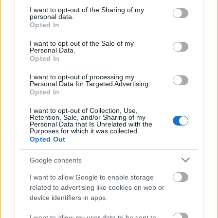
Atento al mercado invernal
not limited to your visit or usage behaviour. You may click to
I want to opt-out of the Sharing of my
personal data.
grant or deny consent to Google and its third-party tags to
Opted In
El parón también puede servirte para hacerte con los
use your data for below specified purposes in below Google
últimos fichajes de invierno o especular con ellos y ganar
consent section.
I want to opt-out of the Sale of my
dinero. Recuerda que el
mercado de Comunio
se comporta
Personal Data.
Opted In
como la bolsa y los futbolistas suben o bajan su valor
dependiendo del comportamiento de compra de los
I want to opt-out of processing my
Personal Data for Targeted Advertising.
usuarios.
Opted In
Los nuevos fichajes serán muy codiciados y recibirán
I want to opt-out of Collection, Use,
muchas pujas cuando aparezcan en el mercado de cada
Retention, Sale, and/or Sharing of my
Personal Data that Is Unrelated with the
comunidad, en especial si van a tener un gran protagonismo
Purposes for which it was collected.
en sus equipos. Sólo hay que ver los casos de
Ferran
Opted Out
Torres, Rafinha y Dani Alves
, quienes han triplicado su valor
Google consents
desde que fueron dados de alta en Comunio.
I want to allow Google to enable storage
Tampoco puedes perder de vista a los futbolistas que estén
related to advertising like cookies on web or
en racha y tengan un valor de mercado relativamente bajo,
device identifiers in apps.
ya que pueden cotizar al alza durante el parón.
Recomendamos utilizar la herramienta «
Generador de
I want to allow my user data to be sent to