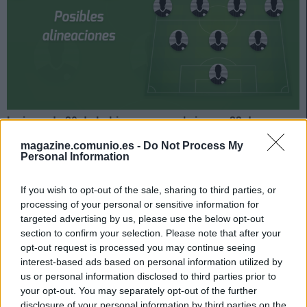
La jornada 20 de LaLiga arranca el viernes 22 de enero.
El sábado 23 a las 14:00 horas, duelo entre Huesca y
magazine.comunio.es -
Do Not Process My
Villarreal. ¿Quién jugará en el Huesca? ¿Con quién
Personal Information
saldrá el Villarreal de Emery? A continuación, las
posibles alineaciones.
If you wish to opt-out of the sale, sharing to third parties, or
processing of your personal or sensitive information for
Posible alineación Huesca
targeted advertising by us, please use the below opt-out
section to confirm your selection. Please note that after your
Alineación:
Álvaro Fernández – Maffeo, Pulido, Siovas,
opt-out request is processed you may continue seeing
interest-based ads based on personal information utilized by
Gastón Silva, Javi Galán – Seoane, Mikel Rico, Ontiveros,
us or personal information disclosed to third parties prior to
Borja García (Escriche) – Rafa Mir.
your opt-out. You may separately opt-out of the further
disclosure of your personal information by third parties on the
Estos jugadores son baja:
Juan Carlos (COVID-19),