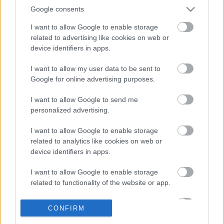
Posible alineación Villarreal
Google consents
I want to allow Google to enable storage
Alineación:
Asenjo – Rubén Peña, Albiol, Pau Torres,
related to advertising like cookies on web or
Estupiñán – Parejo, Coquelin (Capoue), Trigueros (Moi
device identifiers in apps.
Gómez), Yéremi Pino (Moi Gómez) – Fer Niño (Bacca),
Alcácer (Bacca).
I want to allow my user data to be sent to
Google for online advertising purposes.
Estos jugadores son baja:
Mario Gaspar (lesión
muscular), Chukwueze (lesión muscular), Iborra (rodilla),
I want to allow Google to send me
personalized advertising.
Alberto Moreno (rodilla), Gerard Moreno (lesión muscular).
I want to allow Google to enable storage
Estos jugadores son duda:
Yéremi (molestias en tobillo).
related to analytics like cookies on web or
Posibles cambios en la alineación:
Emery hará
device identifiers in apps.
rotaciones. Alcácer puede ser titular y jugar unos 60
I want to allow Google to enable storage
minutos, mientras que Bacca o Fer Niño pueden
related to functionality of the website or app.
acompañarle en la delantera. Coquelin puede jugar de
inicio en lugar de Capoue, mientras que Estupiñán dará
I want to allow Google to enable storage
CONFIRM
descanso a Pedraza. Trigueros o Moi también pueden rotar.
related to personalization.