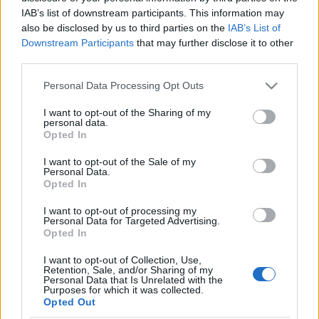
IAB’s list of downstream participants. This information may
Sandro (lesión muscular), Pablo Insua (COVID-19), Pedro
also be disclosed by us to third parties on the
IAB’s List of
Mosquera (lesión muscular), Valera, Andrés Fernández
Downstream Participants
that may further disclose it to other
(COVID-19).
third parties.
Estos jugadores son duda:
Please note that this website/app uses one or more Google
Personal Data Processing Opt Outs
services and may gather and store information including but
Posibles cambios en la alineación:
Pacheta puede repetir
not limited to your visit or usage behaviour. You may click to
I want to opt-out of the Sharing of my
personal data.
once, con la duda de Escriche en uno de los extremos.
grant or deny consent to Google and its third-party tags to
Opted In
Borja García y Ferreiro pueden jugar en ese puesto.
use your data for below specified purposes in below Google
consent section.
I want to opt-out of the Sale of my
Personal Data.
Cuatro lesionados que volverán en la jornada 19
Opted In
Varios jugadores lesionados han
I want to opt-out of processing my
aprovechado el parón de la
Personal Data for Targeted Advertising.
Supercopa para recuperarse y
Opted In
deberían estar disponibles en la
jornada 19. ¡Buen momento para
I want to opt-out of Collection, Use,
Retention, Sale, and/or Sharing of my
pujar por ellos!
Personal Data that Is Unrelated with the
Purposes for which it was collected.
Opted Out