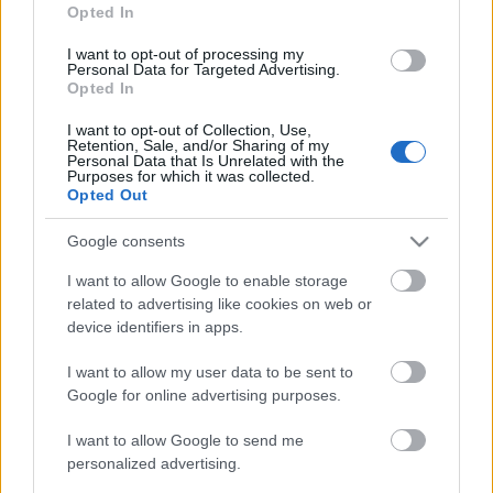
Un polivalente jugador,
Opted In
internacional con su país que sale
en Comunio por 1 millón de euros.
I want to opt-out of processing my
Personal Data for Targeted Advertising.
Analizamos a Tonny Vilhena,
Opted In
nuevo fichaje del Espanyol.
I want to opt-out of Collection, Use,
Retention, Sale, and/or Sharing of my
Personal Data that Is Unrelated with the
Purposes for which it was collected.
Opted Out
¿En qué puesto jugará en Cádiz?
Google consents
El marroquí se desenvuelve casi siempre en el sector
I want to allow Google to enable storage
izquierdo del ataque, un puesto en el que el Cádiz cuenta
related to advertising like cookies on web or
con Alberto Perea y en el que también han jugado durante
device identifiers in apps.
la temporada Arzamendia o Sobrino.
I want to allow my user data to be sent to
Su nuevo entrenador, Sergio González, espera que Idrissi
Google for online advertising purposes.
les de «desequilibrio, desborde y último pase diferencial»
en la zona de ataque. Su rol puede ser similar al que tenían
I want to allow Google to send me
Fabián Orellana o Toni Villa en la etapa del técnico en
personalized advertising.
Valladolid.