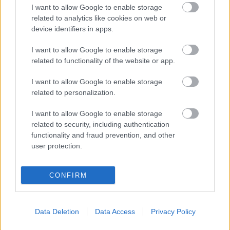
I want to allow Google to enable storage
¿Pasa a ser recomendable en Comunio?
related to analytics like cookies on web or
device identifiers in apps.
No cabe duda de que Idrissi tendrá muchos más minutos en
I want to allow Google to enable storage
Cádiz que en Sevilla y viendo la mala situación
related to functionality of the website or app.
clasificatoria de los gaditanos y los problemas que tienen en
ataque, puede ser un fijo en el once de Sergio. Por tanto, su
I want to allow Google to enable storage
related to personalization.
status en Comunio cambiará drásticamente y será un
futbolista mucho más importante y más recomendable que
I want to allow Google to enable storage
antes.
related to security, including authentication
functionality and fraud prevention, and other
Una muestra de este cambio ya se puede apreciar en su
user protection.
valor de mercado. De ayer a hoy ha subido el máximo
posible, 250.000 €, superando el millón de euros de precio
(1.030.000), algo que no sucedía desde noviembre del año
CONFIRM
pasado.
Sus puntuaciones dependerán mucho de su efectividad en
Data Deletion
Data Access
Privacy Policy
los regates, su principal habilidad, y los goles que genere.