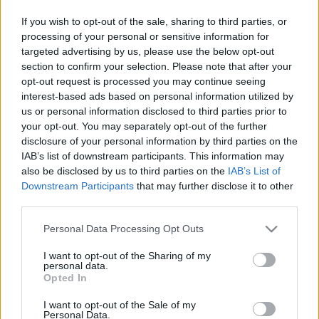
Alkmaar, pero apenas ha tenido oportunidades como
If you wish to opt-out of the sale, sharing to third parties, or
sevillista. En su primer año tan sólo jugó 30 minutos y tuvo
processing of your personal or sensitive information for
que salir cedido al Ajax en invierno, mientras que en esta
targeted advertising by us, please use the below opt-out
campaña no ha cambiado mucho su situación.
section to confirm your selection. Please note that after your
opt-out request is processed you may continue seeing
A pesar de las bajas de larga duración de Suso y Lamela y
interest-based ads based on personal information utilized by
los problemas físicos de En-Nesyri u Ocampos, Idrissi ha
us or personal information disclosed to third parties prior to
jugado un total de 8 partidos (5 de Liga y 3 de Copa). La
your opt-out. You may separately opt-out of the further
falta de confianza de Lopetegui en el marroquí era absoluta
disclosure of your personal information by third parties on the
y su salida era una de las prioridades de la dirección
IAB’s list of downstream participants. This information may
also be disclosed by us to third parties on the
IAB’s List of
deportiva en el mercado invernal.
Downstream Participants
that may further disclose it to other
Tras el interés de varios clubes, finalmente el Cádiz se ha
third parties.
hecho con sus servicios hasta final de temporada. En el
Please note that this website/app uses one or more Google
Personal Data Processing Opt Outs
Nuevo Mirandilla espera recuperar el nivel que le llevó a
services and may gather and store information including but
firmar por la entidad hispalense.
not limited to your visit or usage behaviour. You may click to
I want to opt-out of the Sharing of my
personal data.
grant or deny consent to Google and its third-party tags to
Opted In
use your data for below specified purposes in below Google
Análisis Comunio: Tonny Vilhena, nuevo fichaje del
consent section.
Espanyol
I want to opt-out of the Sale of my
Personal Data.