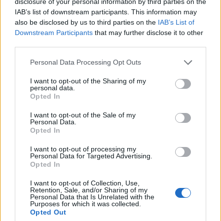
disclosure of your personal information by third parties on the
titular?
IAB’s list of downstream participants. This information may
España es una de las grandes
also be disclosed by us to third parties on the
IAB’s List of
favoritas del Mundial 2026. ¿Cuál
Downstream Participants
that may further disclose it to other
será el once tipo que presente
third parties.
Luis de la Fuente en el torneo?
Please note that this website/app uses one or more Google
Personal Data Processing Opt Outs
services and may gather and store information including but
not limited to your visit or usage behaviour. You may click to
I want to opt-out of the Sharing of my
personal data.
grant or deny consent to Google and its third-party tags to
Opted In
use your data for below specified purposes in below Google
Posible 11 titular
consent section.
I want to opt-out of the Sale of my
Personal Data.
Opted In
Abulaila
Nasib – Al-Arab – Al-Ajalin
I want to opt-out of processing my
Haddad – Al-Rashdan – Al-Rawabdeh – Abu Taha
Personal Data for Targeted Advertising.
Opted In
Al-Mardi – Olwan
Al-Tamari
I want to opt-out of Collection, Use,
Retention, Sale, and/or Sharing of my
Personal Data that Is Unrelated with the
El técnico Jamal Sellami suele apostar por un sólido 3-4-2-1
Purposes for which it was collected.
que destaca por su repliegue defensivo. La gran incógnita
Opted Out