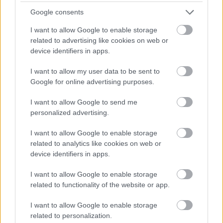
del once es si el seleccionador apostará en el carril
Google consents
izquierdo por el despliegue de Mahmoud Al-Mardi o si
preferirá un perfil más conservador y defensivo como el de
I want to allow Google to enable storage
Abu Taha para frenar las internadas rivales. En caso de Al-
related to advertising like cookies on web or
Mardi juegue cómo carrilero, Fakhoury podría ocupar su
device identifiers in apps.
puesto en el once.
I want to allow my user data to be sent to
El calendario de Jordania
Google for online advertising purposes.
I want to allow Google to send me
Jordania debutará en su grupo midiendo sus fuerzas ante
personalized advertising.
Austria el 17 de junio. Posteriormente se las verá con
Argelia el 23 de junio y cerrará la fase de grupos contra
I want to allow Google to enable storage
Argentina el 28 de junio.
related to analytics like cookies on web or
device identifiers in apps.
El conjunto árabe es el más débil del grupo y lo más lógico
es que pierda todos sus encuentros. Si consiguen rascar
I want to allow Google to enable storage
algún punto sería un gran éxito en el que será el primer
related to functionality of the website or app.
Mundial en toda su historia.
I want to allow Google to enable storage
¿Aún no juegas a Comunio Euro? Regístrate, ¡gratis!
related to personalization.