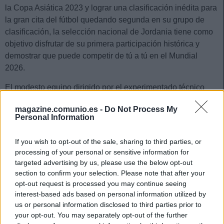
la Copa Asiática 2023 y lograr una clasificación inédita para
la gran cita del fútbol quedando segunda en su grupo de
clasificación, la selección nacional de Jordania tiene como
objetivo disfrutar de su primera participación histórica y
demostrar que puede competir de tú a tú en el Mundial
2026.
El modesto equipo dirigido por el experimentado técnico
Jamal Sellami apenas cuenta con jugadores de renombre
magazine.comunio.es -
Do Not Process My
internacional. De hecho, sólo uno de sus futbolistas juega
Personal Information
lejos del fútbol árabe/asiático, el delantero Mousa Al-Tamari
del Rennes francés.
If you wish to opt-out of the sale, sharing to third parties, or
processing of your personal or sensitive information for
Al-Tamari
es sin duda alguna, uno de los jugadores más
targeted advertising by us, please use the below opt-out
recomendables para Comunio.com, junto con el olfato
section to confirm your selection. Please note that after your
goleador de Ali Olwan y el centrocampista Nizar Mahmoud
opt-out request is processed you may continue seeing
Al-Rashdan (Qatar SC).
interest-based ads based on personal information utilized by
us or personal information disclosed to third parties prior to
your opt-out. You may separately opt-out of the further
España en el Mundial 2026: ¿Cuál será su once