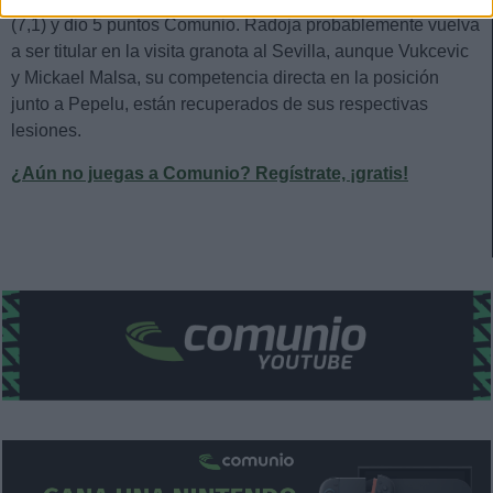
(7,1) y dio 5 puntos Comunio. Radoja probablemente vuelva
a ser titular en la visita granota al Sevilla, aunque Vukcevic
y Mickael Malsa, su competencia directa en la posición
junto a Pepelu, están recuperados de sus respectivas
lesiones.
¿Aún no juegas a Comunio? Regístrate, ¡gratis!