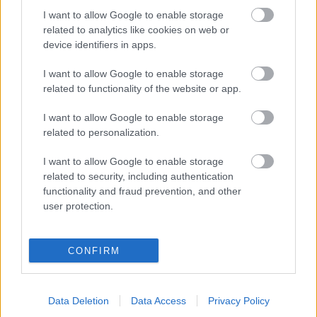
jornada.
I want to allow Google to enable storage
related to analytics like cookies on web or
device identifiers in apps.
Toni Moya (Alavés, centrocampista, 800.000, 20 puntos)
I want to allow Google to enable storage
El mediocentro babazorro se ha hecho con un puesto en el
related to functionality of the website or app.
once inicial del Alavés y es el encargado de lanzar las
I want to allow Google to enable storage
jugadas de estrategia de los de Javi Calleja, lo que le
related to personalization.
convierte en un futbolista muy útil en Comunio. En la
jornada anterior llegó a un 7,7 en SofaScore (8 puntos) tras
I want to allow Google to enable storage
generar 3 pases clave y mandar un balón al palo en un
related to security, including authentication
córner directo. Promedia 5,6 puntos en sus últimas tres
functionality and fraud prevention, and other
apariciones y tiene un valor de 800.000 euros.
user protection.
Nemanja Radoja (Levante, centrocampista, 790.000, 15
puntos)
CONFIRM
Javier Pereira apostó por el serbio en su debut en el
banquillo del Levante y este respondió con creces en el
Data Deletion
Data Access
Privacy Policy
duelo ante el Getafe. Además, valoró bien en SofaScore