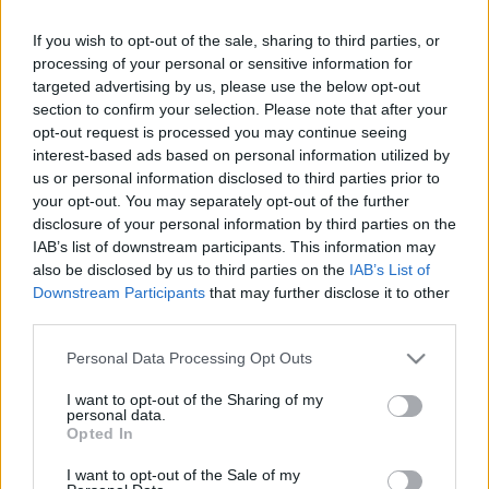
Raíllo sigue de baja por una lesión de tobillo, así que Russo
If you wish to opt-out of the sale, sharing to third parties, or
continuará junto a Martin Valjent en el centro de la defensa
processing of your personal or sensitive information for
bermellona en la visita al Valencia. El central argentino,
targeted advertising by us, please use the below opt-out
recuperado de una lesión muscular que le mantuvo en el
section to confirm your selection. Please note that after your
dique seco un mes, ha sido titular en los dos últimos
opt-out request is processed you may continue seeing
partidos del Mallorca en los que ha promediado 4,5 puntos.
interest-based ads based on personal information utilized by
us or personal information disclosed to third parties prior to
Una opción a bajo coste y que está valorando bien para
your opt-out. You may separately opt-out of the further
reforzar tu defensa.
disclosure of your personal information by third parties on the
Nemanja Gudelj (Sevilla, centrocampista, 390.000, 6
IAB’s list of downstream participants. This information may
also be disclosed by us to third parties on the
IAB’s List of
puntos)
Downstream Participants
that may further disclose it to other
third parties.
El serbio fue titular en el último partido de Liga por las bajas
Please note that this website/app uses one or more Google
de Diego Carlos y Koundé, haciendo pareja en el centro de
Personal Data Processing Opt Outs
services and may gather and store information including but
la defensa con Rekik. El central neerlandés se lesionó en la
not limited to your visit or usage behaviour. You may click to
I want to opt-out of the Sharing of my
Champions y Koundé es seria duda, por lo que Gudelj
personal data.
grant or deny consent to Google and its third-party tags to
puede repetir titularidad en el compromiso ante el Levante.
Opted In
use your data for below specified purposes in below Google
En la jornada 9 sumó 5 puntos y sólo cuesta 390.000 euros.
consent section.
I want to opt-out of the Sale of my