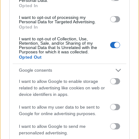
Personal Data.
Quini (Granada, defensa, 410.000, 9 puntos)
Opted In
I want to opt-out of processing my
Es muy probable que Robert Moreno ponga en Pamplona
Personal Data for Targeted Advertising.
un once similar al que derrotó al Sevilla en la jornada 8. En
Opted In
aquella alineación, Quini fue el lateral derecho y estuvo a
I want to opt-out of Collection, Use,
buen nivel, sumando 4 puntos. El ex del Rayo ha sido titular
Retention, Sale, and/or Sharing of my
Personal Data that Is Unrelated with the
en las dos últimas jornadas y parece haberse hecho con el
Purposes for which it was collected.
puesto, desplazando al banquillo a un jugador de la
Opted Out
categoría de Santiago Arias. Tiene un valor de mercado de
410.000 euros.
Google consents
I want to allow Google to enable storage
Jornada 10: cinco centrocampistas por un millón
related to advertising like cookies on web or
para tu plantilla
device identifiers in apps.
Algunos equipos necesitan caras
I want to allow my user data to be sent to
nuevas para revertir su situación.
Google for online advertising purposes.
Aquí te mostramos cinco
centrocampistas por poco más de
I want to allow Google to send me
un millón que podrían reforzar tu
personalized advertising.
centro del campo para esta