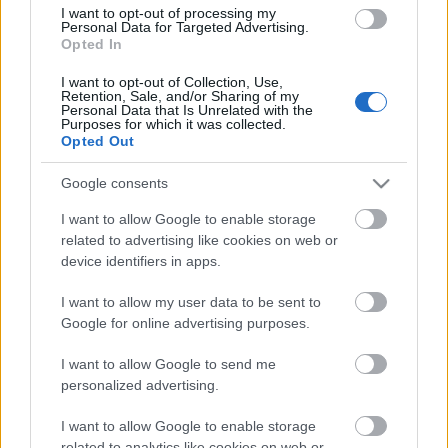
I want to opt-out of processing my
derecho en la «final» que disputarán los de Cervera ante el
Personal Data for Targeted Advertising.
Opted In
Granada de Robert Moreno. Será la sexta titularidad de la
temporada para el guineano, quien ha sumado 15 de sus 19
I want to opt-out of Collection, Use,
puntos en los cinco partidos que jugó desde el inicio.
Retention, Sale, and/or Sharing of my
Personal Data that Is Unrelated with the
Purposes for which it was collected.
Opted Out
Consejos de compra - Levante: cuatro jugadores
importantes para Lisci
Google consents
Alessio Lisci seguirá como
entrenador del Levante hasta final
I want to allow Google to enable storage
de temporada. Estos cuatro
related to advertising like cookies on web or
futbolistas granotas fueron
device identifiers in apps.
titulares en la primera alineación
del técnico italiano ante Osasuna y
I want to allow my user data to be sent to
están a buen precio en Comunio.
Google for online advertising purposes.
¡Momento de pujar por ellos!
I want to allow Google to send me
personalized advertising.
Martín Aguirregabiria (Alavés, defensa, 1.050.000,
I want to allow Google to enable storage
33 puntos)
related to analytics like cookies on web or