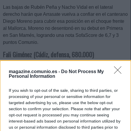
Las bajas de Rubén Peña y Nacho Vidal en el lateral
derecho harán que Arrasate vuelva a confiar en el canterano
Diego Moreno para cubrir esa posición en el choque frente
al Mallorca. Moreno no desentonó en su debut en Primera
en San Mamés, logrando una nota SofaScore de 6,7 y 3
puntos Comunio.
Fali Giménez (Cádiz, defensa, 680.000)
Tras la victoria por 0-1 en Mestalla, Sergio hará pocos
magazine.comunio.es -
Do Not Process My
cambios en el once titular del Cádiz y Fali probablemente
Personal Information
siga como acompañante de Luis Hernández en el centro de
la defensa. El central amarillo sumó 8 puntos en el duelo
If you wish to opt-out of the sale, sharing to third parties, or
ante el Valencia y lleva una media de 4,1 en la temporada,
processing of your personal or sensitive information for
targeted advertising by us, please use the below opt-out
una cantidad notable para su bajo valor de mercado.
section to confirm your selection. Please note that after your
Iddrisu Baba (Mallorca, centrocampista, 910.000)
opt-out request is processed you may continue seeing
interest-based ads based on personal information utilized by
us or personal information disclosed to third parties prior to
El ghanés es titular en el Mallorca y su valor de mercado en