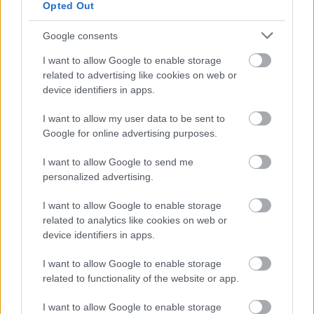
Opted Out
El Elche necesita más que un milagro para seguir en LaLiga
Google consents
Santander la próxima temporada y sus jugadores no son
I want to allow Google to enable storage
demasiado recomendables en Comunio. Sin embargo,
related to advertising like cookies on web or
dentro del conjunto franjiverde, hay algún futbolista útil a
device identifiers in apps.
bajo precio como Omar Mascarell. El centrocampista, pieza
fundamental para Pablo Machín, ha sumado 12 puntos en
I want to allow my user data to be sent to
las dos últimas jornadas y su valor de mercado es de
Google for online advertising purposes.
870.000 €.
I want to allow Google to send me
Aissa Mandi
(Villarreal, defensa, 830.000)
personalized advertising.
I want to allow Google to enable storage
Raúl Albiol no podrá jugar la jornada 17 por sanción y Aissa
related to analytics like cookies on web or
Mandi tendrá una oportunidad como titular acompañando a
device identifiers in apps.
Pau Torres en el centro de la defensa. El argelino es un
jugador que Quique Setién conoce a la perfección de su
I want to allow Google to enable storage
etapa en el Betis y al que le dio un gran rendimiento. Este
related to functionality of the website or app.
curso ha participado sólo en 7 partidos (3 de titular) en los
I want to allow Google to enable storage
que promedió 3,29 puntos.