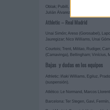
Oblak; Pubill, Giménez, Lenglet, Ha
Julián Álvarez.
Athletic – Real Madrid
Unai Simón; Areso (Gorosabel), Laport
Jauregizar; Nico Williams, Unai Góm
Courtois; Trent, Militao, Rudiger, C
(Camavinga), Bellingham; Vinícius,
Bajas y dudas en los equipos
Athletic: Iñaki Williams, Egiluz, Pr
(suspensión).
Atlético: Le Normand, Marcos Llorent
Barcelona: Ter Stegen, Gavi, Fermín,