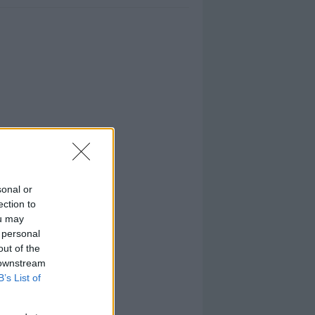
sonal or
ection to
ou may
 personal
out of the
 downstream
B’s List of