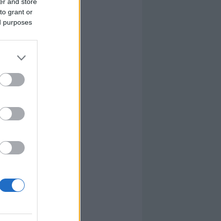
er and store
to grant or
ed purposes