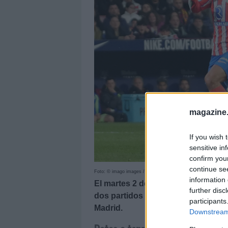
magazine
If you wish 
sensitive in
confirm you
continue se
Foto: © imago images / ZUMA Press Wire
information 
El martes 2 de diciembre comenza
further disc
dos partidos adelantados de la jor
participants
Madrid.
Downstream 