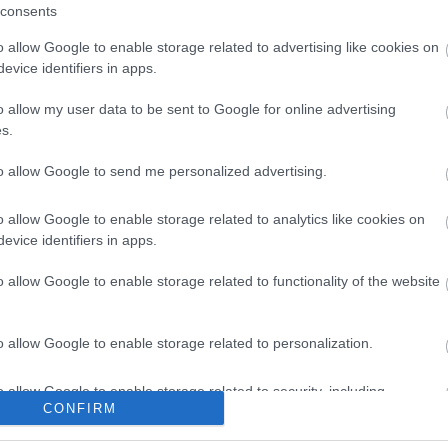
os en la jornada adicional. ¡Recuerda que por cada
consents
o allow Google to enable storage related to advertising like cookies on
evice identifiers in apps.
es y perdedores de la semana (22-28
o allow my user data to be sent to Google for online advertising
s.
bolistas son los que más han subido y bajado su valor
do entre el 22 y 28 de noviembre
to allow Google to send me personalized advertising.
o allow Google to enable storage related to analytics like cookies on
evice identifiers in apps.
o allow Google to enable storage related to functionality of the website
o allow Google to enable storage related to personalization.
o allow Google to enable storage related to security, including
CONFIRM
erard Martín (Koundé), Balde; Eric García (Casadó),
cation functionality and fraud prevention, and other user protection.
wandowski, Raphinha (Rashford).