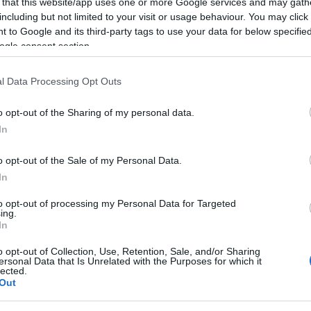
jornada extra
 that this website/app uses one or more Google services and may gath
including but not limited to your visit or usage behaviour. You may click 
 to Google and its third-party tags to use your data for below specifi
onales habilitadas en el juego para partidos
ogle consent section.
nadas son independientes de la jornada a la que
sólo puntúan los jugadores de los equipos que los
l Data Processing Opt Outs
cional, los encuentros corresponden a la jornada 19
o opt-out of the Sharing of my personal data.
12 de enero de 2026. Athletic, Atlético, Barcelona y
In
jugando la Supercopa de España en Arabia, de ahí
o opt-out of the Sale of my Personal Data.
o.
In
sta jornada extra, el Barcelona-Atlético, empieza el
to opt-out of processing my Personal Data for Targeted
oras. Hasta antes de esa hora se pueden guardar
ing.
a, así como saldar todas tus deudas pendientes para
In
o opt-out of Collection, Use, Retention, Sale, and/or Sharing
ersonal Data that Is Unrelated with the Purposes for which it
to de jugadores de los cuatro equipos que disputan
lected.
 tienes suficientes jugadores de Athletic, Atlético,
Out
pletar tu alineación con jugadores de otros