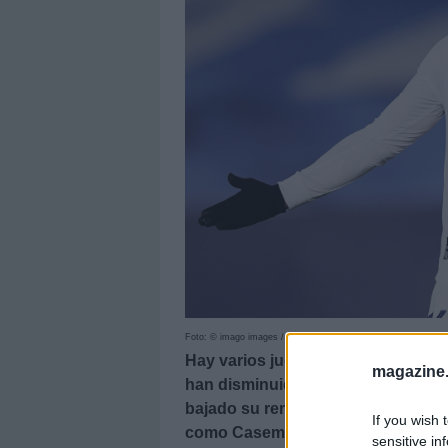
Foto: © imago images / Gribaudi
Hay varios jugadores que el año 
magazine
han disminuido su producción. Re
bajado su rendimiento en puntos p
If you wish 
como Casemiro o Aitor Fernández.
sensitive in