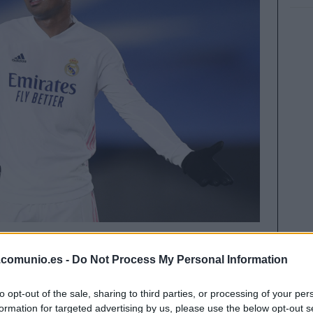
pasado eran una mina de puntos y esta temporada
.comunio.es -
Do Not Process My Personal Information
pasamos a cinco de los jugadores que han
or partido con respecto a la temporada 2019/20
to opt-out of the sale, sharing to third parties, or processing of your per
formation for targeted advertising by us, please use the below opt-out s