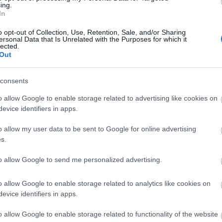
ando su sitio en el Madrid, Odegaard ha pasado de
ing.
In
principalmente por su poca aportación en
ño pasado fue uno de los mejores jugadores del
o opt-out of Collection, Use, Retention, Sale, and/or Sharing
 media de 2.1 por partido y esta temporada acumula
ersonal Data that Is Unrelated with the Purposes for which it
lected.
Out
s 9 jornadas
consents
anque de temporada nos ha traído gratas sorpresas
o allow Google to enable storage related to advertising like cookies on
 de puntos en futbolistas que no solían puntuar
evice identifiers in apps.
o bien en 2019/20. A continuación os traemos
de los jugadores más mejorados tras 9 jornadas.
o allow my user data to be sent to Google for online advertising
s.
to allow Google to send me personalized advertising.
 2.470.000, 2,57 puntos por partido, -3,26)
o allow Google to enable storage related to analytics like cookies on
evice identifiers in apps.
mbio radical. De ser el portero que más paró en la
o allow Google to enable storage related to functionality of the website
intervenciones. En números por partido, ha pasado