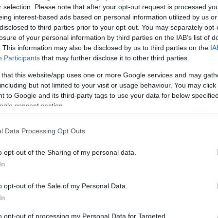
r selection. Please note that after your opt-out request is processed y
trocampista, 7.000.000, 4,00 puntos por partido,
eing interest-based ads based on personal information utilized by us or
disclosed to third parties prior to your opt-out. You may separately opt-
losure of your personal information by third parties on the IAB’s list of
e los mejores jugadores del juego, sumando un total
. This information may also be disclosed by us to third parties on the
IA
Participants
that may further disclose it to other third parties.
al de la temporada. Además, fue el mejor futbolista
 e interceptaciones de toda LaLiga.
 that this website/app uses one or more Google services and may gath
including but not limited to your visit or usage behaviour. You may click 
l y eso se ha resentido en sus puntuaciones.
 to Google and its third-party tags to use your data for below specifi
entradas y un 7% duelos ganados menos que en la
ogle consent section.
do de 7,29 a 6.76. En puntos Comunio se traduce en
l Data Processing Opt Outs
trocampista, 3.920.000, 3,33 puntos por partido,
o opt-out of the Sharing of my personal data.
In
equipo y rol las valoraciones del noruego bajaran
o opt-out of the Sale of my Personal Data.
ado 4 partidos de Liga donde ha sumado 3,33 puntos
In
 promedió el curso pasado.
to opt-out of processing my Personal Data for Targeted