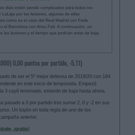
mos días están siendo complicados para todos los
 LaLiga por las lesiones, algunas de ellas
tes como es el caso del Real Madrid con Fede
o el Barcelona con Ansu Fati. A continuación, un
de las lesiones y el tiempo que podrían estar de baja.
.000) 0,00 puntos por partido, -5,11)
asado de ser el 5º mejor defensa de 2019/20 con 184
ascendente en este inicio de temporada. Empezó
da 3 cayó lesionado, estando de baja hasta ahora.
 pasado a 0 por partido tras sumar 2, 0 y -2 en sus
curso. Un bajón en toda regla de uno de los
 campaña anterior.
ate, ¡gratis!