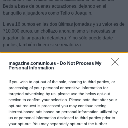
Betis a base de buenas actuaciones, dejando en el
banquillo a jugadores como Tello o Joaquín.
Lleva 16 puntos en las dos últimas jornadas y su valor es de
710.000 euros, un chollazo ahora mismo si necesitas un
jugador titular para tu delantera. Y no sólo puede darte
puntos, también dinero si se revaloriza.
Luis Javier Suárez (Granada, delantero, 5.300.000)
magazine.comunio.es -
Do Not Process My
Personal Information
El colombiano no tiene un precio asequible, pero está en
racha y puntuando como como un jugador de 10 millones.
If you wish to opt-out of the sale, sharing to third parties, or
Lleva tres jornadas consecutivas marcando en las que ha
processing of your personal or sensitive information for
sumado un total de 29 puntos.
targeted advertising by us, please use the below opt-out
section to confirm your selection. Please note that after your
En los últimos 5 días ha subido su valor en 1,3 millones y lo
opt-out request is processed you may continue seeing
normal es que precio siga creciendo. Un jugador que no
interest-based ads based on personal information utilized by
puedes dejar pasar y más si miras sus estadísticas en el
us or personal information disclosed to third parties prior to
Real Zaragoza la pasada temporada (19 goles en 38
your opt-out. You may separately opt-out of the further