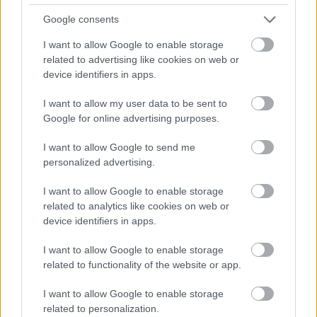
urdin ha tenido minutos en los últimos cuatro encuentros de
Google consents
Liga de la Real, dos de ellos como titular, y en la jornada 13
marcó un golazo por el que obtuvo 10 puntos Comunio
I want to allow Google to enable storage
(nota 7.2 SofaScore).
related to advertising like cookies on web or
device identifiers in apps.
Su valor ha subido 400.000 euros en los últimos 3 días y
tras su buena actuación en el derbi guipuzcoano puede
I want to allow my user data to be sent to
Google for online advertising purposes.
subir un poco más. Buen fichaje a corto plazo para
especular y ganar unos euros extra.
I want to allow Google to send me
Sergi Enrich (Eibar, delantero, 1.180.000)
personalized advertising.
I want to allow Google to enable storage
El delantero balear ha sido relegado este año a un segundo
related to analytics like cookies on web or
plano por Mendilibar y ya no tiene el cartel de «titular» como
device identifiers in apps.
en temporadas anteriores. Ha salido desde el banquillo en
ocho de sus nueve participaciones en LaLiga 2020/21.
I want to allow Google to enable storage
related to functionality of the website or app.
Contra la Real Sociedad anotó su primer gol de la
temporada, consiguiendo 9 puntos Comunio. En las dos
I want to allow Google to enable storage
related to personalization.
últimas jornadas, suma 15, un notable cambio de tendencia