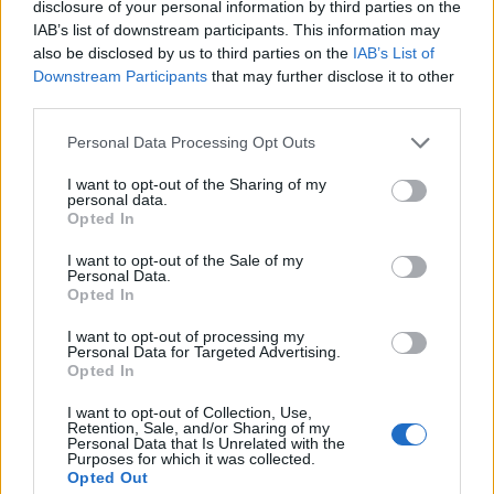
partidos). Además, el Granada no tiene Europa League
disclosure of your personal information by third parties on the
hasta febrero, por lo que puede ser titular en la mayoría de
IAB’s list of downstream participants. This information may
also be disclosed by us to third parties on the
IAB’s List of
partidos.
Downstream Participants
that may further disclose it to other
third parties.
¡A pujar! Jugadores rentables tras la jornada 13
Please note that this website/app uses one or more Google
Personal Data Processing Opt Outs
Gran rendimiento a bajo coste.
services and may gather and store information including but
Weissman, Ontiveros, Mikel
not limited to your visit or usage behaviour. You may click to
I want to opt-out of the Sharing of my
Rico....Estos cinco jugadores
personal data.
grant or deny consent to Google and its third-party tags to
destacaron en la jornada 13 y
Opted In
use your data for below specified purposes in below Google
pueden ser rentables en las
consent section.
I want to opt-out of the Sale of my
próximas semanas.
Personal Data.
Opted In
I want to opt-out of processing my
Ander Barrenetxea (Real Sociedad, centrocampista,
Personal Data for Targeted Advertising.
1.340.000)
Opted In
I want to opt-out of Collection, Use,
Imanol está rotando su equipo en todos los partidos y casi
Retention, Sale, and/or Sharing of my
Personal Data that Is Unrelated with the
todos los jugadores de su plantel están teniendo
Purposes for which it was collected.
Opted Out
oportunidades, como Ander Barrenetxea. El canterano txuri-