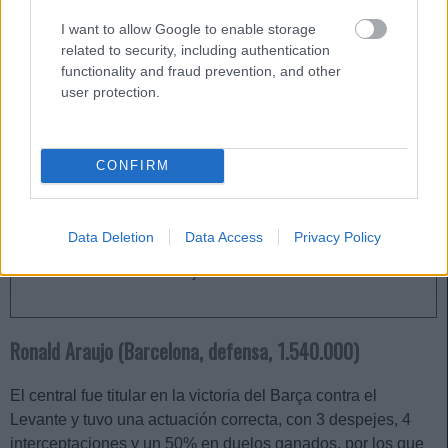
para un futbolista que no estaba siendo nada rentable. Si
I want to allow Google to enable storage
sigue con ese ritmo de puntos, puede ser rentable por una
related to security, including authentication
posible subida de valor y quién sabe si alguna oportunidad
functionality and fraud prevention, and other
como titular.
user protection.
¡Vende rápido! Los perdedores de la jornada 13
CONFIRM
¡Al mercado de fichajes! Estos
cinco jugadores no han rendido
como se esperaba y han obtenido
malas puntuaciones este fin de
Data Deletion
Data Access
Privacy Policy
semana. Los perdedores de la
jornada 13.
Ronald Araujo (Barcelona, defensa, 1.540.000)
El central fue titular en la victoria del Barça contra el
Levante y tuvo una actuación correcta, con 3 despejes, 4
interceptaciones y un 50% en duelos ganados, por los que