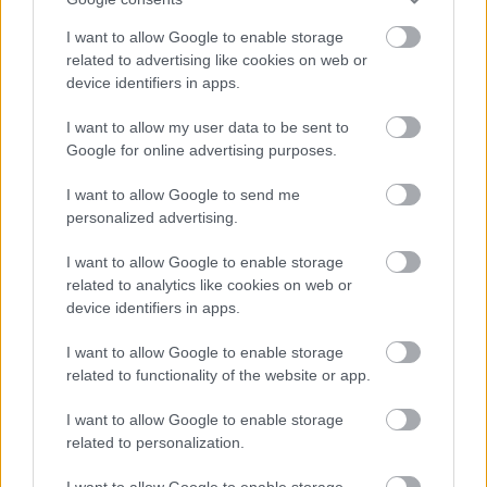
acumula 66 puntos, mientras que los otros tres centrales
I want to allow Google to enable storage
con más puntos son Unai Núñez, Vivian y Álex Suárez.
related to advertising like cookies on web or
device identifiers in apps.
¡A comprar! Cuatro lesionados que pueden volver
tras el parón
I want to allow my user data to be sent to
Google for online advertising purposes.
Jugadores que estaban lesionados
como Alaba y Pedri volverán a los
I want to allow Google to send me
terrenos de juego tras el parón de
personalized advertising.
selecciones y es el momento ideal
para ficharles.
I want to allow Google to enable storage
related to analytics like cookies on web or
device identifiers in apps.
Centrocampistas
I want to allow Google to enable storage
related to functionality of the website or app.
Aleix García (Girona): 78
I want to allow Google to enable storage
related to personalization.
Bryan Zaragoza (Granada): 70