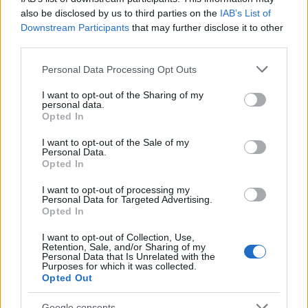
– Centrales:
also be disclosed by us to third parties on the
IAB’s List of
Downstream Participants
that may further disclose it to other
David López (Girona): 66
third parties.
Unai Núñez (Celta): 48
Please note that this website/app uses one or more Google
Personal Data Processing Opt Outs
services and may gather and store information including but
Dani Vivian (Athletic): 42
not limited to your visit or usage behaviour. You may click to
I want to opt-out of the Sharing of my
personal data.
grant or deny consent to Google and its third-party tags to
Álex Suárez (Las Palmas): 40
Opted In
use your data for below specified purposes in below Google
consent section.
Sólo un defensa de los que recientemente ha seleccionado
I want to opt-out of the Sale of my
Personal Data.
Luis de la Fuente está entre los mejores en Comunio de la
Opted In
temporada, Dani Carvajal (45 puntos). En el lateral
I want to opt-out of processing my
izquierdo, destaca la presencia de Grimaldo, a quien
Personal Data for Targeted Advertising.
muchos pedían para la convocatoria de la Selección y que
Opted In
acumula 54 puntos en comunio.de con el Bayer
I want to opt-out of Collection, Use,
Leverkusen.
Retention, Sale, and/or Sharing of my
Personal Data that Is Unrelated with the
Purposes for which it was collected.
Los centrales son de lo más variopinto y con muchas
Opted Out
sorpresas. David López está siendo uno de los mejores
jugadores españoles de la temporada en el Girona y
Google consents