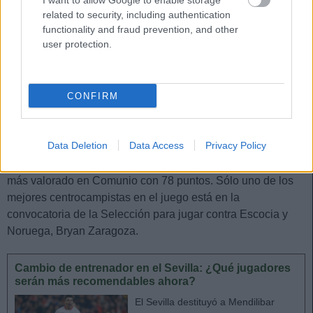
I want to allow Google to enable storage
Samu Sáiz (Sivasspor): 68
related to security, including authentication
Jonathan Viera (Las Palmas): 65
functionality and fraud prevention, and other
user protection.
Isco Alarcón (Betis): 63
Álvaro García (Rayo): 61
CONFIRM
Brais Méndez (Real Sociedad): 60
Javi Guerra (Valencia): 59
Data Deletion
Data Access
Privacy Policy
El futbolista del Girona, Aleix García, es el futbolista español
más valorado en Comunio con 78 puntos. Sólo uno de los
mejores centrocampistas en el juego está en la
convocatoria de la Selección para jugar contra Escocia y
Noruega, Bryan Zaragoza.
Cambio de entrenador en el Sevilla: ¿Qué jugadores
serán más recomendables ahora?
El Sevilla destituyó a Mendilibar