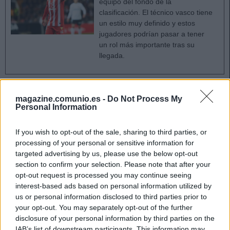
equipo del fondo de la
clasificación. El técnico vasco tiene
un estilo muy definido y estos
jugadores podrían pasar a tener
un rol más importante tras su
llegada.
Defensas
magazine.comunio.es -
Do Not Process My
Personal Information
– Laterales izquierdos:
If you wish to opt-out of the sale, sharing to third parties, or
Alejandro Grimaldo (Bayer): 54 puntos
processing of your personal or sensitive information for
targeted advertising by us, please use the below opt-out
Sergi Cardona (Las Palmas): 51
section to confirm your selection. Please note that after your
opt-out request is processed you may continue seeing
– Laterales derechos:
interest-based ads based on personal information utilized by
Mingueza (Celta): 52
us or personal information disclosed to third parties prior to
your opt-out. You may separately opt-out of the further
Carvajal (Real Madrid): 45
disclosure of your personal information by third parties on the
IAB’s list of downstream participants. This information may