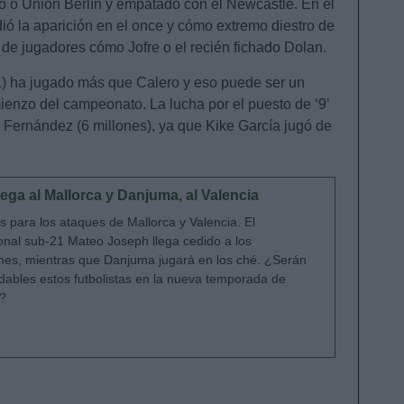
 o Unión Berlín y empatado con el Newcastle. En el
dió la aparición en el once y cómo extremo diestro de
 de jugadores cómo Jofre o el recién fichado Dolan.
) ha jugado más que Calero y eso puede ser un
omienzo del campeonato. La lucha por el puesto de ‘9’
 Fernández (6 millones), ya que Kike García jugó de
lega al Mallorca y Danjuma, al Valencia
 para los ataques de Mallorca y Valencia. El
ional sub-21 Mateo Joseph llega cedido a los
nes, mientras que Danjuma jugará en los ché. ¿Serán
ables estos futbolistas en la nueva temporada de
?