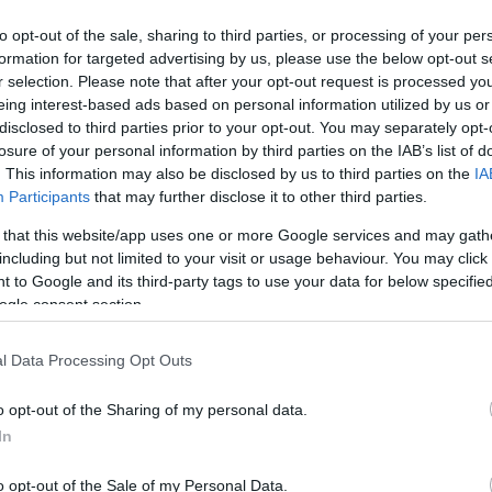
to opt-out of the sale, sharing to third parties, or processing of your per
formation for targeted advertising by us, please use the below opt-out s
r selection. Please note that after your opt-out request is processed y
estado llena de contratiempos en forma de lesiones,
eing interest-based ads based on personal information utilized by us or
rados o Unai Gómez. Además, los resultados no han
disclosed to third parties prior to your opt-out. You may separately opt-
uentros.
Álex Berenguer
(6.3 millones) será un
losure of your personal information by third parties on the IAB’s list of
r la baja de Sancet.
. This information may also be disclosed by us to third parties on the
IA
Participants
that may further disclose it to other third parties.
 that this website/app uses one or more Google services and may gath
including but not limited to your visit or usage behaviour. You may click 
r Asia y en el Joan Gamper mostró su potencial con
 to Google and its third-party tags to use your data for below specifi
 el Como. Lamine Yamal llega al inicio del
ogle consent section.
etemporada), al igual que
Fermín
(5,9 millones). El
omo y apunta a ser titular en el debut liguero en
l Data Processing Opt Outs
e Dani Olmo.
llones) recobrará galones esta temporada tras la
o opt-out of the Sharing of my personal data.
be.
In
o opt-out of the Sale of my Personal Data.