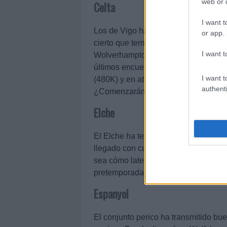
web or d
Celta
I want t
Los de Vigo han tenido una preparación
or app.
cierto que terminaron por todo lo al
I want t
Wolverhampton. Giraldez ha hecho mu
últimos encuentros ante Wolves y Vit
I want t
(480K) y en ataque por
Pablo Durá
authenti
¿Comenzarán LaLiga cómo titulares
Elche
El Elche ha tenido una pretemporada 
llegado con cuentagotas. De las car
sea cómo lateral o central zurdo. Ale
pretemporada, al igual que el delante
Espanyol
El conjunto perico ha transmitido b