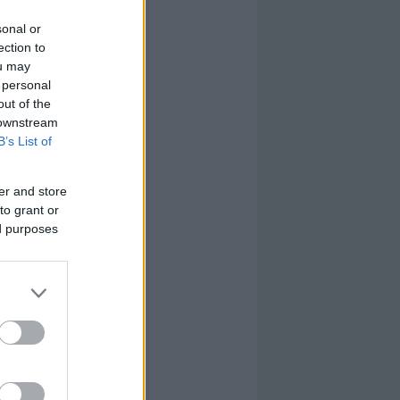
sonal or
ection to
ou may
 personal
out of the
 downstream
B’s List of
er and store
to grant or
ed purposes