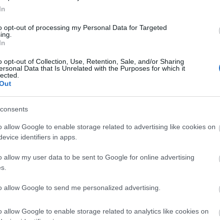
ori, más dinamita para el ataque del Atleti
In
ico de Madrid ha pagado más de 20 millones de euros
es para hacerse con los servicios de Giacomo
to opt-out of processing my Personal Data for Targeted
ing.
. ¿Cómo encajará el italiano en el equipo rojiblanco?
In
o opt-out of Collection, Use, Retention, Sale, and/or Sharing
ersonal Data that Is Unrelated with the Purposes for which it
lected.
Out
consents
o allow Google to enable storage related to advertising like cookies on
arcada por la lesión sufrida por Isco en el último
evice identifiers in apps.
or el bronco partido ante el Como, con pelea de por
egrini han evidenciado que les faltan refuerzos, sobre
o allow my user data to be sent to Google for online advertising
Abde será baja para el debut liguero.
s.
 millones) han jugado bastante y apuntan a comenzar
to allow Google to send me personalized advertising.
or Ruibal
(1.3 millones), autor de un gol ante el
o allow Google to enable storage related to analytics like cookies on