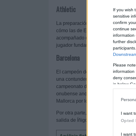
Athletic
If you wish 
sensitive in
confirm you
La preparación del Athletic Club ha 
continue se
cómo las de Egiluz, Sancet, Beñat P
information 
acompañado con 6 derrotas en 7 enc
further disc
jugador fundamental para Valverde po
participants
Downstream 
Barcelona
Please note
information 
El campeón de Liga se fue de gira po
deny consent
una contundente victoria por 5-0 ante
in below Go
campeonato disparado (4 goles en pr
onubense anotó un doblete contra el C
Persona
Mallorca por los problemas físicos d
Por otra parte, Ronald Araujo (4.5 mi
I want t
salida de Íñigo Martínez al fútbol ára
Opted 
I want t