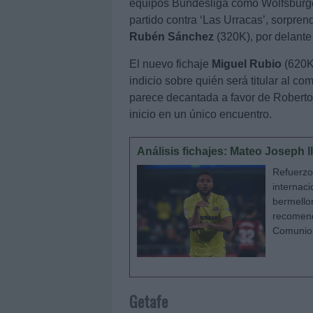
equipos Bundesliga cómo Wolfsburgo
partido contra ‘Las Urracas’, sorpren
Rubén Sánchez
(320K), por delante
El nuevo fichaje
Miguel Rubio
(620K
indicio sobre quién será titular al c
parece decantada a favor de Roberto
inicio en un único encuentro.
Análisis fichajes: Mateo Joseph l
Refuerzos
internac
bermello
recomend
Comunio
Getafe