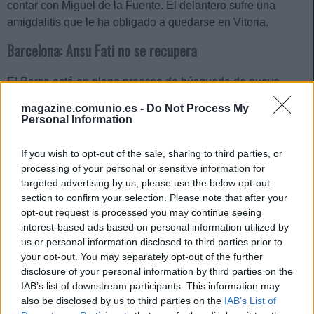
contar con Miguel de la Fuente. El delantero sufre una
amigdalitis que le ha obligado a quedarse en Vitoria.
Barcelona: Ansu Fati no se recupera
El Barça está en pleno proceso de búsqueda de nuevo
entrenador, pero mientras tanto Sergi Barjuan será el
magazine.comunio.es -
Do Not Process My
encargado de dirigir al equipo en los próximos partidos.
Personal Information
Para el choque ante el Alavés el técnico catalán no podrá
contar con Pedri, Frenkie de Jong, Ronald Araujo,
If you wish to opt-out of the sale, sharing to third parties, or
Braithwaite, Sergi Roberto y tampoco con Ansu Fati, quien
processing of your personal or sensitive information for
sigue entrenando al margen por molestias en la rodilla
targeted advertising by us, please use the below opt-out
section to confirm your selection. Please note that after your
derecha. Dembélé tampoco entró en la convocatoria.
opt-out request is processed you may continue seeing
Betis: Bellerín no entrena y es duda
interest-based ads based on personal information utilized by
us or personal information disclosed to third parties prior to
your opt-out. You may separately opt-out of the further
El Betis preparó este sábado su compromiso ante el Atlético
disclosure of your personal information by third parties on the
y sobre el césped no estuvo Héctor Bellerín. El lateral
IAB’s list of downstream participants. This information may
trabajó en el gimnasio en una sesión en la que tampoco
also be disclosed by us to third parties on the
IAB’s List of
estuvieron con el grupo Camarasa ni el lesionado de larga