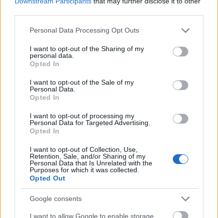
Downstream Participants
that may further disclose it to other
duración Sabaly.
third parties.
Real Madrid: Benzema, baja para Elche
Please note that this website/app uses one or more Google
Personal Data Processing Opt Outs
services and may gather and store information including but
not limited to your visit or usage behaviour. You may click to
I want to opt-out of the Sharing of my
Sorpresa en la convocatoria del Madrid para jugar en Elche
personal data.
grant or deny consent to Google and its third-party tags to
y es que Ancelotti ha decidido dar descanso al pichichi de
Opted In
use your data for below specified purposes in below Google
LaLiga, Karim Benzema. El galo se quedará en Madrid con
consent section.
I want to opt-out of the Sale of my
la mirada puesta en el encuentro de Champions que medirá
Personal Data.
a los blancos con el Shakhtar el martes. Luka Jovic es el
Opted In
favorito para suplir al francés en la alineación titular, aunque
I want to opt-out of processing my
el técnico italiano podría optar por jugar con Hazard o
Personal Data for Targeted Advertising.
Opted In
Asensio en esa posición.
I want to opt-out of Collection, Use,
Retention, Sale, and/or Sharing of my
Actualidad Comunio: los lesionados de la jornada 11
Personal Data that Is Unrelated with the
Purposes for which it was collected.
La jornada 11 ha dejado varios
Opted Out
lesionados de importancia, dos de
ellos porteros. ¡Los repasamos y
Google consents
hablamos de sus posibles
sustitutos!
I want to allow Google to enable storage