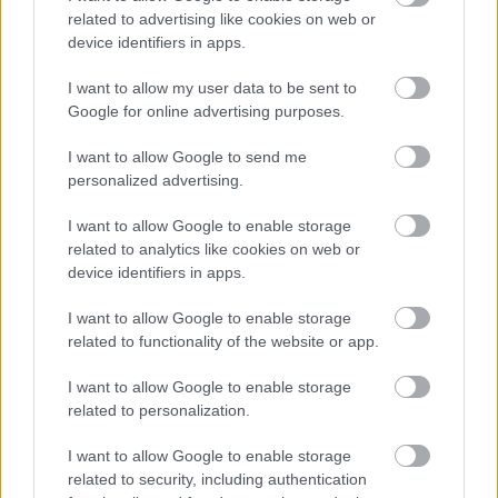
related to advertising like cookies on web or
device identifiers in apps.
I want to allow my user data to be sent to
Osasuna: Herrera K.O.; Budimir entra en la convocatoria
Google for online advertising purposes.
Una noticia mala y otra buena en Osasuna. La negativa, el
I want to allow Google to send me
portero Sergio Herrera será baja las próximas semanas por
personalized advertising.
una lesión muscular. La positiva, la vuelta a una
I want to allow Google to enable storage
convocatoria de Ante Budimir. El croata podría tener minutos
related to analytics like cookies on web or
en el encuentro de mañana ante el Sevilla. Además, el
device identifiers in apps.
técnico rojillo anunció que hará rotaciones masivas para
este partido y
jugadores como Íñigo Pérez, Areso u Oier
I want to allow Google to enable storage
pueden ser de la partida.
related to functionality of the website or app.
Real Sociedad: Oyarzabal no está descartado
I want to allow Google to enable storage
related to personalization.
La Real prepara el derbi del domingo ante el Athletic con la
I want to allow Google to enable storage
gran duda de Mikel Oyarzabal. Imanol comentó en la rueda
related to security, including authentication
de prensa previa al partido contra el Celta que el atacante