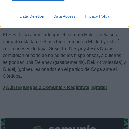
carga de minutos en jugadores importantes como Modric,
Kroos o Casemiro.
Data Deletion
Data Access
Privacy Policy
Sevilla: Lamela, operado del hombro
El Sevilla ha anunciado
que el extremo Erik Lamela será
operado esta tarde el hombro derecho en Madrid y estará
cuatro meses de baja. Suso, En-Nesyri y Jesús Navas
completan el parte de bajas de los hispalenses, a quienes
se podrían unir Delaney (gastroenteritis), Rekik (molestias) y
Gudelj (golpe), lesionados en el partido de Copa ante el
Córdoba.
¿Aún no juegas a Comunio? Regístrate, ¡gratis!