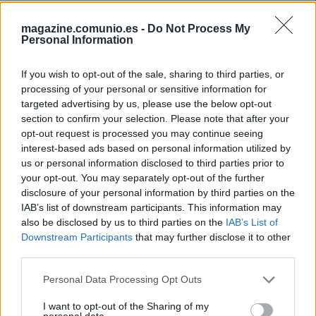
encuentro de mañana ante el Mallorca según indica Mundo
Deportivo. El belga no ha entrenado con el grupo durante la
magazine.comunio.es -
Do Not Process My
Personal Information
semana por molestias y el técnico argentino le dará
descanso con vistas a que esté en plena forma para el
If you wish to opt-out of the sale, sharing to third parties, or
encuentro de Champions ante el Oporto.
processing of your personal or sensitive information for
Giménez es también baja debido a una contractura
targeted advertising by us, please use the below opt-out
section to confirm your selection. Please note that after your
muscular. Se esperan rotaciones en los colchoneros para el
opt-out request is processed you may continue seeing
partido ante el conjunto balear y jugadores como
Cunha,
interest-based ads based on personal information utilized by
Lodi o Kondogbia podrían ser titulares
.
us or personal information disclosed to third parties prior to
your opt-out. You may separately opt-out of the further
Barcelona: Xavi no recupera lesionados
disclosure of your personal information by third parties on the
IAB’s list of downstream participants. This information may
Sin noticias en la enfermería del Barcelona, en la que
also be disclosed by us to third parties on the
IAB’s List of
permanecen Ansu Fati, Agüero, Braithwaite, Pedri y Sergi
Downstream Participants
that may further disclose it to other
Roberto. Fati es el jugador que más próximo está a volver,
third parties.
pero desde el club quieren ser cautos con su recuperación y
Please note that this website/app uses one or more Google
Personal Data Processing Opt Outs
Xavi ha comentado que no volverá a jugar «hasta que esté
services and may gather and store information including but
al 100%». El internacional español es duda para el partido
not limited to your visit or usage behaviour. You may click to
I want to opt-out of the Sharing of my
personal data.