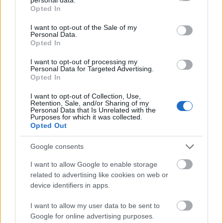
ante el Bayern de Champions.
grant or deny consent to Google and its third-party tags to
Opted In
use your data for below specified purposes in below Google
Betis: Pezzella, recuperado
consent section.
I want to opt-out of the Sale of my
Personal Data.
Opted In
Germán Pezzella está recuperado de sus molestias
musculares y está disponible para el Barcelona-Betis del
I want to opt-out of processing my
Personal Data for Targeted Advertising.
sábado. Sin embargo, Pellegrini podría optar por dar
Opted In
continuidad a la pareja Bartra-Víctor Ruiz en el centro de la
zaga. Montoya, Sabaly y Bravo siguen recuperándose de
I want to opt-out of Collection, Use,
Retention, Sale, and/or Sharing of my
sus lesiones.
Personal Data that Is Unrelated with the
Purposes for which it was collected.
Opted Out
Ganadores valor de mercado (27 nov. - 3 dic.): Mikel
golpea de nuevo
Google consents
El mercado se ha devaluado en 20
I want to allow Google to enable storage
millones en los últimos 7 días.
related to advertising like cookies on web or
Pese a la tendencia bajista, hay
device identifiers in apps.
futbolistas que aumentaron su
cotización, como es el caso de
I want to allow my user data to be sent to
Mikel Oyarzabal. Repasamos los
Google for online advertising purposes.
cinco ganadores de valor de la