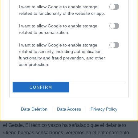
domingo.
I want to allow Google to enable storage
related to functionality of the website or app.
Actualidad Comunio: Oyarzabal, baja para la jornada
I want to allow Google to enable storage
23
related to personalization.
Mikel Oyarzabal sufre un problema
muscular y será baja en la jornada
I want to allow Google to enable storage
23, mientras que el Real Madrid
related to security, including authentication
puede recuperar dos jugadores
functionality and fraud prevention, and other
para el partido ante el Valencia.
user protection.
Repasamos las últimas noticias
sobre lesionados.
CONFIRM
Real Sociedad
Data Deletion
Data Access
Privacy Policy
Imanol Alguacil no ha querido descartar a Mikel Oyarzabal
de cara al choque que enfrentará a los donostiarras contra
el Getafe. El técnico vasco ha señalado que el delantero
«tiene buenas sensaciones, veremos en el entrenamiento