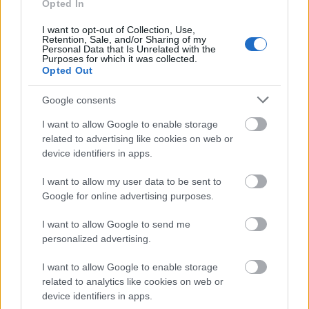
Granada
Opted In
I want to opt-out of Collection, Use,
Luis Suárez y Soldado son baja para el partido por
Retention, Sale, and/or Sharing of my
Personal Data that Is Unrelated with the
molestias musculares según ha indicado el técnico Diego
Purposes for which it was collected.
Opted Out
Martínez. Yangel Herrera, Yan Eteki y Gonalons están
disponibles, aunque no están al 100%.
Google consents
Levante
I want to allow Google to enable storage
related to advertising like cookies on web or
Gonzalo Melero se lesionó en el partido de Copa del Rey y
device identifiers in apps.
será baja para el compromiso granota del domingo ante
Osasuna. El centrocampista puede sufrir una lesión
I want to allow my user data to be sent to
muscular que le deje fuera de los terrenos de juego 3-4
Google for online advertising purposes.
semanas.
I want to allow Google to send me
Real Madrid
personalized advertising.
I want to allow Google to enable storage
Carvajal y Lucas Vázquez han vuelto a entrenar con
related to analytics like cookies on web or
normalidad por lo que, salvo contratiempo de última hora,
device identifiers in apps.
estarán disponibles para el Real Madrid-Valencia del