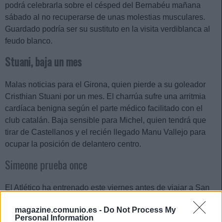
podrá celebrarla sobre el césped del Bernabéu mañana
sábado al no recuperarse de unas molestias musculares.
Guardado podría ser su sustituto en la visita verdiblanca al
feudo blanco.
Stuani, baja un mes
Malas noticias para el Girona, quien pierde a su goleador
Cristhian Stuani por un mes. El charrúa sufre una arritmia
cardíaca benigna según el parte médico facilitado con el
club catalán. Baja sensible para Michel, quien tendrá que
tirar de Castellanos y el recién llegado Manu Vallejo para
ocupar la posición de delantero centro.
Simeone prueba once
El Atlético ha entrenado este viernes antes de viajar a San
Sebastián y Simeone ha probado un once compuesto por
magazine.comunio.es -
Do Not Process My
estos jugadores: Oblak; Llorente, Giménez, Witsel, Reinildo,
Personal Information