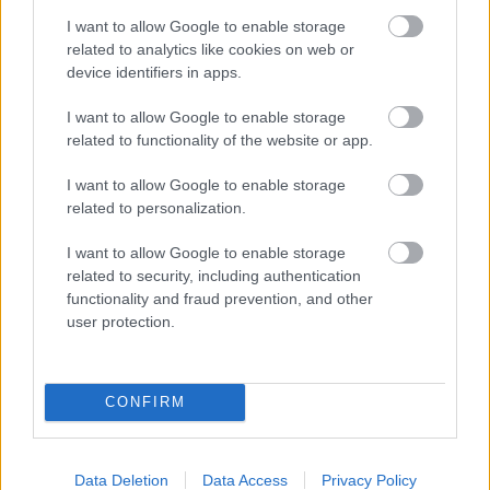
Además, informó que son «optimistas» con el posible
I want to allow Google to enable storage
regreso de Danjuma dentro de unas semanas y que Alberto
related to analytics like cookies on web or
Moreno volverá a entrenar con el grupo en octubre.
device identifiers in apps.
Trigueros está recuperado, pero no para ser titular.
I want to allow Google to enable storage
related to functionality of the website or app.
El Valencia agita el mercado: Cavani, Ilaix y Kluivert,
nuevos fichajes
I want to allow Google to enable storage
El Valencia ha cerrado su plantilla
related to personalization.
con la marcha de Carlos Soler al
PSG y Maxi al Trabzonspor y la
I want to allow Google to enable storage
llegada de Cavani, Kluivert e Ilaix
related to security, including authentication
Moriba. Se espera que estos
functionality and fraud prevention, and other
jugadores sean muy importantes
user protection.
en el esquema de Gattuso, pero
¿darán muchos puntos en
Comunio?
CONFIRM
Íñigo Martínez, con el grupo
Data Deletion
Data Access
Privacy Policy