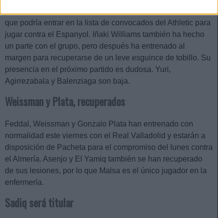
Íñigo Martínez ha entrenado el viernes con el grupo, por lo
que podría entrar en la lista de convocados del Athletic para
jugar contra el Espanyol. Iñaki Williams también ha hecho
un parte con el grupo, pero después ha entrenado al
margen para recuperarse de un leve esguince de tobillo. Su
presencia en el próximo partido es dudosa. Yuri,
Agirrezabala y Balenziaga son baja.
Weissman y Plata, recuperados
Feddal, Weissman y Gonzalo Plata han entrenado con
normalidad este viernes con el Real Valladolid y estarán a
disposición de Pacheta para el compromiso del lunes contra
el Almería. Asenjo y El Yamiq también se han recuperado
de sus lesiones, por lo que Malsa es el único jugador en la
enfermería.
Sadiq será titular