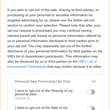
Carrasco; Kondogbia, Koke, De Paul; Morata y Joao Félix.
Los lesiones Savic, Lemar y Reguilón y el sancionado
If you wish to opt-out of the sale, sharing to third parties, or
Nahuel, serán baja.
processing of your personal or sensitive information for
targeted advertising by us, please use the below opt-out
section to confirm your selection. Please note that after your
Análisis Comunio nuevos fichajes: Fede Fernández,
Nastasic & cía
opt-out request is processed you may continue seeing
interest-based ads based on personal information utilized by
Nuevos jugadores llegaron en las
us or personal information disclosed to third parties prior to
últimas horas a Elche, Mallorca y
your opt-out. You may separately opt-out of the further
Real Valladolid como los
disclosure of your personal information by third parties on the
argentinos Fede Fernández y
IAB’s list of downstream participants. This information may
Fernández Mercau o el serbio
also be disclosed by us to third parties on the
IAB’s List of
Nastasic. ¿Qué podemos esperar
Downstream Participants
that may further disclose it to other
de estos futbolistas en Comunio?
third parties.
Please note that this website/app uses one or more Google
Personal Data Processing Opt Outs
Gabriel y Hugo Duro se prueban con el grupo
services and may gather and store information including but
not limited to your visit or usage behaviour. You may click to
I want to opt-out of the Sharing of my
personal data.
grant or deny consent to Google and its third-party tags to
Gattuso recupera hombres para el duelo contra el Getafe del
Opted In
use your data for below specified purposes in below Google
domingo. Este viernes, los tocados Gabriel Paulista y Hugo
consent section.
I want to opt-out of the Sale of my
Duro han entrenado con aparente normalidad y podrían