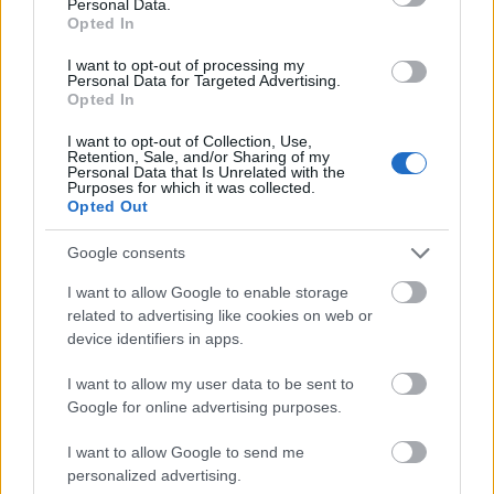
Personal Data.
estar disponibles para el choque, al igual que Jesús
Opted In
Vázquez. Los recién llegados Kluivert y Moriba han
I want to opt-out of processing my
entrenado también con el grupo, no así Cavani, quien
Personal Data for Targeted Advertising.
Opted In
entrena en solitario.
Rekik, baja contra el Barça
I want to opt-out of Collection, Use,
Retention, Sale, and/or Sharing of my
Personal Data that Is Unrelated with the
Purposes for which it was collected.
Julen Lopetegui tendrá que presentar una defensa inédita
Opted Out
contra el Barcelona, ya que Karim Rekik será baja por unas
molestias sufridas en el último partido contra el Almería. Se
Google consents
suma a las ausencias del Tecatito Corona, Marcao y un
I want to allow Google to enable storage
Januzaj que no ha llegado en forma. El técnico vasco podría
related to advertising like cookies on web or
alinear al canterano Carmona y el joven Nianzou para tratar
device identifiers in apps.
de frenar los ataques blaugranas.
I want to allow my user data to be sent to
Foyth estará de baja unas 8 semanas, según Emery
Google for online advertising purposes.
I want to allow Google to send me
El técnico del Villarreal, Unai Emery, ha señalado en rueda
personalized advertising.
de prensa que Foyth estará de baja unas «6 o 7 semanas».