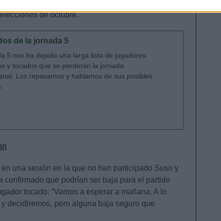
. El delantero sueco no estará disponible hasta
selecciones de octubre.
os de la jornada 5
a 5 nos ha dejado una larga lista de jugadores
os y tocados que se perderán la jornada
anal. Los repasamos y hablamos de sus posibles
s.
an
 en una sesión en la que no han participado Suso y
 confirmado que podrían ser baja para el partido
 jugador tocado: “Vamos a esperar a mañana. A lo
 y decidiremos, pero alguna baja seguro que