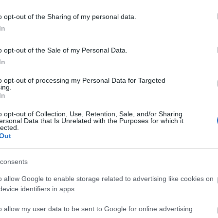
o opt-out of the Sharing of my personal data.
n en la convocatoria
In
o opt-out of the Sale of my Personal Data.
rensa que Maksimovic y Olivera eran duda para
In
ba contar con ellos. Finalmente, ambos jugadores han
 los de Simeone y pueden ser titulares. Sandro,
to opt-out of processing my Personal Data for Targeted
ing.
abit son baja.
In
): 15, el número mágico
o opt-out of Collection, Use, Retention, Sale, and/or Sharing
ersonal Data that Is Unrelated with the Purposes for which it
lected.
os para el 11 ideal de la jornada 5 en Comunio
Out
asta seis jugadores llegaron a los 15 puntos, entre
rim Benzema, Nabil Fekir o Ronald Araujo.
consents
o allow Google to enable storage related to advertising like cookies on
evice identifiers in apps.
o allow my user data to be sent to Google for online advertising
jugadores