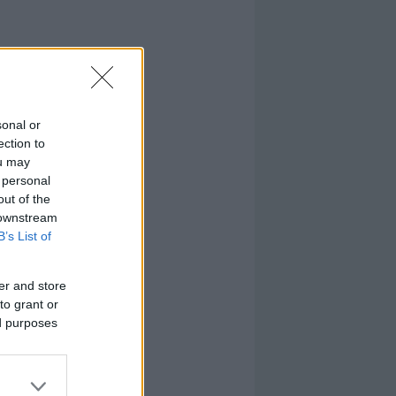
sonal or
ection to
ou may
 personal
out of the
 downstream
B’s List of
er and store
to grant or
ed purposes