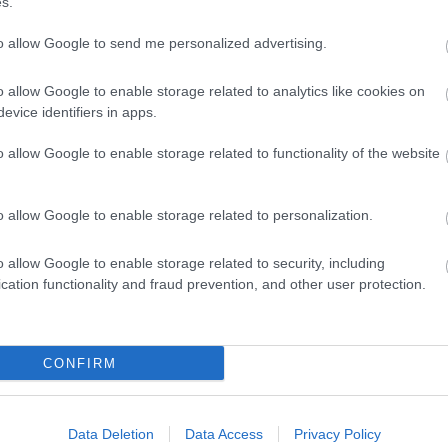
s.
as bajas de Sedlar (rodilla), Raíllo (tobillo), Russo
to allow Google to send me personalized advertising.
Galarreta y Pablo Maffeo. Luis García confirmó que
el siguiente, pero puede reaparecer en la jornada 8»,
o allow Google to enable storage related to analytics like cookies on
evice identifiers in apps.
s señaló que Russo es «quien está más próximo a
ntre 4 y 6 cambios» en el equipo titular.
o allow Google to enable storage related to functionality of the website
o allow Google to enable storage related to personalization.
San Mamés sin su capitán, Óscar Trejo. El argentino
s y Andoni Iraola ha decidido dejarle en Madrid.
o allow Google to enable storage related to security, including
r un esguince de rodilla que le tendrá de baja entre
cation functionality and fraud prevention, and other user protection.
s en los vallecanos y jugadores como Unai López,
n ser titulares.
spués del parón
CONFIRM
 Isak, quien se retiró del partido contra el Sevilla
lar en el muslo izquierdo que le mantendrá alejado de
Data Deletion
Data Access
Privacy Policy