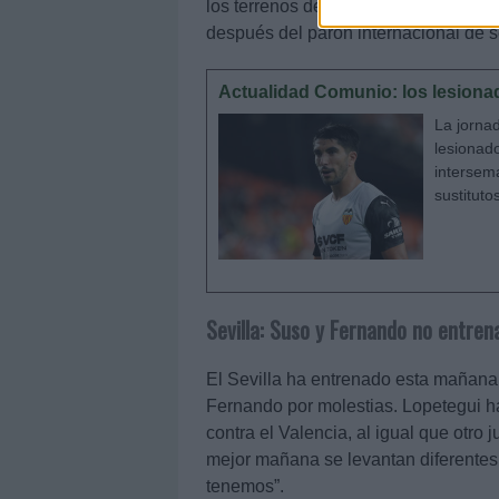
los terrenos de juego unas 3 semanas
después del parón internacional de 
Actualidad Comunio: los lesionad
La jornad
lesionad
intersem
sustituto
Sevilla: Suso y Fernando no entren
El Sevilla ha entrenado esta mañana
Fernando por molestias. Lopetegui ha
contra el Valencia, al igual que otro
mejor mañana se levantan diferentes
tenemos”.