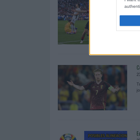
C
authenti
2
T
d
C
2
T
j
E