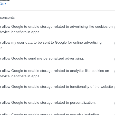
Out
omunio Euro 2024: el 11 ideal de la octavos de final
. julio 2024 Por
Jesus Gallo
consents
uatro jugadores de la Selección Española forman parte del 11
o allow Google to enable storage related to advertising like cookies on
deal de la jornada de octavos de final del Comunio Euro 2024.
emiral y Malen, los más valorados.
evice identifiers in apps.
Leer más »
o allow my user data to be sent to Google for online advertising
s.
to allow Google to send me personalized advertising.
uro 2024: las posibles alineaciones de octavos de final
8. junio 2024 Por
Jesus Gallo
o allow Google to enable storage related to analytics like cookies on
a jornada 4 del Comunio Euro 2024 comienza el sábado a las
evice identifiers in apps.
8:00 horas. Repasamos las posibles alineaciones de las 16
elecciones participantes en los octavos de final.
o allow Google to enable storage related to functionality of the website
Leer más »
o allow Google to enable storage related to personalization.
o allow Google to enable storage related to security, including