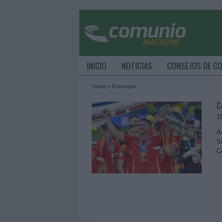
INICIO
NOTICIAS
CONSEJOS DE C
Home
»
Eurocopa
C
1
A
S
C