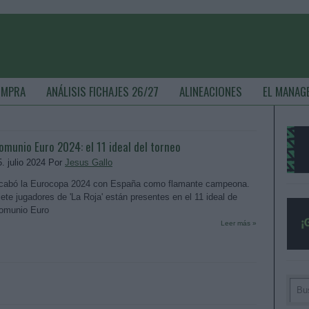
OMPRA
ANÁLISIS FICHAJES 26/27
ALINEACIONES
EL MANAG
omunio Euro 2024: el 11 ideal del torneo
5. julio 2024 Por
Jesus Gallo
cabó la Eurocopa 2024 con España como flamante campeona.
iete jugadores de 'La Roja' están presentes en el 11 ideal de
omunio Euro
Leer más »