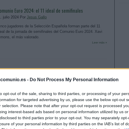
omunio Euro 2024: el 11 ideal de semifinales
1. julio 2024 Por
Jesus Gallo
inco jugadores de la Selección Española forman parte del 11
deal de la jornada de semifinales del Comunio Euro 2024. Xavi
imons, el más valorado.
Leer más »
omunio Euro 2024: el 11 ideal de los cuartos de final
. julio 2024 Por
Jesus Gallo
.comunio.es -
Do Not Process My Personal Information
res jugadores de la Selección Española forman parte del 11 ideal
e la jornada de cuartos de final del Comunio Euro 2024. Dani
to opt-out of the sale, sharing to third parties, or processing of your per
lmo, el más valorado.
formation for targeted advertising by us, please use the below opt-out s
Leer más »
r selection. Please note that after your opt-out request is processed y
eing interest-based ads based on personal information utilized by us or
disclosed to third parties prior to your opt-out. You may separately opt-
losure of your personal information by third parties on the IAB’s list of