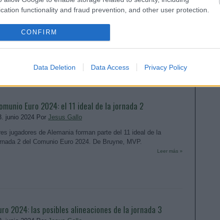
omunio Euro 2024: el 11 ideal de la jornada 3
cation functionality and fraud prevention, and other user protection.
6. junio 2024 Por
Jesus Gallo
res jugadores de la Selección Española forman parte del 11 ideal
CONFIRM
e la jornada 3 del Comunio Euro 2024. Mbappé, MVP.
Leer más »
Data Deletion
Data Access
Privacy Policy
omunio Euro 2024: el 11 ideal de la jornada 2
3. junio 2024 Por
Jesus Gallo
res jugadores de Alemania forman parte del 11 ideal de la
ornada 2 del Comunio Euro 2024. De Bruyne, MVP.
Leer más »
uro 2024: las posibles alineaciones de la jornada 3