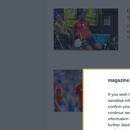
C
1
C
i
S
C
7
magazine
T
d
If you wish 
O
sensitive in
confirm you
continue se
information 
further disc