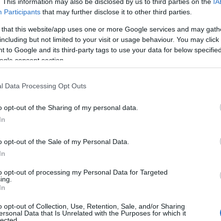
. This information may also be disclosed by us to third parties on the
IA
uro 2024: las posibles alineaciones de cuartos de final
Participants
that may further disclose it to other third parties.
. julio 2024 Por
Jesus Gallo
 that this website/app uses one or more Google services and may gath
a jornada 5 del Comunio Euro 2024 comienza el viernes a las
including but not limited to your visit or usage behaviour. You may click 
8:00 horas. Repasamos las posibles alineaciones de las ocho
 to Google and its third-party tags to use your data for below specifi
elecciones participantes en los cuartos de final.
ogle consent section.
Leer más »
l Data Processing Opt Outs
omunio Euro: ¿Qué jugadores se perderán los cuartos
o opt-out of the Sharing of my personal data.
or sanción?
In
. julio 2024 Por
Jesus Gallo
o opt-out of the Sale of my Personal Data.
l Campeonato de Europa está entrando en su fase final y esto
In
ignifica que hay menos jugadores disponibles para hacer tus
quipos del Comunio Euro. Repasamos los futbolistas que no
to opt-out of processing my Personal Data for Targeted
odrán jugar en cuartos por sanción y quienes están apercibidos
ing.
e cara a semifinales.
In
Leer más »
o opt-out of Collection, Use, Retention, Sale, and/or Sharing
ersonal Data that Is Unrelated with the Purposes for which it
lected.