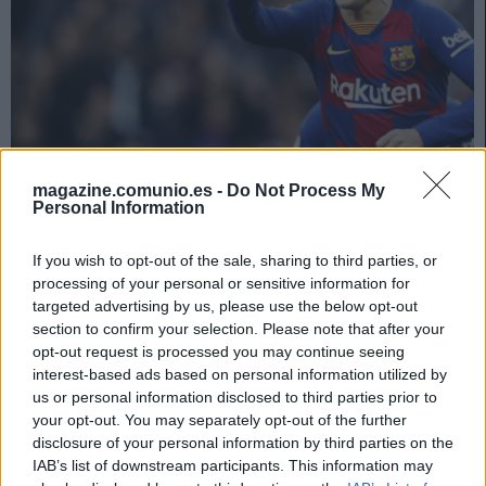
Ganadores valor mercado: el ascenso de Griezmann
magazine.comunio.es -
Do Not Process My
Personal Information
4. septiembre 2020 Por
Jesus Gallo
El inicio de temporada se acerca y el valor de mercado se disparó más
If you wish to opt-out of the sale, sharing to third parties, or
de 94 millones en los últimos 7 días. A continuación os presentamos a
processing of your personal or sensitive information for
los principales ganadores de valor de mercado, entre los que destacan
targeted advertising by us, please use the below opt-out
David Silva y Antoine Griezmann.
section to confirm your selection. Please note that after your
Leer más »
opt-out request is processed you may continue seeing
interest-based ads based on personal information utilized by
us or personal information disclosed to third parties prior to
your opt-out. You may separately opt-out of the further
disclosure of your personal information by third parties on the
IAB’s list of downstream participants. This information may