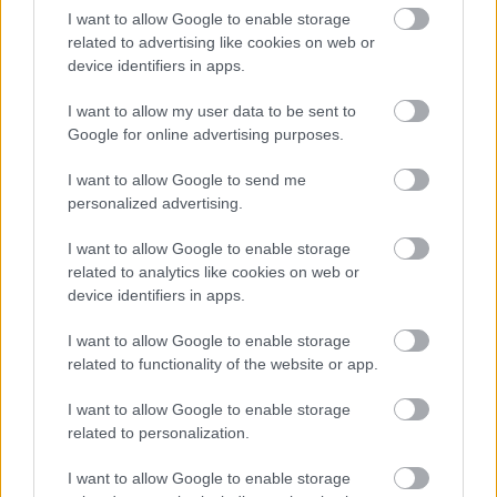
I want to allow Google to enable storage
related to advertising like cookies on web or
device identifiers in apps.
I want to allow my user data to be sent to
Google for online advertising purposes.
I want to allow Google to send me
personalized advertising.
I want to allow Google to enable storage
related to analytics like cookies on web or
device identifiers in apps.
Valores de mercado: ¿Cambio de tendencia?
I want to allow Google to enable storage
related to functionality of the website or app.
28. agosto 2020 Por
Jesus Gallo
Tras varias semanas de bajada, los valores de mercado empiezan a
I want to allow Google to enable storage
subir. ¿Hay cambio de tendencia o es algo pasajero? ¿Qué estrategia
related to personalization.
seguir en este escenario?
Leer más »
I want to allow Google to enable storage