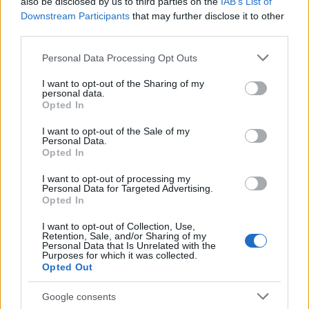
also be disclosed by us to third parties on the
IAB’s List of
Downstream Participants
that may further disclose it to other
third parties.
Please note that this website/app uses one or more Google
Personal Data Processing Opt Outs
services and may gather and store information including but
not limited to your visit or usage behaviour. You may click to
I want to opt-out of the Sharing of my
personal data.
grant or deny consent to Google and its third-party tags to
Opted In
use your data for below specified purposes in below Google
consent section.
I want to opt-out of the Sale of my
Personal Data.
Opted In
Ganadores valor de mercado (21-28 agosto): Silva supera los 10
millones!
I want to opt-out of processing my
Personal Data for Targeted Advertising.
28. agosto 2020 Por
Jesus Gallo
Opted In
El valor de mercado empieza a subir tras varias semanas de bajada y
I want to opt-out of Collection, Use,
hay jugadores que han visto aumentar considerablemente su cotización
Retention, Sale, and/or Sharing of my
en la última semana, destacando el caso de David Silva.
Personal Data that Is Unrelated with the
Purposes for which it was collected.
Leer más »
Opted Out
Google consents